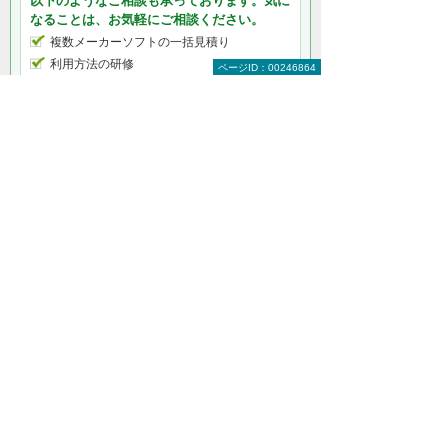
以下のようなご相談も承っております。気に
なることは、お気軽にご相談ください。
複数メーカーソフトの一括見積り
利用方法の研修
ページID：00246864
使用環境に応じたカスタマイズ
社内システムとの連携
既存ソフトのバージョンアップ
追加ライセンス購入 など
何から相談したらよいのか分からない方はこ
ちら（ITよろず相談窓口）
CAD建設・製造・解析をもっと知りたい
CAD建設・製造・解析トップ
建設業向けCAD
製造業向けCAD
業界共通向けCAD
教育機関向けCAD
CAD関連サービス