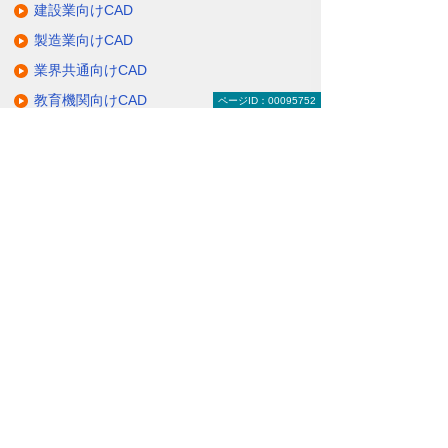
建設業向けCAD
製造業向けCAD
業界共通向けCAD
教育機関向けCAD
ページID：00095752
CAD関連サービス
大塚商会のCADへの取り組み
関連サイト
ナビゲーションメニュー
CAD建設・製造・解析
建設業向けCAD
製造業向けCAD