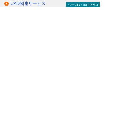
CAD関連サービス
ページID：00095703
大塚商会のCADへの取り組み
関連サイト
ナビゲーションメニュー
CAD建設・製造・解析
建設業向けCAD
製造業向けCAD
業界共通向けCAD
教育機関向けCAD
CAD関連サービス