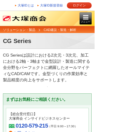
大塚IDとは
大塚ID新規登録
ログイン
メニュー
ソリューション・製品
CAD建設・製造・解析
CG Series
CG Seriesは設計における2次元・3次元、加工
における2軸・3軸まで金型設計・製造に関する
全分野をパーフェクトに網羅したオールマイテ
ィなCAD/CAMです。金型づくりの作業効率と
製品精度の向上をサポートします。
まずはお気軽にご相談ください。
【総合受付窓口】
大塚商会 インサイドビジネスセンター
0120-579-215
（平日 9:00～17:30）