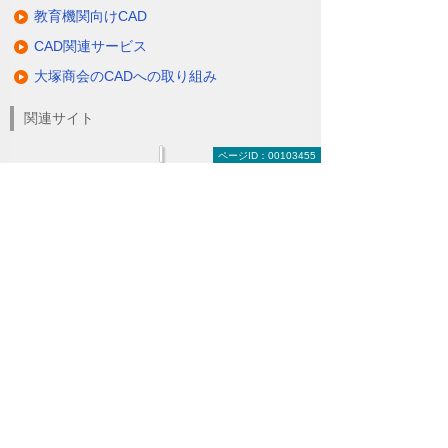
教育機関向けCAD
CAD関連サービス
大塚商会のCADへの取り組み
関連サイト
ページID：00103455
ナビゲーションメニュー
CAD建設・製造・解析
建設業向けCAD
製造業向けCAD
業界共通向けCAD
教育機関向けCAD