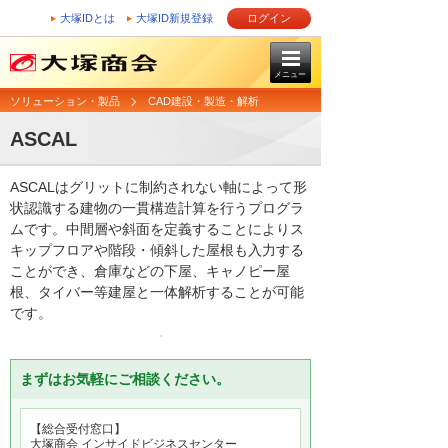
大塚IDとは
大塚ID新規登録
ログイン
メニュー
ソリューション・製品
CAD建設・製造・解析
ASCAL
ASCALはグリットに制約されない軸によって形
状認識する建物の一貫構造計算を行うプログラ
ムです。中間層や斜面を定義することによりス
キップフロアや階段・傾斜した屋根も入力する
ことができ、倉庫などの下屋、キャノピー屋
根、タイバー等建屋と一体解析することが可能
です。
まずはお気軽にご相談ください。
【総合受付窓口】
大塚商会 インサイドビジネスセンター