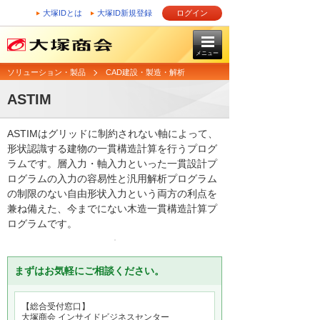
大塚IDとは
大塚ID新規登録
ログイン
メニュー
ソリューション・製品
CAD建設・製造・解析
ASTIM
ASTIMはグリッドに制約されない軸によって、
形状認識する建物の一貫構造計算を行うプログ
ラムです。層入力・軸入力といった一貫設計プ
ログラムの入力の容易性と汎用解析プログラム
の制限のない自由形状入力という両方の利点を
兼ね備えた、今までにない木造一貫構造計算プ
ログラムです。
まずはお気軽にご相談ください。
【総合受付窓口】
大塚商会 インサイドビジネスセンター