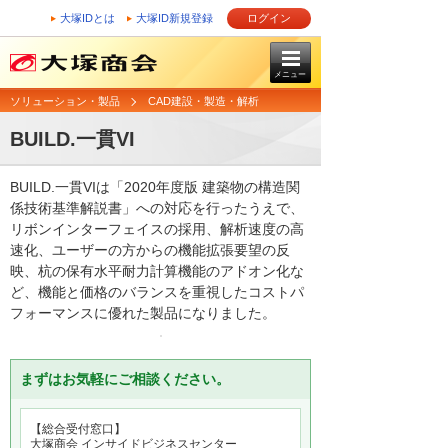
大塚IDとは
大塚ID新規登録
ログイン
メニュー
ソリューション・製品
CAD建設・製造・解析
BUILD.一貫VI
BUILD.一貫VIは「2020年度版 建築物の構造関
係技術基準解説書」への対応を行ったうえで、
リボンインターフェイスの採用、解析速度の高
速化、ユーザーの方からの機能拡張要望の反
映、杭の保有水平耐力計算機能のアドオン化な
ど、機能と価格のバランスを重視したコストパ
フォーマンスに優れた製品になりました。
まずはお気軽にご相談ください。
【総合受付窓口】
大塚商会 インサイドビジネスセンター