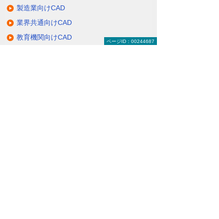
製造業向けCAD
業界共通向けCAD
教育機関向けCAD
ページID：00244687
CAD関連サービス
大塚商会のCADへの取り組み
関連サイト
ナビゲーションメニュー
CAD建設・製造・解析
建設業向けCAD
製造業向けCAD
業界共通向けCAD