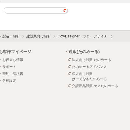
設・製造・解析
建設業向け解析
FlowDesigner（フローデザイナー）
お客様マイページ
通販(たのめーる)
お役立ち情報
法人向け通販 たのめーる
サポート
たのめーるアドバンス
契約・請求書
個人向け通販
ぱーそなるたのめーる
各種設定
介護用品通販 ケアたのめーる