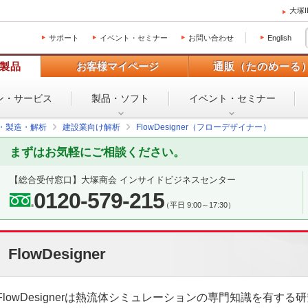
大塚
サポート
イベント・セミナー
お問い合わせ
English
製品
お客様マイページ
通販（たのめーる
ン・
サービス
製品・ソフト
イベント・
セミナー
設・製造・解析
建設業向け解析
FlowDesigner（フローデザイナー）
まずはお気軽にご相談ください。
【総合受付窓口】
大塚商会 インサイドビジネスセンター
0120-579-215
（平日 9:00～17:30）
FlowDesigner
FlowDesignerは熱流体シミュレーションの専門知識を有する