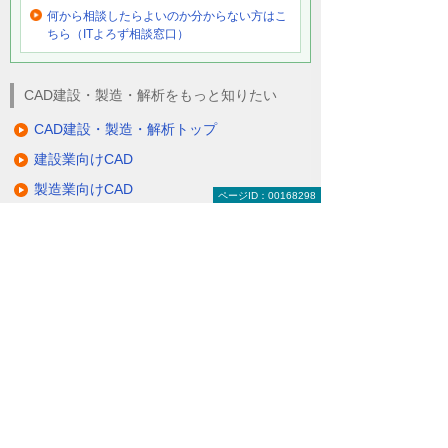
何から相談したらよいのか分からない方はこ
ちら（ITよろず相談窓口）
CAD建設・製造・解析をもっと知りたい
CAD建設・製造・解析トップ
建設業向けCAD
製造業向けCAD
ページID：00168298
業界共通向けCAD
教育機関向けCAD
CAD関連サービス
大塚商会のCADへの取り組み
関連サイト
ナビゲーションメニュー