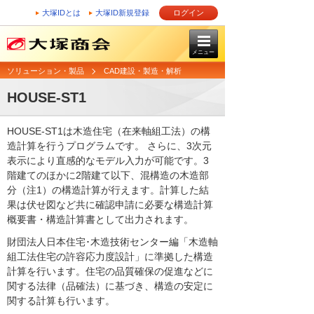
大塚IDとは
大塚ID新規登録
ログイン
メニュー
ソリューション・製品
CAD建設・製造・解析
HOUSE-ST1
HOUSE-ST1は木造住宅（在来軸組工法）の構
造計算を行うプログラムです。 さらに、3次元
表示により直感的なモデル入力が可能です。3
階建てのほかに2階建て以下、混構造の木造部
分（注1）の構造計算が行えます。計算した結
果は伏せ図など共に確認申請に必要な構造計算
概要書・構造計算書として出力されます。
財団法人日本住宅･木造技術センター編「木造軸
組工法住宅の許容応力度設計」に準拠した構造
計算を行います。住宅の品質確保の促進などに
関する法律（品確法）に基づき、構造の安定に
関する計算も行います。