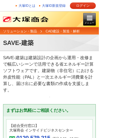
大塚IDとは
大塚ID新規登録
ログイン
メニュー
ソリューション・製品
CAD建設・製造・解析
SAVE-建築
SAVE-建築は建築設計の企画から運用・改修ま
で幅広いシーンで活用できる省エネルギー計算
ソフトウェアです。建築物（非住宅）における
外皮性能（PAL）と一次エネルギー消費量を計
算し、届け出に必要な書類の作成を支援しま
す。
まずはお気軽にご相談ください。
【総合受付窓口】
大塚商会 インサイドビジネスセンター
0120-579-215