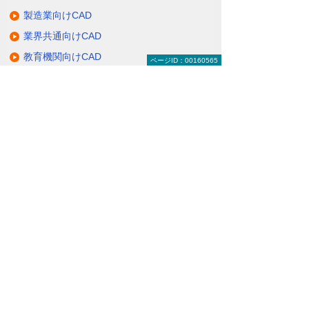
製造業向けCAD
業界共通向けCAD
教育機関向けCAD
ページID：00160565
CAD関連サービス
大塚商会のCADへの取り組み
関連サイト
ナビゲーションメニュー
CAD建設・製造・解析
建設業向けCAD
製造業向けCAD
業界共通向けCAD