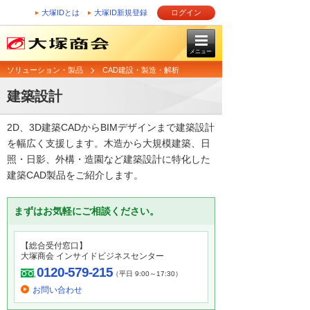
大塚IDとは
大塚ID新規登録
ログイン
メニュー
ソリューション・製品
CAD建設・製造・解析
建築設計
2D、3D建築CADからBIMデザインまで建築設計
を幅広く支援します。木造から大規模建築、日
照・日影、外構・造園など建築設計に特化した
建築CAD製品をご紹介します。
まずはお気軽にご相談ください。
【総合受付窓口】
大塚商会 インサイドビジネスセンター
0120-579-215
（平日 9:00～17:30）
お問い合わせ