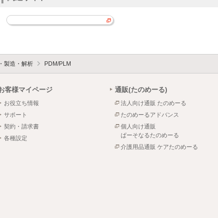
設・製造・解析
PDM/PLM
お客様マイページ
通販(たのめーる)
お役立ち情報
法人向け通販 たのめーる
サポート
たのめーるアドバンス
契約・請求書
個人向け通販
ぱーそなるたのめーる
各種設定
介護用品通販 ケアたのめーる