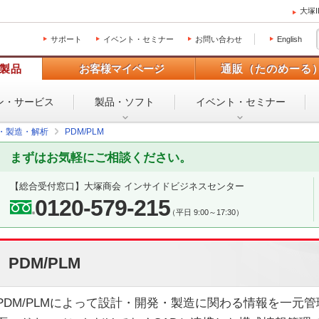
大塚
サポート
イベント・セミナー
お問い合わせ
English
製品
お客様マイページ
通販（たのめーる
ン・
サービス
製品・ソフト
イベント・
セミナー
設・製造・解析
PDM/PLM
まずはお気軽にご相談ください。
【総合受付窓口】
大塚商会 インサイドビジネスセンター
0120-579-215
（平日 9:00～17:30）
PDM/PLM
PDM/PLMによって設計・開発・製造に関わる情報を一元