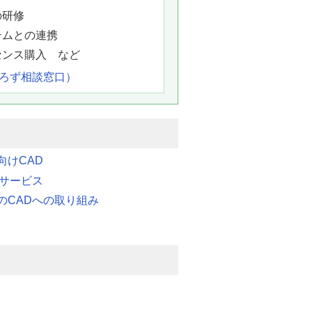
の研修
テムとの連携
センス購入 など
よろず相談窓口）
向けCAD
連サービス
のCADへの取り組み