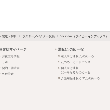
設・製造・解析
ラスター／ベクター変換
VP index（ブイピー インデックス）
お客様マイページ
通販(たのめーる)
お役立ち情報
法人向け通販 たのめーる
サポート
たのめーるアドバンス
契約・請求書
個人向け通販
ぱーそなるたのめーる
各種設定
介護用品通販 ケアたのめーる