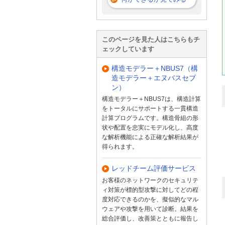
このページを見た人はこちらもチ
ェックしています
構造モデラー＋NBUS7（構
造モデラー＋エヌバスセブ
ン）
構造モデラー＋NBUS7は、構造計算
をトータルにサポートする一貫構造
計算プログラムです。構造骨組の形
状や配置を忠実にモデル化し、高度
な解析機能による正確な解析結果が
得られます。
レッドチーム評価サービス
お客様のネットワークのセキュリテ
ィ対策が標的型攻撃に対してどの程
度対応できるのかを、擬似的なマル
ウェアや攻撃を用いて診断。結果を
総合評価し、改善策とともに報告し