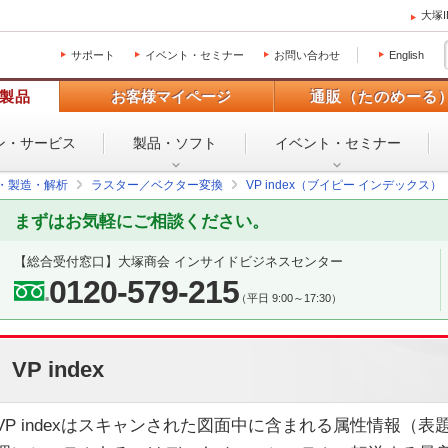
大塚
サポート
イベント・セミナー
お問い合わせ
English
製品
お客様マイページ
通販（たのめーる
ン・
サービス
製品・ソフト
イベント・
セミナー
設・製造・解析
ラスター／ベクター変換
VP index（ブイピー インデックス）
まずはお気軽にご相談ください。
【総合受付窓口】
大塚商会 インサイドビジネスセンター
0120-579-215
（平日 9:00～17:30）
VP index
VP indexはスキャンされた図面中に含まれる属性情報（