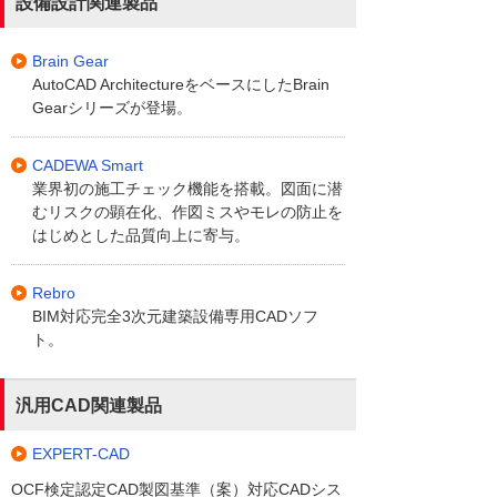
設備設計関連製品
Brain Gear
AutoCAD ArchitectureをベースにしたBrain
Gearシリーズが登場。
CADEWA Smart
業界初の施工チェック機能を搭載。図面に潜
むリスクの顕在化、作図ミスやモレの防止を
はじめとした品質向上に寄与。
Rebro
BIM対応完全3次元建築設備専用CADソフ
ト。
汎用CAD関連製品
EXPERT-CAD
OCF検定認定CAD製図基準（案）対応CADシス