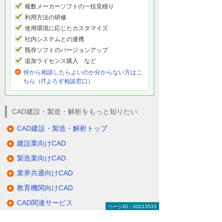
複数メーカーソフトの一括見積り
利用方法の研修
使用環境に応じたカスタマイズ
社内システムとの連携
既存ソフトのバージョンアップ
追加ライセンス購入 など
何から相談したらよいのか分からない方はこ
ちら（ITよろず相談窓口）
CAD建設・製造・解析をもっと知りたい
CAD建設・製造・解析トップ
建設業向けCAD
製造業向けCAD
業界共通向けCAD
教育機関向けCAD
CAD関連サービス
ページID：00213533
大塚商会のCADへの取り組み