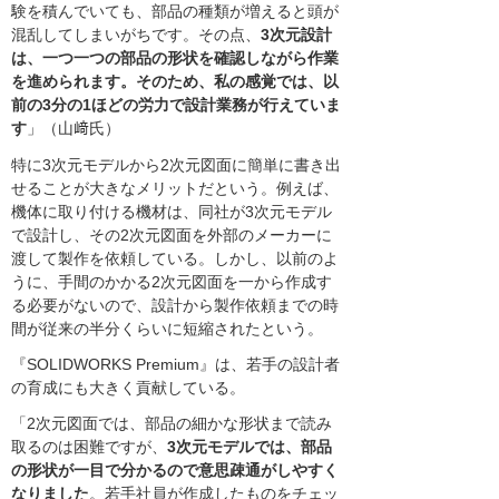
験を積んでいても、部品の種類が増えると頭が
混乱してしまいがちです。その点、
3次元設計
は、一つ一つの部品の形状を確認しながら作業
を進められます。そのため、私の感覚では、以
前の3分の1ほどの労力で設計業務が行えていま
す
」（山﨑氏）
特に3次元モデルから2次元図面に簡単に書き出
せることが大きなメリットだという。例えば、
機体に取り付ける機材は、同社が3次元モデル
で設計し、その2次元図面を外部のメーカーに
渡して製作を依頼している。しかし、以前のよ
うに、手間のかかる2次元図面を一から作成す
る必要がないので、設計から製作依頼までの時
間が従来の半分くらいに短縮されたという。
『SOLIDWORKS Premium』は、若手の設計者
の育成にも大きく貢献している。
「2次元図面では、部品の細かな形状まで読み
取るのは困難ですが、
3次元モデルでは、部品
の形状が一目で分かるので意思疎通がしやすく
なりました
。若手社員が作成したものをチェッ