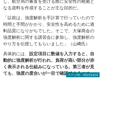
し、航空局の審査を受ける際に安全性の根拠と
なる資料を作成することが主な目的だ。
「以前は、強度解析を手計算で行っていたので
時間と手間がかかり、安全性を高めるために過
剰品質になりがちでした。そこで、大塚商会の
強度解析に関する講習会に参加し、強度解析の
やり方を伝授してもらいました」（山﨑氏）
具体的には、
設定項目に数値を入力すると、自
動的に強度解析が行われ、負荷が高い部分が赤
く表示される仕組みになっている。第三者が見
ても、強度の度合いが一目で確認できる
ので、
ページID：00231819
航空局に提出する資料の説得力が増し、業務効
率も格段にアップした。
「2次元図面で強度解析の経験がない人でも、
設定項目さえきちんと入力すれば、正確な数値
が算出されます。若手からベテランまで誰もが
効率よく設計業務が行えることが、
『SOLIDWORKS』を導入した最大の効果で
す」（山﨑氏）
今後も、3次元設計のメリットを最大限に享受