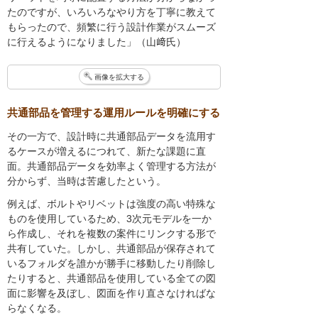
たのですが、いろいろなやり方を丁寧に教えて
もらったので、頻繁に行う設計作業がスムーズ
に行えるようになりました」（山﨑氏）
画像を拡大する
共通部品を管理する運用ルールを明確にする
その一方で、設計時に共通部品データを流用す
るケースが増えるにつれて、新たな課題に直
面。共通部品データを効率よく管理する方法が
分からず、当時は苦慮したという。
例えば、ボルトやリベットは強度の高い特殊な
ものを使用しているため、3次元モデルを一か
ら作成し、それを複数の案件にリンクする形で
共有していた。しかし、共通部品が保存されて
いるフォルダを誰かが勝手に移動したり削除し
たりすると、共通部品を使用している全ての図
面に影響を及ぼし、図面を作り直さなければな
らなくなる。