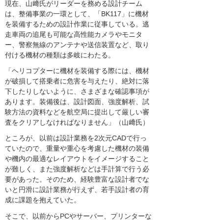
現在、山﨑氏がリーダーを務める設計チーム
は、整備事業の一環として、「BK117」に機材
を装備するための設計作業に従事している。逃
走車両の追尾も可能な高性能カメラやモニタ
ー、警察無線のアンテナや送信装置など、取り
付ける機材の種類は多岐にわたる。
「ヘリコプターに機材を装備する際には、機材
が破損して搭乗者に危害を与えたり、絶対に落
下したりしないように、さまざまな確認事項が
あります。装備後は、設計図面、強度解析、試
験方法の資料などを航空局に提出して厳しい審
査をクリアしなければなりません」（山﨑氏）
ところが、以前は設計業務を2次元CADで行っ
ていたので、重量や重心を考慮した機材の装備
や機内の最適なレイアウトをイメージすること
が難しく、また強度解析などは手計算で行う必
要があった。そのため、経験豊富な設計者でな
いと円滑に設計業務が行えず、若手設計者の育
成に課題を抱えていた。
そこで、以前からPCやサーバー、プリンターな