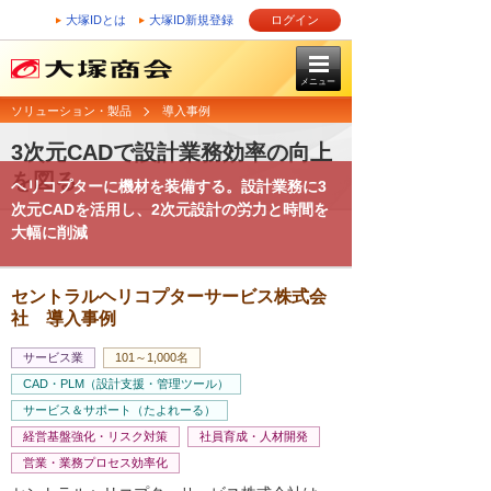
大塚IDとは
大塚ID新規登録
ログイン
メニュー
ソリューション・製品
導入事例
3次元CADで設計業務効率の向上
を図る
ヘリコプターに機材を装備する。設計業務に3
次元CADを活用し、2次元設計の労力と時間を
大幅に削減
セントラルヘリコプターサービス株式会
社 導入事例
サービス業
101～1,000名
CAD・PLM（設計支援・管理ツール）
サービス＆サポート（たよれーる）
経営基盤強化・リスク対策
社員育成・人材開発
営業・業務プロセス効率化