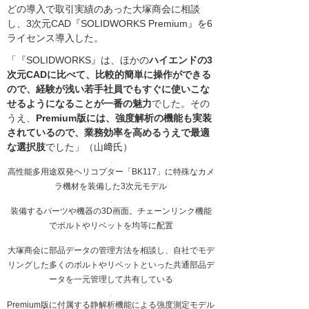
どの導入で取引実績のあった大塚商会に相談
し、3次元CAD『SOLIDWORKS Premium』を6
ライセンス導入した。
「『SOLIDWORKS』は、ほかの
ハイエンドの3
次元CADに比べて、比較的簡単に操作ができる
ので、経験が浅い若手社員でもすぐに使いこな
せるようになることが一番の魅力
でした。その
うえ、
Premium版には、強度解析の機能も実装
されているので、業務効率を高めるうえで最適
な選択肢
でした」（山﨑氏）
高性能多用途双発ヘリコプター「BK117」に特殊なカメ
ラ機材を装備した3次元モデル
装備するパーツや機器の3D画面。チェーンリンク機能
でボルトやリベットを均等に配置
大塚商会に部品データの管理方法を相談し、自社でモデ
リングした多くのボルトやリベットといった共通部品デ
ータを一元管理して共有している
Premium版に付属する静解析機能による強度測定モデル