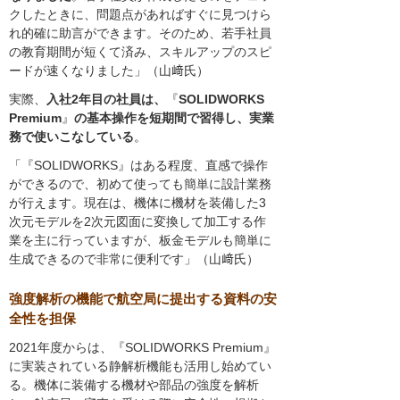
クしたときに、問題点があればすぐに見つけら
れ的確に助言ができます。そのため、若手社員
の教育期間が短くて済み、スキルアップのスピ
ードが速くなりました」（山﨑氏）
実際、
入社2年目の社員は、
『
SOLIDWORKS
Premium
』
の基本操作を短期間で習得し、実業
務で使いこなしている
。
「『SOLIDWORKS』はある程度、直感で操作
ができるので、初めて使っても簡単に設計業務
が行えます。現在は、機体に機材を装備した3
次元モデルを2次元図面に変換して加工する作
業を主に行っていますが、板金モデルも簡単に
生成できるので非常に便利です」（山﨑氏）
強度解析の機能で航空局に提出する資料の安
全性を担保
2021年度からは、『SOLIDWORKS Premium』
に実装されている静解析機能も活用し始めてい
る。機体に装備する機材や部品の強度を解析