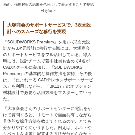
画面。強度解析の結果を色分けして表示することで視認
性が向上
大塚商会のサポートサービスで、3次元設
計へのスムーズな移行を実現
『SOLIDWORKS Premium』を用いて2次元設
計から3次元設計に移行する際には、大塚商会
のサポートサービスをフル活用している。導入
時には、設計チームで若手社員も含めて4名が
CADスクールに参加し、『SOLIDWORKS
Premium』の基本的な操作方法を習得。その後
は、『たよれーる CADテレホンサポートサービ
ス』を利用しながら、「BK117」のオプション
機材設計で必要な活用方法をマスターしていっ
た。
「大塚商会さんのサポートセンターに電話をか
けて質問すると、リモートで画面共有しながら
具体的な操作方法を教えてくれるので、とても
分かりやすく助かりました。例えば、ボルトや
リベットを均等に配置する方法が分からなかっ