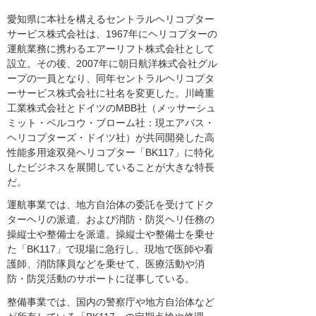
愛知県に本社を構えるセントラルヘリコプター
サービス株式会社は、1967年にヘリコプターの
運航業務に携わるエアーリフト株式会社として
設立。その後、2007年に朝日航洋株式会社グル
ープの一員となり、同年セントラルヘリコプタ
ーサービス株式会社に社名を変更した。川崎重
工業株式会社とドイツのMBB社（メッサーシュ
ミット・ベルコウ・ブローム社：現エアバス・
ヘリコプターズ・ドイツ社）が共同開発した高
性能多用途双発ヘリコプター「BK117」に特化
したビジネスを展開していることが大きな特長
だ。
運航事業では、地方自治体の委託を受けてドク
ターヘリの派遣、および消防・防災ヘリ任務の
操縦士や整備士を派遣。操縦士や整備士を乗せ
た「BK117」で現場に急行し、現地で医師や看
護師、消防隊員などを乗せて、医療活動や消
防・防災活動のサポートに従事している。
整備事業では、国内の警察庁や地方自治体など