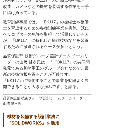
が所有している「BK117」の定期点検や修理、
改造、カメラなどの機材を装備する作業を一手
に請け負っている。
教育訓練事業では、「BK117」の操縦士や整備
士を育成するための各種訓練事業を実施。既に
ヘリコプターの免許を取得して活躍している人
が、「BK117」に特化した操作技術などを習得
するために派遣されるケースが多いという。
品質保証部 技術グループ 設計チーム チームリ
ーダーの山﨑 健次氏は、「『BK117』の共同開
発元である川崎重工のグループ会社なので、最
新の技術情報を得ることが可能です。
『BK117』に特化することで事業を効率よく展
開できることが大きな強みです」と語る。
品質保証部 技術グループ 設計チーム チームリーダー
山﨑 健次氏
機材を装備する設計業務に
『SOLIDWORKS』を活用