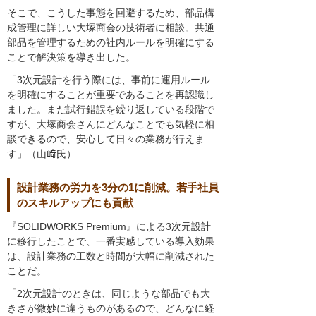
そこで、こうした事態を回避するため、部品構
成管理に詳しい大塚商会の技術者に相談。共通
部品を管理するための社内ルールを明確にする
ことで解決策を導き出した。
「3次元設計を行う際には、事前に運用ルール
を明確にすることが重要であることを再認識し
ました。まだ試行錯誤を繰り返している段階で
すが、大塚商会さんにどんなことでも気軽に相
談できるので、安心して日々の業務が行えま
す」（山﨑氏）
設計業務の労力を3分の1に削減。若手社員
のスキルアップにも貢献
『SOLIDWORKS Premium』による3次元設計
に移行したことで、一番実感している導入効果
は、設計業務の工数と時間が大幅に削減された
ことだ。
「2次元設計のときは、同じような部品でも大
きさが微妙に違うものがあるので、どんなに経