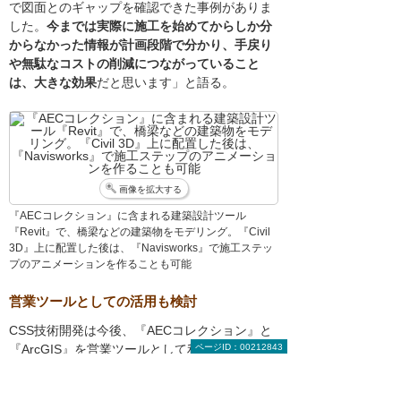
で図面とのギャップを確認できた事例がありま
した。
今までは実際に施工を始めてからしか分
からなかった情報が計画段階で分かり、手戻り
や無駄なコストの削減につながっていること
は、大きな効果
だと思います」と語る。
画像を拡大する
『AECコレクション』に含まれる建築設計ツール
『Revit』で、橋梁などの建築物をモデリング。『Civil
3D』上に配置した後は、『Navisworks』で施工ステッ
プのアニメーションを作ることも可能
営業ツールとしての活用も検討
CSS技術開発は今後、『AECコレクション』と
ページID：00212843
『ArcGIS』を営業ツールとして利用することも
視野に入れている。藤田氏は「『AECコレクシ
ョン』で作成した3Dモデルの実績を『ArcGIS』