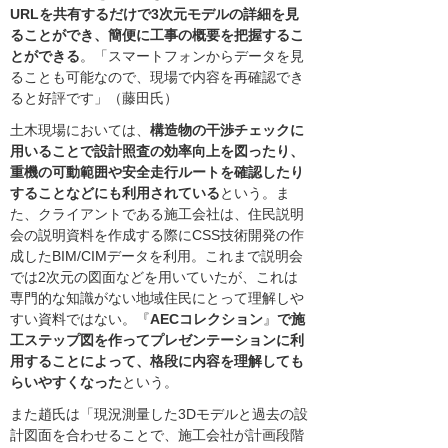
URLを共有するだけで3次元モデルの詳細を見
ることができ、簡便に工事の概要を把握するこ
とができる
。「スマートフォンからデータを見
ることも可能なので、現場で内容を再確認でき
ると好評です」（藤田氏）
土木現場においては、
構造物の干渉チェックに
用いることで設計照査の効率向上を図ったり、
重機の可動範囲や安全走行ルートを確認したり
することなどにも利用されている
という。ま
た、クライアントである施工会社は、住民説明
会の説明資料を作成する際にCSS技術開発の作
成したBIM/CIMデータを利用。これまで説明会
では2次元の図面などを用いていたが、これは
専門的な知識がない地域住民にとって理解しや
すい資料ではない。『
AECコレクション
』
で施
工ステップ図を作ってプレゼンテーションに利
用することによって、格段に内容を理解しても
らいやすくなった
という。
また趙氏は「現況測量した3Dモデルと過去の設
計図面を合わせることで、施工会社が計画段階