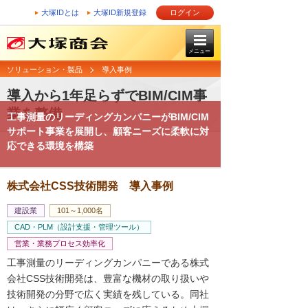
大塚IDとは
大塚ID新規登録
ログイン
メニュー
ソリューション・製品
導入事例
導入から1年足らずでBIM/CIM事
業を整備
工事測量のリーディングカンパニーがBIM/CIM
サポート事業を展開し、顧客ニーズに柔軟に対
応できる環境を構築
株式会社CSS技術開発 導入事例
建設業
101～1,000名
CAD・PLM（設計支援・管理ツール）
営業・業務プロセス効率化
工事測量のリーディングカンパニーである株式
会社CSS技術開発は、豊富な機材の取り扱いや
技術開発の分野で広く実績を残している。同社