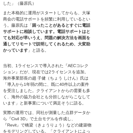
した」（藤原氏）
また本格的に運用がスタートしてからも、大塚
商会の電話サポートを頻繁に利用しているとい
う。藤原氏は「
困ったことがあるとすぐに電話
サポートに相談しています。電話サポートはと
ても対応が早いうえ、問題の解決方法を画面を
通してリモートで説明してくれるため、大変助
かっています
」と語る。
当初、1ライセンスで導入された『AECコレク
ション』だが、現在では2ライセンスを追加。
海外事業部長の趙 子健（ちょう しけん）氏は
「導入から1年弱の間に、既に40件以上の案件
を受注しました。クライアントからの需要も多
く、海外の協力会社とも分担しながらこなして
います」と新事業について満足そうに語る。
実際の運用では、同社が測量した点群データか
ら『Civil 3D』で土台モデルを作成し、
『Revit』で橋梁（きょうりょう）などの建築物
をモデリングしている。「クライアントによっ