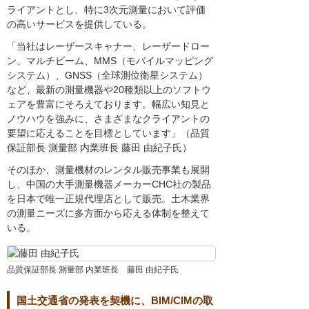
ライアントとし、特に3次元測量において評価
の高いサービスを提供している。
「当社はレーザースキャナー、レーザードロー
ン、マルチビーム、MMS（モバイルマッピング
システム）、GNSS（全球測位衛星システム）
など、最新の測量機器や20種類以上のソフトウ
ェアを豊富にそろえております。幅広い知見と
ノウハウを強みに、さまざまなクライアントの
要望に応えることを目標としています」（品質
保証部長 測量部 内業班長 藤田 由紀子氏）
そのほか、測量機材のレンタル販売事業も展開
し、中国の大手測量機器メーカーCHC社の製品
を日本で唯一正規代理店として販売。土木業界
の測量ニーズに多方面から応える体制を整えて
いる。
品質保証部長 測量部 内業班長 藤田 由紀子氏
国土交通省の発表を契機に、BIM/CIMの取