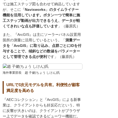
ては施工ステップ図も合わせて納品しています
が、そこに『
Navisworks
』
のタイムライナー
機能を活用しています。ボタン一つで簡単に施
工ステップ動画が出力できるうえ、データが軽
くてきれいな点も評価しています
」（藤原氏）
また、『ArcGIS』は主にソーラーパネル設置用
箇所の測量に活用しているという。「
測量デー
タを
『
ArcGIS
』
に取り込み、点群ごとにIDを付
与することで、傾斜などの数値をパラメーター
として管理できる点が便利
です」（藤原氏）
海外事業部長 趙 子健(ちょう しけん)氏
URLで3次元モデルを共有。利便性が顧客
満足度を高める
『AECコレクション』と『ArcGIS』による新事
業は、クライアントからも好反応だという。特
に反響が大きいのは、クライアントがブラウザ
ー上でデータを確認できるビューワー機能だ。