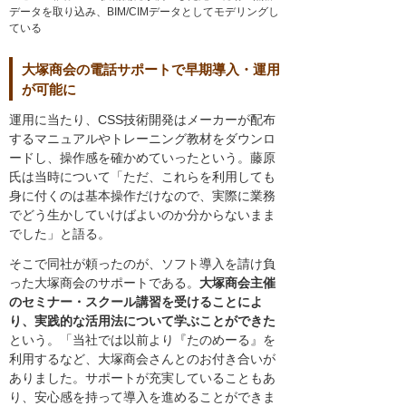
データを取り込み、BIM/CIMデータとしてモデリングし
ている
大塚商会の電話サポートで早期導入・運用
が可能に
運用に当たり、CSS技術開発はメーカーが配布
するマニュアルやトレーニング教材をダウンロ
ードし、操作感を確かめていったという。藤原
氏は当時について「ただ、これらを利用しても
身に付くのは基本操作だけなので、実際に業務
でどう生かしていけばよいのか分からないまま
でした」と語る。
そこで同社が頼ったのが、ソフト導入を請け負
った大塚商会のサポートである。
大塚商会主催
のセミナー・スクール講習を受けることによ
り、実践的な活用法について学ぶことができた
という。「当社では以前より『たのめーる』を
利用するなど、大塚商会さんとのお付き合いが
ありました。サポートが充実していることもあ
り、安心感を持って導入を進めることができま