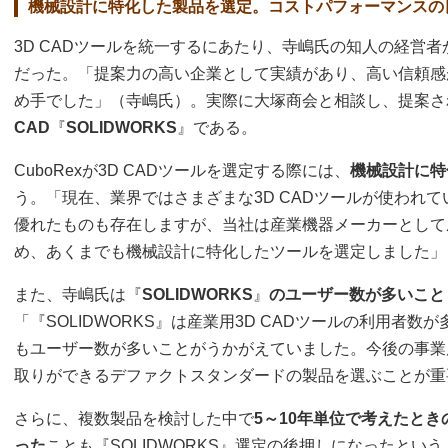
機械設計に特化した製品を選定。コストパフォーマンスの
3D CADツールを統一するにあたり、寺嶋氏の知人の経営
だった。「提案力の高い企業として実績があり、高い信頼感
め手でした」（寺嶋氏）。実際に大塚商会と相談し、提案さ
CAD
『
SOLIDWORKS
』である。
CuboRexが3D CADツールを選定する際には、
機械設計に特
う。「現在、業界ではさまざまな3D CADツールが使われ
優れたものも存在しますが、当社は産業機器メーカーとして
め、あくまでも機械設計に特化したツールを選定しました」
また、寺嶋氏は『
SOLIDWORKS
』
のユーザー数が多いこと
「『SOLIDWORKS』は産業用3D CADツールの利用者数が多
もユーザー数が多いことがうかがえていました。今後の事業
取りができるデファクトスタンダードの製品を選ぶことが重
さらに、複数製品を検討した中で
5～10年単位で考えたと
った
ことも『SOLIDWORKS』選定の後押しになったという