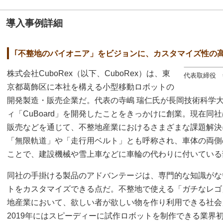
導入事例詳細
｢不整地のパイオニア」をビジョンに、カスタマイズ性の
株式会社CuboRex（以下、CuboRex）は、東
代表取締役 
京都葛飾区に本社を構える小型移動ロボットの
開発製造・販売企業だ。代表の寺嶋 瑞仁氏が長岡技術科学大
ィ「CuBoard」を開発したことをきっかけに創業。現在同
販売などを通じて、不整地産業におけるさまざまな課題解決
「無限軌道」や「走行用ベルト」とも呼称され、車体の両側
ことで、建設機械や雪上車などに車輪の代わりに付いている
同社の手掛ける製品のアドバンテージは、専門的な知識がな
トをカスタマイズできる点だ。不整地で使える「ガチなレゴ
地産業において、欲しい者が欲しい物を作り利用できる社会
2019年にはスピーディーに試作ロボットを制作できる業界