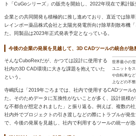
ト「CuGoシリーズ」の販売を開始し、2022年現在で累計販
企業との共同開発も積極的に推し進めており、直近では除草
レインボー薬品株式会社と太陽光発電所向け除草剤散布機「
た。同製品は2023年正式発表予定となっている。
今後の企業の発展を見越して、3D CADツールの統合が急
そんなCuboRexだが、かつては設計に使用する
世界最小の雪
社内の3D CAD環境に大きな課題を抱えていた
ユニットをス
や自転車など
という。
上などの不整
寺嶋氏は「2019年ごろまでは、社内で使用するCADツー
た。そのためデータに互換性がないことが多く、設計規模が
な不都合が想定されました」と振り返る。例えば、複数の社
社内外でプロジェクトの引き渡しなどの際にトラブルが発生
で、今後の発展を見越し、社内で利用するツールの統一が急