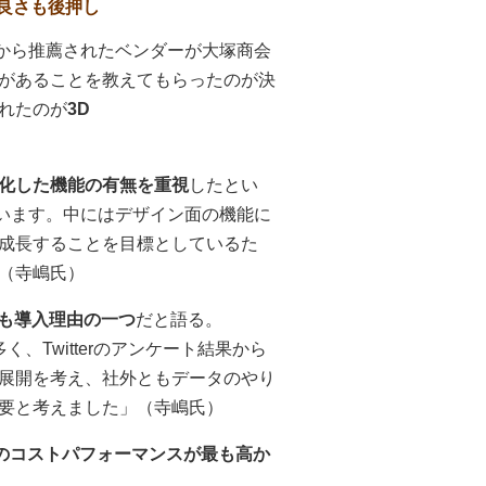
良さも後押し
者から推薦されたベンダーが大塚商会
があることを教えてもらったのが決
れたのが
3D
化した機能の有無を重視
したとい
ています。中にはデザイン面の機能に
成長することを目標としているた
（寺嶋氏）
も導入理由の一つ
だと語る。
く、Twitterのアンケート結果から
展開を考え、社外ともデータのやり
要と考えました」（寺嶋氏）
きのコストパフォーマンスが最も高か
。