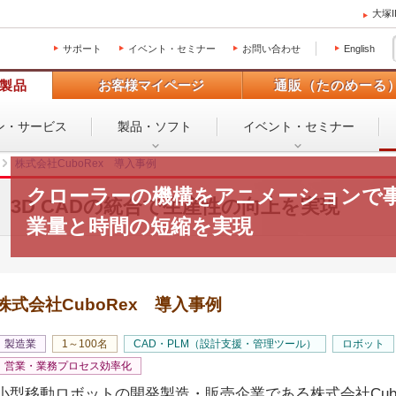
大塚
サポート
イベント・セミナー
お問い合わせ
English
製品
お客様マイページ
通販（たのめーる
ン・
サービス
製品・ソフト
イベント・
セミナー
株式会社CuboRex 導入事例
クローラーの機構をアニメーションで
3D CADの統合で生産性の向上を実現
業量と時間の短縮を実現
株式会社CuboRex 導入事例
製造業
1～100名
CAD・PLM（設計支援・管理ツール）
ロボット
営業・業務プロセス効率化
小型移動ロボットの開発製造・販売企業である株式会社Cubo