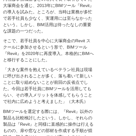
大塚商会を通じ、2013年にBIMツール『Revit』
の導入を試みた。ところが、当時は業務が多忙
で若手社員も少なく、実運用には至らなかった
という。しかし、BIM活用は待ったなしの重要
な課題の一つだった。
そこで、若手社員を中心に大塚商会のRevit ス
クールに参加させるという形で、BIMツール
『Revit』を2020年に再度導入。本格的にBIMへ
と移行することにした。
「大きな案件を抱えているベテラン社員は現場
に呼び出されることが多く、落ち着いて新しい
ことに取り組めないことが前回の反省点でし
た。今回は若手社員にBIMツールを活用しても
らい、その導入メリットを体感してもらうこと
で社内に広めようと考えました」（大木氏）
BIMツールを選定する際には、『Revit』以外の
製品も比較検討したという。しかし、それらの
製品は『Revit』と同様に直感的に操作は行える
ものの、扉や窓などの部材を作成する手順が煩