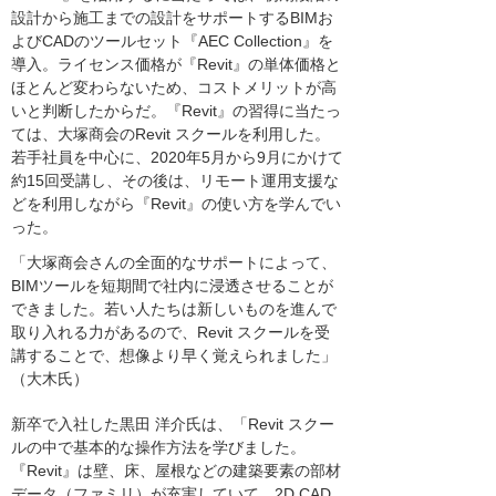
設計から施工までの設計をサポートするBIMお
よびCADのツールセット『AEC Collection』を
導入。ライセンス価格が『Revit』の単体価格と
ほとんど変わらないため、コストメリットが高
いと判断したからだ。『Revit』の習得に当たっ
ては、大塚商会のRevit スクールを利用した。
若手社員を中心に、2020年5月から9月にかけて
約15回受講し、その後は、リモート運用支援な
どを利用しながら『Revit』の使い方を学んでい
った。
「大塚商会さんの全面的なサポートによって、
BIMツールを短期間で社内に浸透させることが
できました。若い人たちは新しいものを進んで
取り入れる力があるので、Revit スクールを受
講することで、想像より早く覚えられました」
（大木氏）
新卒で入社した黒田 洋介氏は、「Revit スクー
ルの中で基本的な操作方法を学びました。
『Revit』は壁、床、屋根などの建築要素の部材
データ（ファミリ）が充実していて、2D CAD