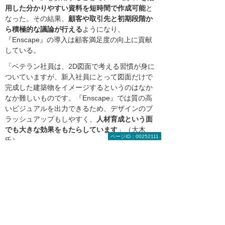
用した分かりやすい資料を短時間で作成可能
と
なった。その結果、
顧客や取引先と初期段階か
ら積極的な議論が行える
ようになり、
『Enscape』の導入は顧客満足度の向上に貢献
している。
「ベテラン社員は、2D図面で考える習慣が身に
ついていますが、新入社員にとって図面だけで
完成した建築物をイメージするというのはなか
なか難しいものです。『Enscape』では質の高
いビジュアルを出力できるため、デザインのブ
ラッシュアップもしやすく、
人材育成という面
でも大きな効果をもたらしています
」（大木
ページID：00252111
氏）
実際、同社は昨年よりも多くの物件に対応でき
るようになり、今回の導入は会社の業績アップ
に寄与している。
現在は、BIM活用の醍醐味（だいごみ）でもあ
る『Revit』の「Work Sharing」機能を用いて複
数の担当者による共同作業にも着手している。