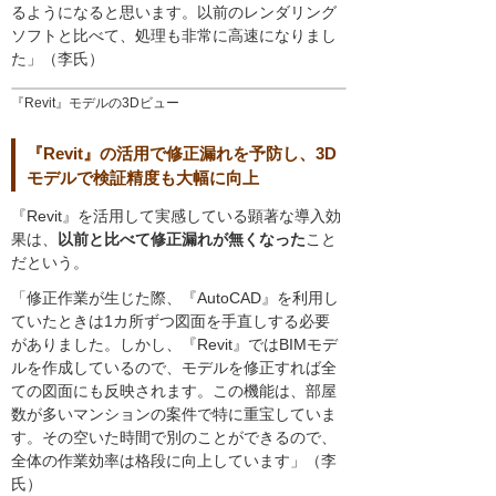
るようになると思います。以前のレンダリング
ソフトと比べて、処理も非常に高速になりまし
た」（李氏）
『Revit』モデルの3Dビュー
『Revit』の活用で修正漏れを予防し、3D
モデルで検証精度も大幅に向上
『Revit』を活用して実感している顕著な導入効
果は、
以前と比べて修正漏れが無くなった
こと
だという。
「修正作業が生じた際、『AutoCAD』を利用し
ていたときは1カ所ずつ図面を手直しする必要
がありました。しかし、『Revit』ではBIMモデ
ルを作成しているので、モデルを修正すれば全
ての図面にも反映されます。この機能は、部屋
数が多いマンションの案件で特に重宝していま
す。その空いた時間で別のことができるので、
全体の作業効率は格段に向上しています」（李
氏）