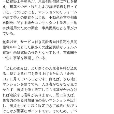
一級建築士事務所だ。東京都新宿区に本社を構
え、建築の企画・設計および監理業務を行って
いる。そのほかにも、マンションのリフォーム
や建て替えの提案をはじめ、不動産経営や都市
再開発に関する総合コンサルタント業務、土地
有効活用のための調査・事業提案などを手がけ
ている。
創業以来、サービス付き高齢者向け住宅や共同
住宅を中心とした数多くの建築実績がフォルム
建築計画研究所の強みとなっており、首都圏を
中心に事業を展開している。
「当社の強みは、より多くの入居者を呼び込め
る、魅力ある住宅を作り上げるための『企画
力』に秀でていることです。例えば、さら地に
マンションを建てても、入居者がなかなか見つ
からず、家賃を低く設定しても採算が合わなけ
れば建設する意味がありません。逆に言えば、
集客力のある付加価値の高いマンションを設計
し、家賃をいかに高く設定できて成約に結びつ
けるかが重要なポイントです。そのため、デベ