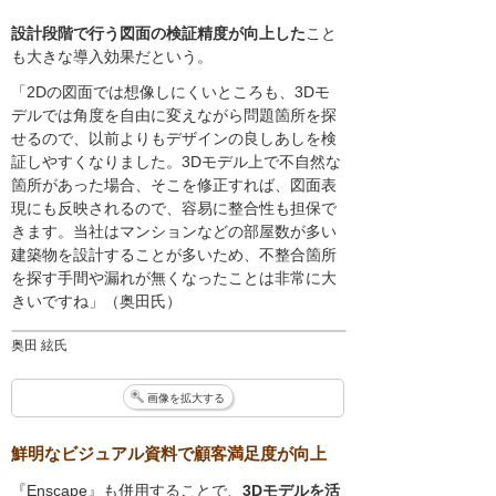
設計段階で行う図面の検証精度が向上した
こと
も大きな導入効果だという。
「2Dの図面では想像しにくいところも、3Dモ
デルでは角度を自由に変えながら問題箇所を探
せるので、以前よりもデザインの良しあしを検
証しやすくなりました。3Dモデル上で不自然な
箇所があった場合、そこを修正すれば、図面表
現にも反映されるので、容易に整合性も担保で
きます。当社はマンションなどの部屋数が多い
建築物を設計することが多いため、不整合箇所
を探す手間や漏れが無くなったことは非常に大
きいですね」（奥田氏）
奥田 絃氏
画像を拡大する
鮮明なビジュアル資料で顧客満足度が向上
『Enscape』も併用することで、
3Dモデルを活