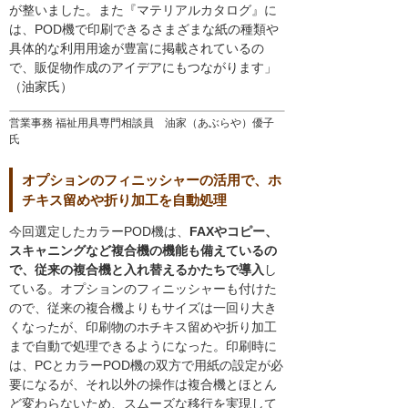
が整いました。また『マテリアルカタログ』に
は、POD機で印刷できるさまざまな紙の種類や
具体的な利用用途が豊富に掲載されているの
で、販促物作成のアイデアにもつながります」
（油家氏）
営業事務 福祉用具専門相談員 油家（あぶらや）優子
氏
オプションのフィニッシャーの活用で、ホ
チキス留めや折り加工を自動処理
今回選定したカラーPOD機は、
FAXやコピー、
スキャニングなど複合機の機能も備えているの
で、従来の複合機と入れ替えるかたちで導入
し
ている。オプションのフィニッシャーも付けた
ので、従来の複合機よりもサイズは一回り大き
くなったが、印刷物のホチキス留めや折り加工
まで自動で処理できるようになった。印刷時に
は、PCとカラーPOD機の双方で用紙の設定が必
要になるが、それ以外の操作は複合機とほとん
ど変わらないため、スムーズな移行を実現して