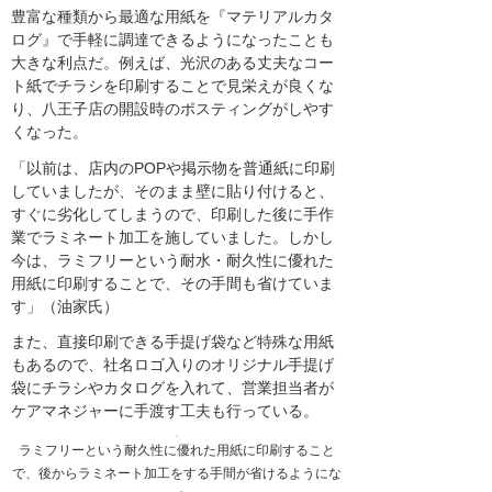
豊富な種類から最適な用紙を『マテリアルカタ
ログ』で手軽に調達できるようになったことも
大きな利点だ。例えば、光沢のある丈夫なコー
ト紙でチラシを印刷することで見栄えが良くな
り、八王子店の開設時のポスティングがしやす
くなった。
「以前は、店内のPOPや掲示物を普通紙に印刷
していましたが、そのまま壁に貼り付けると、
すぐに劣化してしまうので、印刷した後に手作
業でラミネート加工を施していました。しかし
今は、ラミフリーという耐水・耐久性に優れた
用紙に印刷することで、その手間も省けていま
す」（油家氏）
また、直接印刷できる手提げ袋など特殊な用紙
もあるので、社名ロゴ入りのオリジナル手提げ
袋にチラシやカタログを入れて、営業担当者が
ケアマネジャーに手渡す工夫も行っている。
ラミフリーという耐久性に優れた用紙に印刷すること
で、後からラミネート加工をする手間が省けるようにな