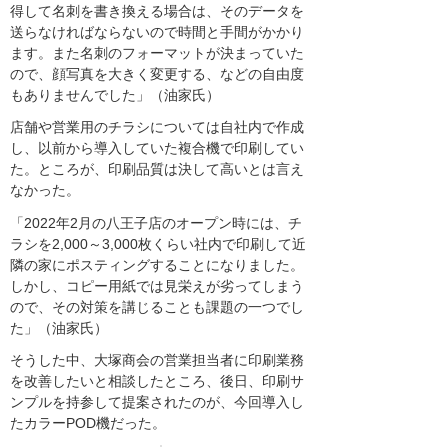
得して名刺を書き換える場合は、そのデータを
送らなければならないので時間と手間がかかり
ます。また名刺のフォーマットが決まっていた
ので、顔写真を大きく変更する、などの自由度
もありませんでした」（油家氏）
店舗や営業用のチラシについては自社内で作成
し、以前から導入していた複合機で印刷してい
た。ところが、印刷品質は決して高いとは言え
なかった。
「2022年2月の八王子店のオープン時には、チ
ラシを2,000～3,000枚くらい社内で印刷して近
隣の家にポスティングすることになりました。
しかし、コピー用紙では見栄えが劣ってしまう
ので、その対策を講じることも課題の一つでし
た」（油家氏）
そうした中、大塚商会の営業担当者に印刷業務
を改善したいと相談したところ、後日、印刷サ
ンプルを持参して提案されたのが、今回導入し
たカラーPOD機だった。