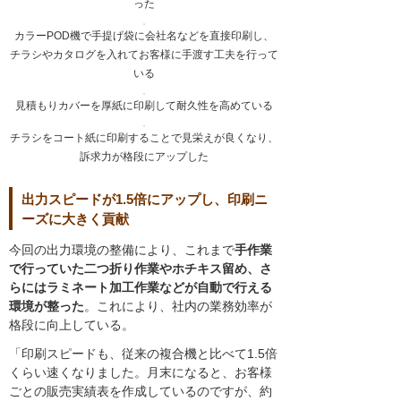
った
カラーPOD機で手提げ袋に会社名などを直接印刷し、
チラシやカタログを入れてお客様に手渡す工夫を行って
いる
見積もりカバーを厚紙に印刷して耐久性を高めている
チラシをコート紙に印刷することで見栄えが良くなり、
訴求力が格段にアップした
出力スピードが1.5倍にアップし、印刷ニ
ーズに大きく貢献
今回の出力環境の整備により、これまで
手作業
で行っていた二つ折り作業やホチキス留め、さ
らにはラミネート加工作業などが自動で行える
環境が整った
。これにより、社内の業務効率が
格段に向上している。
「印刷スピードも、従来の複合機と比べて1.5倍
くらい速くなりました。月末になると、お客様
ごとの販売実績表を作成しているのですが、約