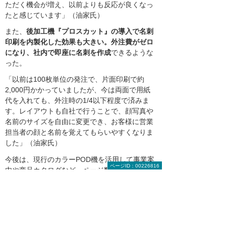
ただく機会が増え、以前よりも反応が良くなっ
たと感じています」（油家氏）
また、
後加工機『プロスカット』の導入で名刺
印刷を内製化した効果も大きい。外注費がゼロ
になり、社内で即座に名刺を作成
できるような
った。
「以前は100枚単位の発注で、片面印刷で約
2,000円かかっていましたが、今は両面で用紙
代を入れても、外注時の1/4以下程度で済みま
す。レイアウトも自社で行うことで、顔写真や
名前のサイズを自由に変更でき、お客様に営業
担当者の顔と名前を覚えてもらいやすくなりま
した」（油家氏）
今後は、現行のカラーPOD機を活用して事業案
ページID：00226816
内や商品カタログなど、ページ数の多い印刷物
の内製化も進めていく方針だ。それにより、さ
らなるコスト削減を図る。
「カタログに掲載されているレンタル商品の価
格は、厚生労働省の上限価格の変更で頻繁に変