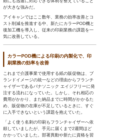
頼にも迅速に対応できる体制を整えていること
が大きな強みだ。
アイキャンではここ数年、業務の効率改善とコ
スト削減を推進する中、新たにカラーPOD機と
後加工機を導入し、従来の印刷業務の課題を一
気に改善している。
カラーPOD機による印刷の内製化で、印
刷業務の効率を改善
これまで介護事業で使用する紙の販促物は、ブ
ランドイメージの統一などの理由からフランチ
ャイザーであるパナソニック エイジフリーに発
注する流れになっていた。しかし、それ相応の
費用がかかり、また納品までに時間がかかるた
め、販促物の在庫が不足しているときに、すぐ
に入手できないという課題を抱えていた。
「よく使う名刺の印刷もフランチャイザーへ依
頼していましたが、手元に届くまで2週間ほど
かかっていました。部署異動や新たに資格を習