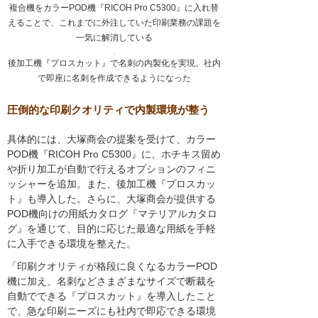
複合機をカラーPOD機『RICOH Pro C5300』に入れ替
えることで、これまでに外注していた印刷業務の課題を
一気に解消している
後加工機『プロスカット』で名刺の内製化を実現。社内
で即座に名刺を作成できるようになった
圧倒的な印刷クオリティで内製環境が整う
具体的には、大塚商会の提案を受けて、カラー
POD機『RICOH Pro C5300』に、ホチキス留め
や折り加工が自動で行えるオプションのフィニ
ッシャーを追加。また、後加工機『プロスカッ
ト』も導入した。さらに、大塚商会が提供する
POD機向けの用紙カタログ『マテリアルカタロ
グ』を通じて、目的に応じた最適な用紙を手軽
に入手できる環境を整えた。
「印刷クオリティが格段に良くなるカラーPOD
機に加え、名刺などさまざまなサイズで断裁を
自動でできる『プロスカット』を導入したこと
で、急な印刷ニーズにも社内で即応できる環境