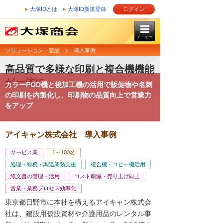
大塚IDとは
大塚ID新規登録
ログイン
メニュー
ソリューション・製品
導入事例
高品質で多様な印刷と複合機機能
が一体に
カラーPOD機と後加工機の活用で販促物や名刺
の印刷を内製化し、印刷物の品質向上で営業力
をアップ
アイキャン株式会社 導入事例
サービス業
1～100名
経理・総務・調達業務支援
複合機・コピー機活用
紙文書の管理・活用
コスト削減・売り上げ向上
営業・業務プロセス効率化
東京都日野市に本社を構えるアイキャン株式会
社は、建設用仮設資材や介護用品のレンタル事