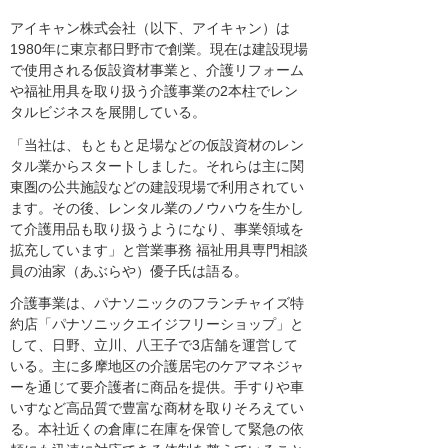
アイキャン株式会社（以下、アイキャン）は
1980年に東京都日野市で創業。現在は建設現場
で使用される仮設資材事業と、介護リフォーム
や福祉用具を取り扱う介護事業の2本柱でレン
タルビジネスを展開している。
「当社は、もともと足場などの仮設資材のレン
タル業からスタートしました。それらは主に関
東圏の公共施設などの建設現場で利用されてい
ます。その後、レンタル業のノウハウを生かし
て介護用品も取り扱うようになり、事業領域を
拡充しています」と営業事務 福祉用具専門相談
員の油家（あぶらや）優子氏は語る。
介護事業は、パナソニックのフランチャイズ特
約店「パナソニックエイジフリーショップ」と
して、日野、立川、八王子で3店舗を運営して
いる。主に多摩地区の介護居宅のケアマネジャ
ーを通じて要介護者に商品を提供。手すりや車
いすなど高品質で豊富な商材を取りそろえてい
る。本社近くの倉庫に在庫を保管して緊急の依