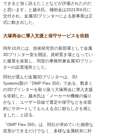
できると強く訴えたことなどが評価されたのだ
と思います」と越水氏。補助金は2021年6月に
交付され、金属3Dプリンターによる新事業は正
式に動き出した。
大塚商会に導入支援と保守サービスを依頼
同年10月には、技術研究所の新部署として金属
3Dプリンター室を開設。資材置き場となってい
た建屋を改装し、同室の事務所兼金属3Dプリン
ターの設置場所とした。
同社が選んだ金属3Dプリンターは、3D
Systems製の『DMP Flex 350』である。数多く
の3Dプリンターを取り扱う大塚商会に導入支援
を依頼した。越水氏は「メーカーや機種の偏り
がなく、ユーザー目線で選定や保守などを全面
的にサポートしてもらえる点に頼もしさを感じ
ました」と語る。
『DMP Flex 350』は、同社が求めていた緻密な
造形ができるだけでなく、多様な金属粉末に対