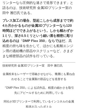
リンターなら圧倒的な速さで造形できます」と
語るのは、技術研究所 金属3Dプリンター室の
田中 雅巳氏である。
プレス加工の場合、型起こしから成形までで約
4カ月かかるものが金属3Dプリンターなら120
時間ほどででき上がるという。しかも幅わずか
1ミリ、深さ0.5ミリという細い溝を精密に彫り
込めるのは
『
DMP Flex 350
』
ならではだ
。高
精度の持ち味を生かして、ほかにも船舶エンジ
ン用の過給機の部品やスクリューなど、さまざ
まな精密部品の試作を行っている。
技術研究所 金属3Dプリンター室 田中 雅巳氏
金属粉末をレーザーで溶融させながら、幾層にも重ね合
わせることで金属製の部品などを造形する
『DMP Flex 350』による試作品。精度の細かさを取引
先にアピールするために利用している
同社が3Dプリンターで利用しているインコネルの金属
粉末が入ったボトル