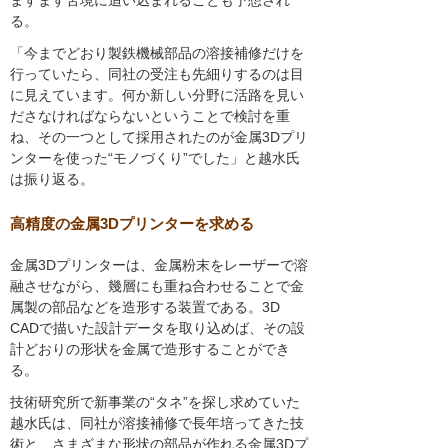
ますます苦境に追い込まれることも予想され
る。
「今までどおり製鉄機械部品の溶接補修だけを
行っていたら、同社の受注も先細りするのは目
に見えています。何か新しい分野に活路を見い
ださなければならないということで検討を重
ね、その一つとして採用されたのが金属3Dプリ
ンターを使った“モノづくり”でした」と越水氏
は振り返る。
高精度の金属3Dプリンターを求める
金属3Dプリンターは、金属粉末をレーザーで溶
融させながら、幾層にも重ね合わせることで金
属製の部品などを造形する装置である。3D
CADで描いた設計データを取り込めば、その設
計どおりの形状を金属で造形することができ
る。
技術研究所で新事業の“タネ”を探し求めていた
越水氏は、同社が溶接補修で長年培ってきた技
術と、さまざまな形状の部品が作れる金属3Dプ