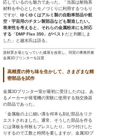
応しているのも魅力であった。「当面は耐熱系
材料を中心としたモノづくりに利用するつもり
ですが、
ゆくゆくはアルミ製の自動車部品や航
空・宇宙用のチタン製部品なども製造したい。
将来性を考えると、それらの金属粉末にも対応
する
『
DMP Flex 350
』
がベスト
だと判断しま
した」と越水氏は語る。
資材置き場となっていた建屋を改装し、同室の事務所兼
金属3Dプリンターを設置
高精度の持ち味を生かして、さまざまな精
密部品を試作
金属3Dプリンター室が最初に受注したのは、あ
るメーカーが発電機の実験に使用する熱交換器
の部品であった。
「金属板の上に細い溝を何本も刻む部品をリク
エストされました。通常、そうした部品を作る
には薄板を何枚もプレスしたり、ロウ付けした
りするので工数と時間を要しますが、金属3Dプ