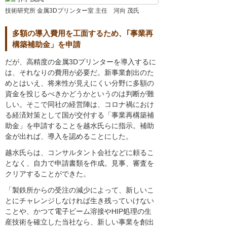
技術研究所 金属3Dプリンター室 主任 河向 茂氏
多額の導入費用を工面するため、｢事業再
構築補助金」を申請
だが、高精度の金属3Dプリンターを導入するに
は、それなりの費用が必要だ。新事業創出のた
めとはいえ、将来性が見えにくい分野に多額の
資金を投じるべきかどうかというのは判断が難
しい。そこで同社の経営陣は、コロナ禍におけ
る経済対策として国が交付する「事業再構築補
助金」を申請することを越水氏らに指示。補助
金が出れば、導入を認めることにした。
越水氏らは、コンサルタント会社などに頼るこ
となく、自力で申請書類を作成。見事、審査を
クリアすることができた。
「製鉄所からの受注の減少によって、新しいこ
とにチャレンジしなければ生き残っていけない
ことや、かつて電子ビーム溶接やHIP処理の生
産技術を確立した当社なら、新しい事業を創出