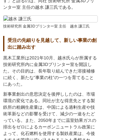
す」と語るのは、同社 技術研究所 金属3Dプリ
ンター室 主任の越水 謙三氏である。
技術研究所 金属3Dプリンター室 主任 越水 謙三氏
受注の先細りを見越して、新しい事業の創
出に踏み出す
黒木工業所は2021年10月、越水氏らが所属する
技術研究所内に金属3Dプリンター室を開設し
た。その目的は、長年取り組んできた溶接補修
に続く、新たな“事業の柱”の一つを育てること
にあった。
新事業創出の意思決定を後押ししたのは、市場
環境の変化である。同社が主な得意先とする製
鉄所の粗鋼生産量は、中国による過剰生産や技
術革新などの影響を受けて、減少の一途をたど
っている。また、2050年までに温室効果ガスの
排出をゼロによるカーボンニュートラル政策に
よって、化石燃料を使用する製鉄産業は、今後