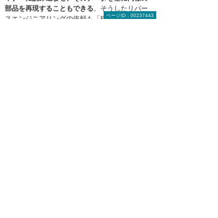
部品を再現することもできる
。そうしたリバー
ページID：00237443
スエンジニアリングの依頼も「積極的に請け負
っていきたい」と越水氏は語る。
最後に河向氏は、「金属3Dプリンターによる造
形は精度が粗いのではないかという先入観がい
まだに根強いようです。お客さまの認識を変え
るためにも、ぜひ大塚商会さんには『DMP Flex
350』に関する情報発信を強化していただきた
い」と要望した。
大塚商会担当者からのコメント
「金属3Dプリンターに関する情報発信に
努めます」
株式会社黒木工業所様からは、「金属3Dプリン
ターのメリットをもっと広く伝えてほしい」と
いうご要望をいただいています。ご期待に添え
るように、今後も積極的な情報発信に努めま