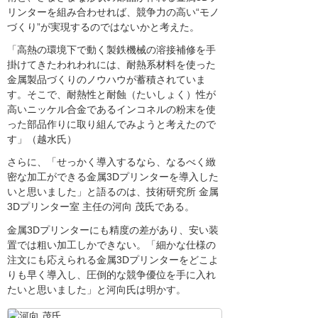
リンターを組み合わせれば、競争力の高い“モノ
づくり”が実現するのではないかと考えた。
「高熱の環境下で動く製鉄機械の溶接補修を手
掛けてきたわれわれには、耐熱系材料を使った
金属製品づくりのノウハウが蓄積されていま
す。そこで、耐熱性と耐蝕（たいしょく）性が
高いニッケル合金であるインコネルの粉末を使
った部品作りに取り組んでみようと考えたので
す」（越水氏）
さらに、「せっかく導入するなら、なるべく緻
密な加工ができる金属3Dプリンターを導入した
いと思いました」と語るのは、技術研究所 金属
3Dプリンター室 主任の河向 茂氏である。
金属3Dプリンターにも精度の差があり、安い装
置では粗い加工しかできない。「細かな仕様の
注文にも応えられる金属3Dプリンターをどこよ
りも早く導入し、圧倒的な競争優位を手に入れ
たいと思いました」と河向氏は明かす。