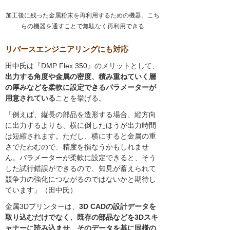
加工後に残った金属粉末を再利用するための機器。こち
らの機器を通すことで無駄なく再利用できる
リバースエンジニアリングにも対応
田中氏は『DMP Flex 350』のメリットとして、
出力する角度や金属の密度、積み重ねていく層
の厚みなどを柔軟に設定できるパラメーターが
用意されている
ことを挙げる。
「例えば、縦長の部品を造形する場合、縦方向
に出力するよりも、横に倒したほうが出力時間
は短縮されます。ただし、横にすると金属の重
さでたわむので、精度を損なうかもしれませ
ん。パラメーターが柔軟に設定できると、そう
した試行錯誤ができるので、知見が蓄えられて
競争力の強化につながるのではないかと期待し
ています」（田中氏）
金属3Dプリンターは、
3D CADの設計データを
取り込むだけでなく、既存の部品などを3Dスキ
ャナーに読み込ませ、そのデータを基に同様の