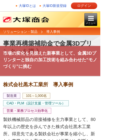
大塚IDとは
大塚ID新規登録
ログイン
メニュー
ソリューション・製品
導入事例
事業再構築補助金で金属3Dプリ
ンターを導入
市場の変化を見据えた新事業として、金属3Dプ
リンターと独自の加工技術を組み合わせた“モノ
づくり”に挑む
株式会社黒木工業所 導入事例
製造業
101～1,000名
CAD・PLM（設計支援・管理ツール）
営業・業務プロセス効率化
製鉄機械部品の溶接補修を主力事業として、80
年以上の歴史を歩んできた株式会社黒木工業
所。得意先である製鉄会社が事業を縮小し、新