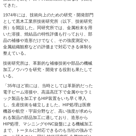
てきた。
1974年には、技術向上のための研究・開発部門
として黒木工業所技術研究所（以下、技術研究
所）を開設した。同研究所では、金属粉末を用
いた溶接、焼結品の特性評価も行っており、部
品の補修や造形だけでなく、その強度測定や、
金属組織観察などの評価まで対応できる体制を
整えている。
技術研究所は、革新的な補修技術や部品の機械
加工ノウハウを研究・開発する役割も果たして
いる。
「35年ほど前には、当時としては革新的だった
電子ビーム溶接や、高温高圧下で金属やセラミ
ック製品を加工するHIP装置をいち早く導入
し、生産技術を確立しました。HIP処理は医療
機器や航空・宇宙分野など、高い強度が求めら
れる製品の部品加工に適しており、造形から
HIP処理、マシニングやNC旋盤による機械加工
まで、トータルに対応できるのも当社の強みで