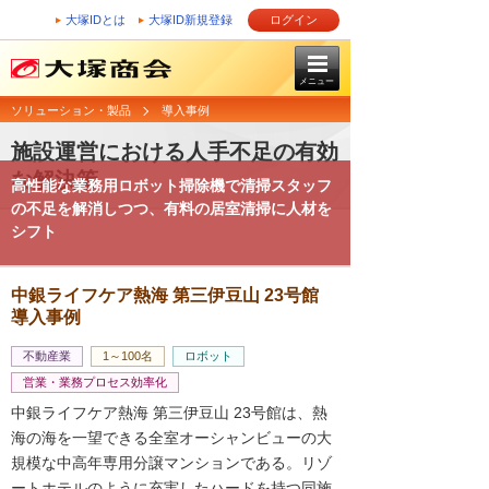
大塚IDとは
大塚ID新規登録
ログイン
メニュー
ソリューション・製品
導入事例
施設運営における人手不足の有効
な解決策
高性能な業務用ロボット掃除機で清掃スタッフ
の不足を解消しつつ、有料の居室清掃に人材を
シフト
中銀ライフケア熱海 第三伊豆山 23号館
導入事例
不動産業
1～100名
ロボット
営業・業務プロセス効率化
中銀ライフケア熱海 第三伊豆山 23号館は、熱
海の海を一望できる全室オーシャンビューの大
規模な中高年専用分譲マンションである。リゾ
ートホテルのように充実したハードを持つ同施