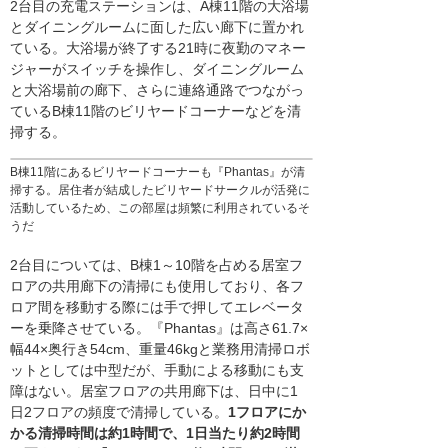
2台目の充電ステーションは、A棟11階の大浴場
とダイニングルームに面した広い廊下に置かれ
ている。大浴場が終了する21時に夜勤のマネー
ジャーがスイッチを操作し、ダイニングルーム
と大浴場前の廊下、さらに連絡通路でつながっ
ているB棟11階のビリヤードコーナーなどを清
掃する。
B棟11階にあるビリヤードコーナーも『Phantas』が清
掃する。居住者が結成したビリヤードサークルが活発に
活動しているため、この部屋は頻繁に利用されているそ
うだ
2台目については、B棟1～10階を占める居室フ
ロアの共用廊下の清掃にも使用しており、各フ
ロア間を移動する際には手で押してエレベータ
ーを乗降させている。『Phantas』は高さ61.7×
幅44×奥行き54cm、重量46kgと業務用清掃ロボ
ットとしては中型だが、手動による移動にも支
障はない。居室フロアの共用廊下は、日中に1
日2フロアの頻度で清掃している。
1フロアにか
かる清掃時間は約1時間で、1日当たり約2時間