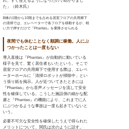
れ、すぐ使えるようになったので助かりまし
た」（鈴木氏）
B棟の1階から10階までを占める居室フロアの共用廊下
の清掃では、エレベーターで各フロアを移動するが、軽
い力で押すだけで『Phantas』を乗降させられる
夜間でも休むことなく順調に稼働。人にぶ
つかったことは一度もない
導入直後は『Phantas』が自動的に動いている
様子を見て、驚く居住者もいたという。そこで
居室フロアの共用廊下で使用する際は、エレベ
ーターホールに「清掃ロボットが掃除中」とい
う張り紙を掲示。人が近づいてきたときには
『Phantas』から音声メッセージを流して安全
性を確保している。こうした施設側の細かな配
慮と『Phantas』の機能により、これまでに人
にぶつかるような事故は一度も起きていないと
いう。
必要不可欠な安全性を確保したうえで得られた
メリットについて、関氏は次のように話す。