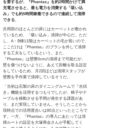
を要するが、『Phantas』を約2時間かけて満
充電させると、最も電力を消費する「吸い込
み」でも約5時間稼働できるので連続して清掃
できる
。
共用部のほとんどの床にはカーペットが敷かれ
ているため、「吸い込み」清掃が中心だ。ただ
し、A・B棟11階はカーペットの毛が長いので、
ここだけは『Phantas』のブラシを外して清掃
する工夫をしているという。また、
『Phantas』は壁際0cmの清掃まで可能だが、
壁を傷つけないように、あえて距離を取る設定
をしているため、月2回ほどは清掃スタッフが
壁際を手作業で清掃しているそうだ。
「当初は石製の床のダイニングルームで『水拭
き』機能を活用するつもりでしたが、椅子やテ
ーブルを移動させる手間が発生する課題があ
り、まだ実現していません。そうしたことから
現時点での活用度合いは80点といったところで
す。一方、『Phantas』の導入にあたっては清
掃ルートの設定を大塚商会さんが手配してく