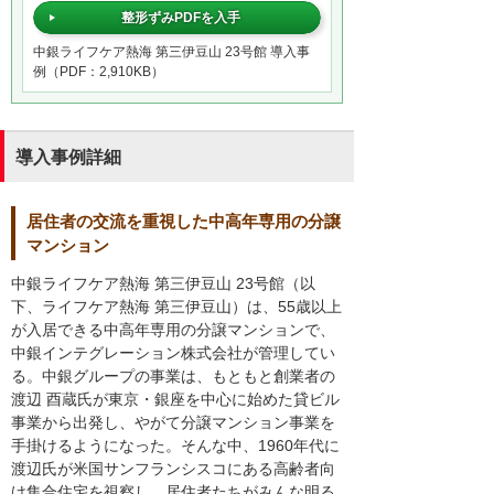
整形ずみPDFを入手
中銀ライフケア熱海 第三伊豆山 23号館 導入事
例（PDF：2,910KB）
導入事例詳細
居住者の交流を重視した中高年専用の分譲
マンション
中銀ライフケア熱海 第三伊豆山 23号館（以
下、ライフケア熱海 第三伊豆山）は、55歳以上
が入居できる中高年専用の分譲マンションで、
中銀インテグレーション株式会社が管理してい
る。中銀グループの事業は、もともと創業者の
渡辺 酉蔵氏が東京・銀座を中心に始めた貸ビル
事業から出発し、やがて分譲マンション事業を
手掛けるようになった。そんな中、1960年代に
渡辺氏が米国サンフランシスコにある高齢者向
け集合住宅を視察し、居住者たちがみんな明る