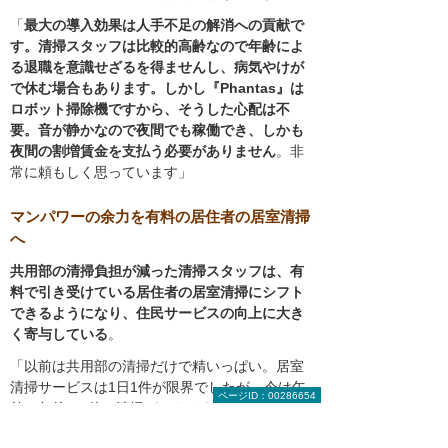
「
最大の導入効果は人手不足の解消への貢献で
す。清掃スタッフは比較的高齢なので年齢によ
る退職を意識せざるを得ませんし、病気やけが
で休む場合もあります。しかし『Phantas』は
ロボット掃除機ですから、そうした心配は不
要。音が静かなので夜間でも稼働でき、しかも
夜間の割増賃金を支払う必要がありません
。非
常に頼もしく思っています」
マンパワーの余力を有料の居住者の居室清掃
へ
共用部の清掃負担が減った清掃スタッフは、有
料で引き受けている居住者の居室清掃にシフト
できるようになり、住民サービスの向上に大き
く寄与している
。
「以前は共用部の清掃だけで精いっぱい。居室
清掃サービスは1日1件が限界でしたが、今は午
ページID：00286654
前と午後で2件の清掃ができるようになりまし
た。このサービスによる料金は管理組合の収入