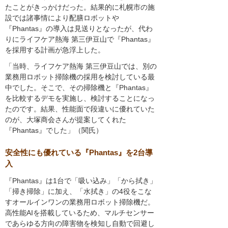
たことがきっかけだった。結果的に札幌市の施
設では諸事情により配膳ロボットや
『Phantas』の導入は見送りとなったが、代わ
りにライフケア熱海 第三伊豆山で『Phantas』
を採用する計画が急浮上した。
「当時、ライフケア熱海 第三伊豆山では、別の
業務用ロボット掃除機の採用を検討している最
中でした。そこで、その掃除機と『Phantas』
を比較するデモを実施し、検討することになっ
たのです。結果、性能面で段違いに優れていた
のが、大塚商会さんが提案してくれた
『Phantas』でした」（関氏）
安全性にも優れている『Phantas』を2台導
入
『Phantas』は1台で「吸い込み」「から拭き」
「掃き掃除」に加え、「水拭き」の4役をこな
すオールインワンの業務用ロボット掃除機だ。
高性能AIを搭載しているため、マルチセンサー
であらゆる方向の障害物を検知し自動で回避し