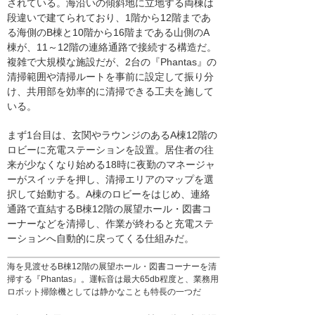
されている。海沿いの傾斜地に立地する両棟は
段違いで建てられており、1階から12階まであ
る海側のB棟と10階から16階まである山側のA
棟が、11～12階の連絡通路で接続する構造だ。
複雑で大規模な施設だが、2台の『Phantas』の
清掃範囲や清掃ルートを事前に設定して振り分
け、共用部を効率的に清掃できる工夫を施して
いる。
まず1台目は、玄関やラウンジのあるA棟12階の
ロビーに充電ステーションを設置。居住者の往
来が少なくなり始める18時に夜勤のマネージャ
ーがスイッチを押し、清掃エリアのマップを選
択して始動する。A棟のロビーをはじめ、連絡
通路で直結するB棟12階の展望ホール・図書コ
ーナーなどを清掃し、作業が終わると充電ステ
ーションへ自動的に戻ってくる仕組みだ。
海を見渡せるB棟12階の展望ホール・図書コーナーを清
掃する『Phantas』。運転音は最大65db程度と、業務用
ロボット掃除機としては静かなことも特長の一つだ