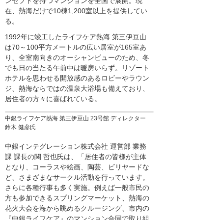
ンセプトを持つマンションを全国で展開。現
在、熱海だけで10棟1,200室以上を提供してい
る。
1992年に竣工したライフケア熱海 第三伊豆山
は70～100平方メートルの広い居室が165室あ
り、全室南向きのオーシャンビューのため、冬
でも日の当たる午前中は暖房いらず。リゾート
ホテルを思わせる開放感のあるロビーやラウン
ジ、熱海ならではの温泉大浴場も備えており、
居住者の方々に喜ばれている。
中銀ライフケア熱海 第三伊豆山 23号館 ディレクター
鈴木 健彦氏
中銀インテグレーション株式会社 運営部 業務
課 課長の関 哲也氏は、「居住者の皆様が主体
となり、コーラスや絵画、陶芸、ビリヤードな
ど、さまざまなサークル活動を行っています。
さらに各種行事も多く実施。例えば一般市民の
方も参加できるスプリングマーケット、熱海の
花火大会を海から眺めるクルージング、市内の
『中銀ライフケア』のマンション合同で取り組