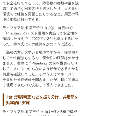
て安全走行できるうえ、障害物の種類や量を認
識して適切な回避方法を選択したり、人の多い
環境では経路を変更したりするなど、周囲の環
境に柔軟に対応できる。
ライフケア熱海 第三伊豆山では、施設内で
『Phantas』のテスト運用を実施して安全性を
確認したうえで、2022年に2台を導入するに至
った。鈴木氏はその経緯を次のように語る。
「高齢の方が大勢いる環境ですから、掃除機と
しての性能はもちろん、安全性の確保は欠かせ
ません。実際に『Phantas』の前を横切ったり
して、人にぶつからないよう動作できるのかを
何度も確認しました。そのうえでマネージャー
を集めた操作研修を開きましたが、特に問題な
く使用できたので安心して導入できました」
2台で清掃範囲などを振り分け、共用部を
効率的に実施
ライフケア熱海 第三伊豆山はA棟とB棟で構成