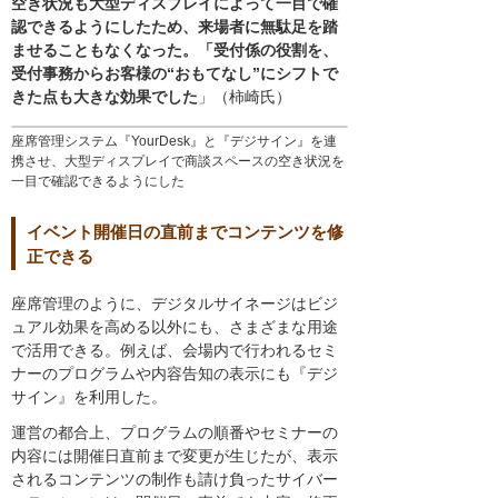
空き状況も大型ディスプレイによって一目で確
認できるようにしたため、来場者に無駄足を踏
ませることもなくなった。「受付係の役割を、
受付事務からお客様の“おもてなし”にシフトで
きた点も大きな効果でした
」（柿崎氏）
座席管理システム『YourDesk』と『デジサイン』を連
携させ、大型ディスプレイで商談スペースの空き状況を
一目で確認できるようにした
イベント開催日の直前までコンテンツを修
正できる
座席管理のように、デジタルサイネージはビジ
ュアル効果を高める以外にも、さまざまな用途
で活用できる。例えば、会場内で行われるセミ
ナーのプログラムや内容告知の表示にも『デジ
サイン』を利用した。
運営の都合上、プログラムの順番やセミナーの
内容には開催日直前まで変更が生じたが、表示
されるコンテンツの制作も請け負ったサイバー