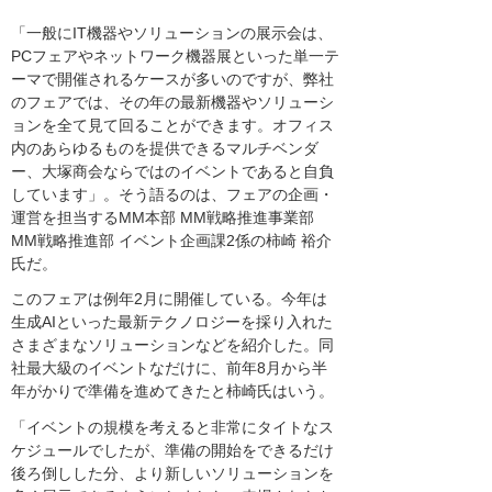
「一般にIT機器やソリューションの展示会は、
PCフェアやネットワーク機器展といった単一テ
ーマで開催されるケースが多いのですが、弊社
のフェアでは、その年の最新機器やソリューシ
ョンを全て見て回ることができます。オフィス
内のあらゆるものを提供できるマルチベンダ
ー、大塚商会ならではのイベントであると自負
しています」。そう語るのは、フェアの企画・
運営を担当するMM本部 MM戦略推進事業部
MM戦略推進部 イベント企画課2係の柿崎 裕介
氏だ。
このフェアは例年2月に開催している。今年は
生成AIといった最新テクノロジーを採り入れた
さまざまなソリューションなどを紹介した。同
社最大級のイベントなだけに、前年8月から半
年がかりで準備を進めてきたと柿崎氏はいう。
「イベントの規模を考えると非常にタイトなス
ケジュールでしたが、準備の開始をできるだけ
後ろ倒しした分、より新しいソリューションを