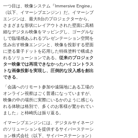
一つ目は、映像システム『Immersive Engine』
（以下、イマーシブエンジン）だ。イマーシブ
エンジンは、最大8台のプロジェクターから、
さまざまな形状にレイアウトされた壁面に高精
細なデジタル映像をマッピングし、ゴーグルな
しで臨場感あふれるプレゼンテーション空間を
生み出す映像エンジンと、映像を投影する壁面
に塗る量子ドットを応用した特殊塗料で構成さ
れるソリューションである。
従来のプロジェク
ター映像では再現できなかったハイコントラス
トな画像投影を実現し、圧倒的な没入感を創出
できる
。
「会議へのリモート参加や遠隔地にある工場の
オンライン視察はごく普通になっていますが、
映像の中の場所に実際にいるかのように感じら
れる体験は格別で、多くのお客様が驚かれてい
ました」と柿崎氏は振り返る。
イマーシブエンジンには、デジタルサイネージ
のソリューションを提供するサイバーステーシ
ョン株式会社（以下、サイバーステーション）