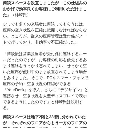
商談スペースを設置しましたが、この仕組みの
おかげで効率良くお客様にご利用いただけまし
た
」（柿崎氏）
少しでも多くの来場者に商談してもらうには、
座席の空き状況を正確に把握しなければならな
い。ところが、従来の座席管理は受付係がノー
トで行っており、非効率で不正確だった。
「商談後は営業担当者が受付係に連絡するルー
ルだったのですが、お客様の対応を優先するあ
まり連絡をうっかり忘れてしまい、せっかく空
いた座席が使用中のまま放置されてしまう場合
もありました。そこで、PCやスマートフォンで
座席の予約・空き状況の確認ができる
『YourDesk』を導入。さらに『デジサイン』と
連携させ、空き状況を大型ディスプレイで表示
できるようにしたのです」と柿崎氏は説明す
る。
商談スペースは地下2階と33階に分かれていた
が、それぞれのフロアからもう一方のフロアの