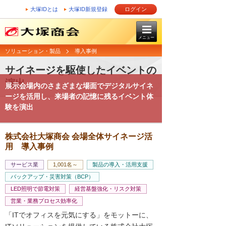
大塚IDとは
大塚ID新規登録
ログイン
メニュー
ソリューション・製品
導入事例
サイネージを駆使したイベントの
演出
展示会場内のさまざまな場面でデジタルサイネ
ージを活用し、来場者の記憶に残るイベント体
験を演出
株式会社大塚商会 会場全体サイネージ活
用 導入事例
サービス業
1,001名～
製品の導入・活用支援
バックアップ・災害対策（BCP）
LED照明で節電対策
経営基盤強化・リスク対策
営業・業務プロセス効率化
「ITでオフィスを元気にする」をモットーに、