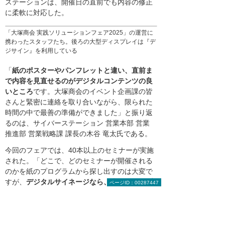
ステーションは、開催日の直前でも内容の修正
に柔軟に対応した。
「大塚商会 実践ソリューションフェア2025」の運営に
携わったスタッフたち。後ろの大型ディスプレイは『デ
ジサイン』を利用している
「
紙のポスターやパンフレットと違い、直前ま
で内容を見直せるのがデジタルコンテンツの良
いところ
です。大塚商会のイベント企画課の皆
さんと緊密に連絡を取り合いながら、限られた
時間の中で最善の準備ができました」と振り返
るのは、サイバーステーション 営業本部 営業
推進部 営業戦略課 課長の木谷 竜太氏である。
今回のフェアでは、40本以上のセミナーが実施
された。「どこで、どのセミナーが開催される
のかを紙のプログラムから探し出すのは大変で
すが、
デジタルサイネージなら、大型ディスプ
ページID：00287447
レイに開催中のセミナーや次のセミナー案内な
どを目立つように表示できるので、来場者の皆
さんにも好評だったようです
」と木谷氏は話
す。