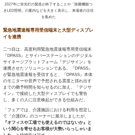
2027年に蛍光灯の製造が終了することや「除菌機能つ
きLED照明」の案内などを大きく表示し、来場者の注目
を集めた
緊急地震速報専用受信端末と大型ディスプレ
イを連携
二つ目は、高度利用緊急地震速報専用受信端末
『DPASS』とサイバーステーションのデジタル
サイネージプラットフォーム『デジサイン』を
連携させたソリューションである。『DPASS』
が緊急地震速報を受信すると、『DPASS』本体
のモニターや音声で予想される震度と揺れ出す
までの猶予時間を知らせるのに加え、『デジサ
イン』で接続した大型ディスプレイでも警告
し、多くの人に注意喚起ができる仕組みだ。
「フェアでは、介護施設における利用を想定し
て『介護DX』のコーナーに展示しましたが、
『オフィスや工場でも使えるのではないか』と
いう関心を寄せるお客様が大勢いらっしゃいま
した
」と柿崎氏は話す。