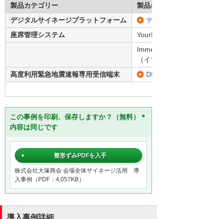
製品カテゴリー
製品名・型番
デジタルサイネージプラットフォーム
デジサイン
座席管理システム
YourDesk
Immersive Engine
（イマーシブエンジン）
高度利用緊急地震速報専用受信端末
DPASS
この事例を印刷、保存しますか？（無料）＊
内容は同じです
整形ずみPDFを入手
株式会社大塚商会 会場全体サイネージ活用 導
入事例（PDF：4,057KB）
導入事例詳細