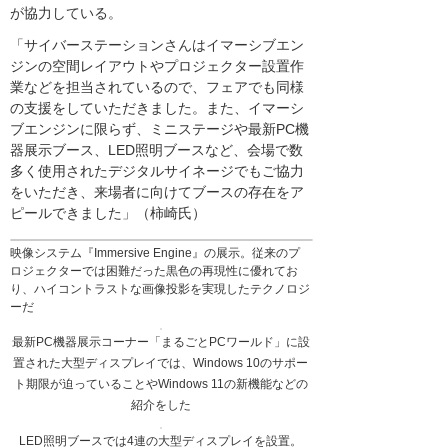
が協力している。
「サイバーステーションさんはイマーシブエン
ジンの空間レイアウトやプロジェクター設置作
業などを担当されているので、フェアでも同様
の支援をしていただきました。また、イマーシ
ブエンジンに限らず、ミニステージや最新PC機
器展示ブース、LED照明ブースなど、会場で数
多く使用されたデジタルサイネージでもご協力
をいただき、来場者に向けてブースの存在をア
ピールできました」（柿崎氏）
映像システム『Immersive Engine』の展示。従来のプ
ロジェクターでは困難だった黒色の再現性に優れてお
り、ハイコントラストな画像投影を実現したテクノロジ
ーだ
最新PC機器展示コーナー「まるごとPCワールド」に設
置された大型ディスプレイでは、Windows 10のサポー
ト期限が迫っていることやWindows 11の新機能などの
紹介をした
LED照明ブースでは4連の大型ディスプレイを設置。