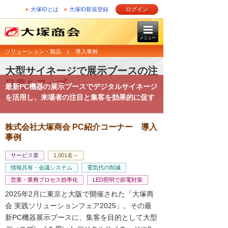
大塚IDとは
大塚ID新規登録
ログイン
メニュー
ソリューション・製品
導入事例
大型サイネージで展示ブースの注
目度をアップ
最新PC機器の展示ブースでデジタルサイネージ
を活用し、来場者の注目と集客を効果的に促す
株式会社大塚商会 PC紹介コーナー 導入
事例
サービス業
1,001名～
情報共有・会議システム
電気代の削減
営業・業務プロセス効率化
LED照明で節電対策
2025年2月に東京と大阪で開催された「大塚商
会 実践ソリューションフェア2025」。その最
新PC機器展示ブースに、集客を目的として大型