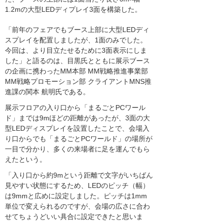
1.2mの大型LEDディプレイ3面を構築した。
「前年のフェアでもブース上部に大型LEDディ
スプレイを配置しましたが、1面のみでした。
今回は、より目立たせるために3面表示にしま
した」と語るのは、目黒氏とともに展示ブース
の企画に携わったMM本部 MM戦略推進事業部
MM戦略プロモーション部 クライアントMNS推
進課の関本 航明氏である。
展示フロアの入り口から「まるごとPCワール
ド」までは9mほどの距離があったが、3面の大
型LEDディスプレイを設置したことで、会場入
り口からでも「まるごとPCワールド」の場所が
一目で分かり、多くの来場者に足を運んでもら
えたという。
「入り口から約9mという距離で文字がいちばん
見やすい状態にするため、LEDのピッチ（幅）
は9mmと広めに設定しました。ピッチは1mm
単位で変えられるのですが、会場の広さに合わ
せてちょうどいい具合に設定できたと思いま