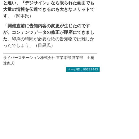
と違い、『デジサイン』なら限られた画面でも
大量の情報を伝達できるのも大きなメリットで
す
」（関本氏）
「
開催直前に告知内容の変更が生じたのです
が、コンテンツデータの修正が即座にできまし
た
。印刷の時間が必要な紙の告知物では難しか
ったでしょう」（目黒氏）
サイバーステーション株式会社 営業本部 営業部 土橋
達也氏
ページID：00287443
デジタルサイネージの演出が功を奏し、「まる
ごとPCワールド」には大勢の来場者が訪れた。
目黒氏と関本氏は、その期待以上の成果に満足
しているようだ。目黒氏は、「これをきっかけ
に、より多くのお客様にPCの入れ替えをご検討
いただけたら幸いです。お客様のビジネス発展
のため、今後も有益な情報のご提供とソリュー
ションのご提案に努めていきます」と語った。
「まるごとPCワールド」の運営に携わったスタッフた