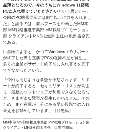
品薄となるので、今のうちにWindows 11搭載
PCに入れ替えていただきたい
という思いから、
今回のPC機器展示には例年以上に力を入れまし
た」と語るのは、展示ブースを企画したMM本
部 MM戦略推進事業部 MM戦略プロモーション
部 クライアントMNS推進課 主任の目黒 杏奈氏
である。
目黒氏によると、かつてWindows 7のサポート
が終了した際も直前でPCの在庫不足が発生し、
多くの企業がサポート終了前に入れ替えを完了
できなかったという。
「今回も同じような事態が予想されます。サポ
ートが終了すると、セキュリティリスクが高ま
り、最新のソフトウェアが利用できなくなるな
ど、さまざまな障害が発生しかねません。その
ため、まだ在庫が十分にある早い段階での入れ
替えをお勧めしています」（目黒氏）
MM本部 MM戦略推進事業部 MM戦略プロモーション部
クライアントMNS推進課 主任 目黒 杏奈氏