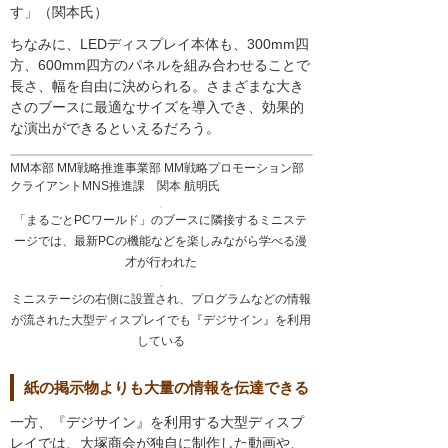
す」（関本氏）
ちなみに、LEDディスプレイ本体も、300mm四
方、600mm四方のパネルを組み合わせることで
長さ、幅を自由に決められる。さまざまな大き
さのブースに最適なサイズを導入でき、効果的
な演出ができるといえるだろう。
MM本部 MM戦略推進事業部 MM戦略プロモーション部
クライアントMNS推進課 関本 航明氏
「まるごとPCワールド」のブースに隣接するミニステ
ージでは、最新PCの機能などを楽しみながら学べる漫
才が行われた
ミニステージの右側に設置され、プログラムなどの情報
が流された大型ディスプレイでも『デジサイン』を利用
している
紙の掲示物よりも大量の情報を伝達できる
一方、『デジサイン』を利用する大型ディスプ
レイでは、大塚商会が独自に制作した動画や、