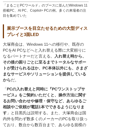
「まるごとPCワールド」のブースに並んだWindows 11
搭載PC、AI PC、Copilot+ PCの例。多くの来場者の注
目を集めていた
展示ブースを目立たせるための大型ディス
プレイと3面LED
大塚商会は、Windows 11への移行や、既存の
PCをAI PCなどへと入れ替える際に大変頼りに
なるパートナーだと言える。
入れ替え時から、
その後の困りごとに至るまでトータルなサポー
トが受けられるほか、PC本体以外にも、さまざ
まなサービスやソリューションを提供している
から
だ。
「
PCの入れ替えと同時に『PCワンストップサ
ービス』をご契約いただくと、操作方法に関す
るお問い合わせや修理・保守など、あらゆるご
相談やご依頼が電話1本でできるようになりま
す
」と目黒氏は説明する。また、大塚商会は国
内外を問わず数多くのメーカーのPCを取り扱っ
ており、数台から数百台まで、あらゆる規模の