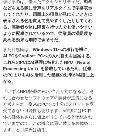
挙げるのは、優れたアクセシビリティだ。
動画
などを見る際に音声をリアルタイムで字幕表示
してくれたり、画面上の項目が見にくいときに
表示される色を変えて見やすくしたりしてくれ
る。高齢者や体に障害を持つ人でも使いやすい
ように配慮されているので、従業員の満足度を
高める効果も期待できそうだ
。
また目黒氏は、
Windows 11への移行を機に、
AI PCやCopilot+ PCへの入れ替えを提案する。
これらのPCはAI処理に特化したNPU（Neural
Processing Unit）を搭載しているため、従来
のPCよりもAIを活用した業務の効率が格段に上
がる
。
「いずれNPU搭載のPCが当たり前になると、そ
れに合わせたソフトウェアの開発が主流になる
と考えられ、従来のPCでは十分にメリットを享
受できない可能性もあります。5年後にはPC自
体の価格もさらに値上がりしていると予想され
ていますので、この機会に買い替えをお勧めし
ます」と目黒氏は語る。