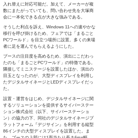
入れ替えに対応可能だ。加えて、メーカーが複
数にまたがっていても、問い合わせ先を大塚商
会に一本化できる点が大きな強みである。
そうした利点を訴え、Windows 11への速やかな
移行を呼び掛けるため、フェアでは「まるごと
PCワールド」を目立つ場所に設置。多くの来場
者に足を運んでもらえるようにした。
ブースの注目度を高めるため、演出にこだわっ
たのも「まるごとPCワールド」の特徴である。
隣接してミニステージを設置したほか、演出の
目玉となったのが、大型ディスプレイを利用し
たデジタルサイネージとLEDディスプレイだっ
た。
設置・運営をはじめ、デジタルサイネージに関
するソリューションを提供するサイバーステー
ション株式会社（以下、サイバーステーショ
ン）の協力の下、同社のデジタルサイネージプ
ラットフォーム『デジサイン』を利用する縦型
86インチの大型ディスプレイを設置した。ま
た、ブースの上部には1面当たり長さ6m×幅