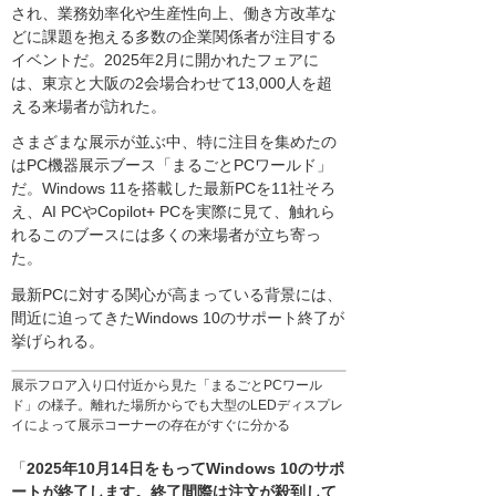
され、業務効率化や生産性向上、働き方改革な
どに課題を抱える多数の企業関係者が注目する
イベントだ。2025年2月に開かれたフェアに
は、東京と大阪の2会場合わせて13,000人を超
える来場者が訪れた。
さまざまな展示が並ぶ中、特に注目を集めたの
はPC機器展示ブース「まるごとPCワールド」
だ。Windows 11を搭載した最新PCを11社そろ
え、AI PCやCopilot+ PCを実際に見て、触れら
れるこのブースには多くの来場者が立ち寄っ
た。
最新PCに対する関心が高まっている背景には、
間近に迫ってきたWindows 10のサポート終了が
挙げられる。
展示フロア入り口付近から見た「まるごとPCワール
ド」の様子。離れた場所からでも大型のLEDディスプレ
イによって展示コーナーの存在がすぐに分かる
「
2025年10月14日をもってWindows 10のサポ
ートが終了します。終了間際は注文が殺到して