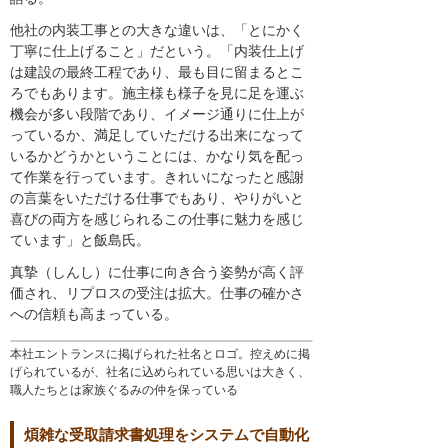
他社の内装工事との大きな違いは、「とにかく
丁寧に仕上げること」だという。「内装仕上げ
は建設の最終工程であり、最も目に留まるとこ
ろでもあります。施主様も様子を見に足を運ぶ
機会が多い段階であり、イメージ通りに仕上が
っているか、満足していただける出来になって
いるかどうかということには、かなり気を配っ
て作業を行っています。きれいになったと感謝
の言葉をいただける仕事でもあり、やりがいと
喜びの両方を感じられるこの仕事に魅力を感じ
ています」と飯島氏。
真摯（しんし）に仕事に向き合う姿勢が高く評
価され、リプロスの受注は拡大。仕事の確かさ
への信頼も高まっている。
本社エントランスに掲げられた社名とロゴ。控えめに掲
げられているが、社名に込められている思いは大きく、
職人たちとは家族ぐるみの仲を保っている
煩雑な受取請求書処理をシステムで自動化