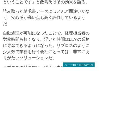
ということです」と飯島氏はその効果を語る。
読み取った請求書データにほとんど間違いがな
く、安心感が高い点も高く評価しているよう
だ。
自動処理が可能になったことで、経理担当者の
労働時間も短くなり、浮いた時間はほかの業務
に専念できるようになった。リプロスのように
少人数で業務を行う会社にとっては、非常にあ
りがたいソリューションだ。
ページID：00252599
リプロスの社員数は、職人と事務スタッフを合
わせて6名。拡大する受注を見据え、これから
も業務の自動化を積極的に推し進めていく方針
だ。
「大塚商会さんには、これからも少ない社員数
でも業務を効率よく回せる有益なソリューショ
ンを提案してもらいたいです」と、飯島氏は期
待を込めて語った。
『受取請求書DXパック by invox』のトップ画面。スキ
ャンで取り込んだ請求書原本とデータ化した請求書を画