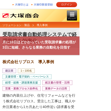
大塚IDとは
大塚ID新規登録
ログイン
メニュー
ソリューション・製品
導入事例
受取請求書自動処理システムで経
理業務を効率化
月に10日ほどかかっていた受取請求書の処理が
3日に短縮、さらなる業務の自動化を目指す
株式会社リプロス 導入事例
建設業
1～100名
文書管理・電子契約・ペーパーレス
経理・総務・調達業務支援
紙文書の管理・活用
営業・業務プロセス効率化
業務データの活用
建物の内装仕上げや、住宅リフォームなどを行
う株式会社リプロス。受注した工事は、職人や
外注業者から1カ月あたり40件近い請求書を受