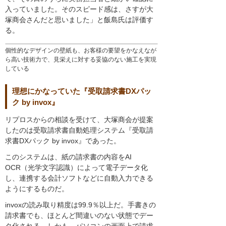
入っていました。そのスピード感は、さすが大
塚商会さんだと思いました」と飯島氏は評価す
る。
個性的なデザインの壁紙も、お客様の要望をかなえなが
ら高い技術力で、見栄えに対する妥協のない施工を実現
している
理想にかなっていた『受取請求書DXパッ
ク by invox』
リプロスからの相談を受けて、大塚商会が提案
したのは受取請求書自動処理システム『受取請
求書DXパック by invox』であった。
このシステムは、紙の請求書の内容をAI
OCR（光学文字認識）によって電子データ化
し、連携する会計ソフトなどに自動入力できる
ようにするものだ。
invoxの読み取り精度は99.9％以上だ。手書きの
請求書でも、ほとんど間違いのない状態でデー