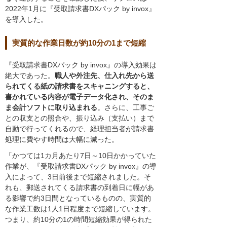
2022年1月に『受取請求書DXパック by invox』
を導入した。
実質的な作業日数が約10分の1まで短縮
『受取請求書DXパック by invox』の導入効果は
絶大であった。
職人や外注先、仕入れ先から送
られてくる紙の請求書をスキャニングすると、
書かれている内容が電子データ化され、そのま
ま会計ソフトに取り込まれる
。さらに、工事ご
との収支との照合や、振り込み（支払い）まで
自動で行ってくれるので、経理担当者が請求書
処理に費やす時間は大幅に減った。
「かつては1カ月あたり7日～10日かかっていた
作業が、『受取請求書DXパック by invox』の導
入によって、3日前後まで短縮されました。そ
れも、郵送されてくる請求書の到着日に幅があ
る影響で約3日間となっているものの、実質的
な作業工数は1人1日程度まで短縮しています。
つまり、約10分の1の時間短縮効果が得られた