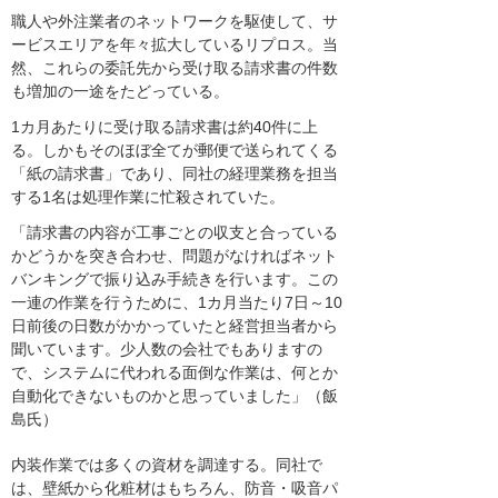
職人や外注業者のネットワークを駆使して、サ
ービスエリアを年々拡大しているリプロス。当
然、これらの委託先から受け取る請求書の件数
も増加の一途をたどっている。
1カ月あたりに受け取る請求書は約40件に上
る。しかもそのほぼ全てが郵便で送られてくる
「紙の請求書」であり、同社の経理業務を担当
する1名は処理作業に忙殺されていた。
「請求書の内容が工事ごとの収支と合っている
かどうかを突き合わせ、問題がなければネット
バンキングで振り込み手続きを行います。この
一連の作業を行うために、1カ月当たり7日～10
日前後の日数がかかっていたと経営担当者から
聞いています。少人数の会社でもありますの
で、システムに代われる面倒な作業は、何とか
自動化できないものかと思っていました」（飯
島氏）
内装作業では多くの資材を調達する。同社で
は、壁紙から化粧材はもちろん、防音・吸音パ