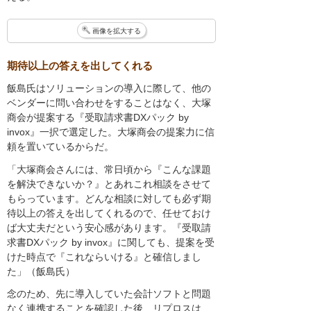
画像を拡大する
期待以上の答えを出してくれる
飯島氏はソリューションの導入に際して、他の
ベンダーに問い合わせをすることはなく、大塚
商会が提案する『受取請求書DXパック by
invox』一択で選定した。大塚商会の提案力に信
頼を置いているからだ。
「大塚商会さんには、常日頃から『こんな課題
を解決できないか？』とあれこれ相談をさせて
もらっています。どんな相談に対しても必ず期
待以上の答えを出してくれるので、任せておけ
ば大丈夫だという安心感があります。『受取請
求書DXパック by invox』に関しても、提案を受
けた時点で『これならいける』と確信しまし
た」（飯島氏）
念のため、先に導入していた会計ソフトと問題
なく連携することを確認した後、リプロスは