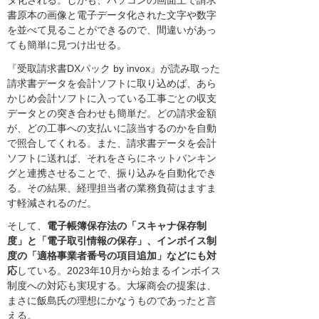
タ化される。しかも、パソコンの画面上で請求
書原本の画像と電子データ化された文字や数字
を並べて見ることができるので、間違いがあっ
ても簡単に見つけ出せる。
『受取請求書DXパック by invox』が読み取った
請求書データを会計ソフトに取り込めば、あら
かじめ会計ソフトに入っている工事ごとの収支
データとの突き合わせも簡単だ。どの請求金額
が、どの工事への支払いに該当するのかを自動
で照合してくれる。また、請求書データを会計
ソフトに送れば、それをさらにネットバンキン
グと連携させることで、振り込みを自動化でき
る。その結果、経理担当者の業務負荷はますま
す軽減されるのだ。
そして、
電子帳簿保存法の「スキャナ保存制
度」と「電子取引情報の保存」、インボイス制
度の「適格事業者番号の項目追加」などにも対
応
している。2023年10月から始まるインボイス
制度への対応も実現する。大塚商会の提案は、
まさに飯島氏の理想にかなうものであったと言
える。