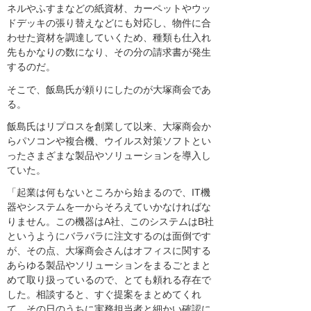
ネルやふすまなどの紙資材、カーペットやウッ
ドデッキの張り替えなどにも対応し、物件に合
わせた資材を調達していくため、種類も仕入れ
先もかなりの数になり、その分の請求書が発生
するのだ。
そこで、飯島氏が頼りにしたのが大塚商会であ
る。
飯島氏はリプロスを創業して以来、大塚商会か
らパソコンや複合機、ウイルス対策ソフトとい
ったさまざまな製品やソリューションを導入し
ていた。
「起業は何もないところから始まるので、IT機
器やシステムを一からそろえていかなければな
りません。この機器はA社、このシステムはB社
というようにバラバラに注文するのは面倒です
が、その点、大塚商会さんはオフィスに関する
あらゆる製品やソリューションをまるごとまと
めて取り扱っているので、とても頼れる存在で
した。相談すると、すぐ提案をまとめてくれ
て、その日のうちに実務担当者と細かい確認に