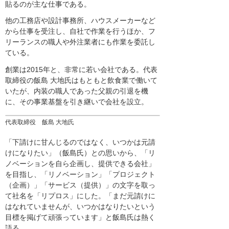
貼るのが主な仕事である。
他の工務店や設計事務所、ハウスメーカーなど
から仕事を受注し、自社で作業を行うほか、フ
リーランスの職人や外注業者にも作業を委託し
ている。
創業は2015年と、非常に若い会社である。代表
取締役の飯島 大地氏はもともと飲食業で働いて
いたが、内装の職人であった父親の引退を機
に、その事業基盤を引き継いで会社を設立。
代表取締役 飯島 大地氏
「下請けに甘んじるのではなく、いつかは元請
けになりたい」（飯島氏）との思いから、「リ
ノベーションを自ら企画し、提供できる会社」
を目指し、「リノベーション」「プロジェクト
（企画）」「サービス（提供）」の文字を取っ
て社名を「リプロス」にした。「まだ元請けに
はなれていませんが、いつかはなりたいという
目標を掲げて頑張っています」と飯島氏は熱く
語る。