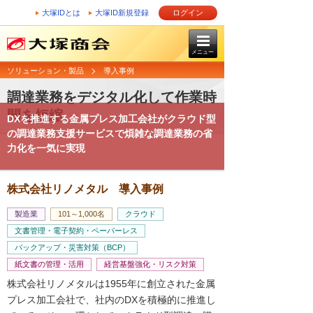
大塚IDとは
大塚ID新規登録
ログイン
メニュー
ソリューション・製品
導入事例
調達業務をデジタル化して作業時
間を短縮
DXを推進する金属プレス加工会社がクラウド型
の調達業務支援サービスで煩雑な調達業務の省
力化を一気に実現
株式会社リノメタル 導入事例
製造業
101～1,000名
クラウド
文書管理・電子契約・ペーパーレス
バックアップ・災害対策（BCP）
紙文書の管理・活用
経営基盤強化・リスク対策
株式会社リノメタルは1955年に創立された金属
プレス加工会社で、社内のDXを積極的に推進し