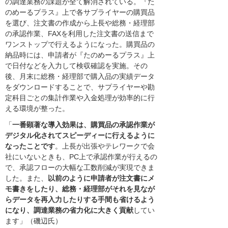
の調達業務の課題が全て解消されている。『た
のめーるプラス』上で各サプライヤーの購買品
を選び、注文書の作成から上長や総務・経理部
の承認作業、FAXを利用した注文書の送信まで
ワンストップで行えるようになった。購買品の
納品時には、申請者が『たのめーるプラス』上
で日付などを入力して検収確認を実施。その
後、月末に総務・経理部で購入品の実績データ
をダウンロードすることで、サプライヤーや勘
定科目ごとの集計作業や入金処理が効率的に行
える環境が整った。
「
一番顕著な導入効果は、購買品の承認作業が
デジタル化されてスピーディーに行えるように
なったことです
。上長が出張やテレワークで会
社にいないときも、PC上で承認作業が行えるの
で、承認フローの大幅な工数削減が実現できま
した。また、
以前のように申請者が注文書にメ
モ書きをしたり、総務・経理部がそれを見なが
らデータを再入力したりする手間も省けるよう
になり、調達業務の省力化に大きく貢献
してい
ます」（磯辺氏）