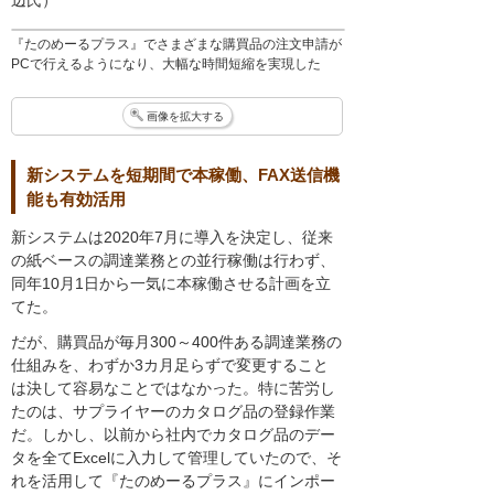
『たのめーるプラス』でさまざまな購買品の注文申請が
PCで行えるようになり、大幅な時間短縮を実現した
画像を拡大する
新システムを短期間で本稼働、FAX送信機
能も有効活用
新システムは2020年7月に導入を決定し、従来
の紙ベースの調達業務との並行稼働は行わず、
同年10月1日から一気に本稼働させる計画を立
てた。
だが、購買品が毎月300～400件ある調達業務の
仕組みを、わずか3カ月足らずで変更すること
は決して容易なことではなかった。特に苦労し
たのは、サプライヤーのカタログ品の登録作業
だ。しかし、以前から社内でカタログ品のデー
タを全てExcelに入力して管理していたので、そ
れを活用して『たのめーるプラス』にインポー