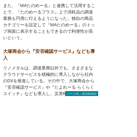
また、『MAたのめーる』と連携して活用するこ
とで、『たのめーるプラス』上で消耗品の調達
業務も円滑に行えるようになった。独自の商品
カテゴリーを設定して『MAたのめーる』のトッ
プ画面に表示することもできるので利便性が高
いという。
大塚商会から『安否確認サービス』なども導
入
リノメタルは、調達業務以外でも、さまざまな
クラウドサービスを積極的に導入しながら社内
のDXを推進している。その中で、大塚商会から
『安否確認サービス』や『たよれーる らくらく
スイッチ』なども導入し、災害時やセキュリテ
ページID：00269402
ィ面の対策を強化している。
『安否確認サービス』は、地震などの災害時や
緊急時に、従業員のスマートフォンなどに一斉
連絡して安否確認などが迅速に行えるクラウド
サービスだ。一方、『たよれーる らくらくスイ
ッチ』は、社内LANの運用環境を大塚商会が丸