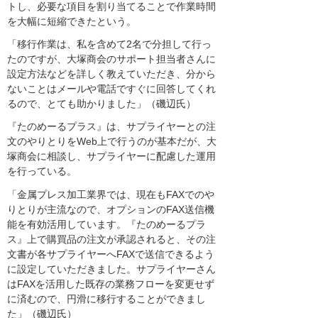
トし、必要な項目を割り当てることで作業時間
を大幅に短縮できたという。
「移行作業は、私を含めて2名で分担して行っ
たのですが、大塚商会のサポート担当者さんに
設定方法などを詳しく教えていただき、分から
ないことはメールや電話ですぐに回答してくれ
るので、とても助かりました」（磯辺氏）
『たのめーるプラス』は、サプライヤーとの注
文のやりとりをWeb上で行うのが基本だが、大
塚商会に相談し、サプライヤーに配慮した運用
を行っている。
「金属プレス加工業界では、現在もFAXでのや
りとりが主流なので、オプションのFAX送信機
能を有効活用しています。『たのめーるプラ
ス』上で購買品の注文が承認されると、その注
文書が各サプライヤーへFAXで送信できるよう
に設定していただきました。サプライヤーさん
はFAXを活用した既存の業務フローを変更せず
に済むので、円滑に移行することができまし
た」（磯辺氏）