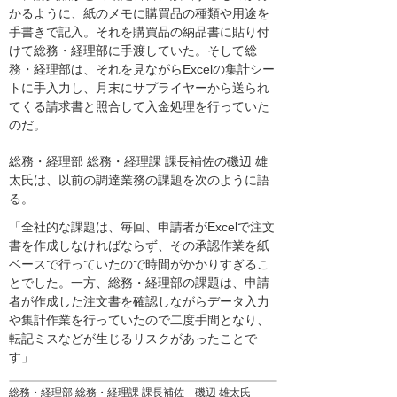
かるように、紙のメモに購買品の種類や用途を
手書きで記入。それを購買品の納品書に貼り付
けて総務・経理部に手渡していた。そして総
務・経理部は、それを見ながらExcelの集計シー
トに手入力し、月末にサプライヤーから送られ
てくる請求書と照合して入金処理を行っていた
のだ。
総務・経理部 総務・経理課 課長補佐の磯辺 雄
太氏は、以前の調達業務の課題を次のように語
る。
「全社的な課題は、毎回、申請者がExcelで注文
書を作成しなければならず、その承認作業を紙
ベースで行っていたので時間がかかりすぎるこ
とでした。一方、総務・経理部の課題は、申請
者が作成した注文書を確認しながらデータ入力
や集計作業を行っていたので二度手間となり、
転記ミスなどが生じるリスクがあったことで
す」
総務・経理部 総務・経理課 課長補佐 磯辺 雄太氏