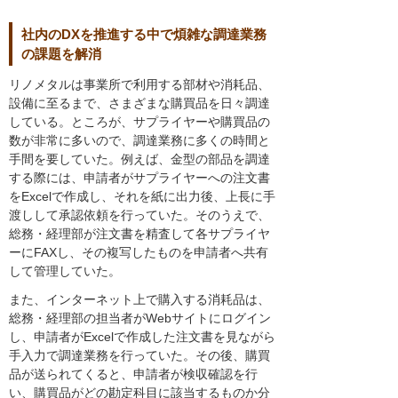
社内のDXを推進する中で煩雑な調達業務
の課題を解消
リノメタルは事業所で利用する部材や消耗品、
設備に至るまで、さまざまな購買品を日々調達
している。ところが、サプライヤーや購買品の
数が非常に多いので、調達業務に多くの時間と
手間を要していた。例えば、金型の部品を調達
する際には、申請者がサプライヤーへの注文書
をExcelで作成し、それを紙に出力後、上長に手
渡しして承認依頼を行っていた。そのうえで、
総務・経理部が注文書を精査して各サプライヤ
ーにFAXし、その複写したものを申請者へ共有
して管理していた。
また、インターネット上で購入する消耗品は、
総務・経理部の担当者がWebサイトにログイン
し、申請者がExcelで作成した注文書を見ながら
手入力で調達業務を行っていた。その後、購買
品が送られてくると、申請者が検収確認を行
い、購買品がどの勘定科目に該当するものか分