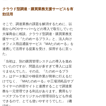
クラウド型調達・購買業務支援サービスを有
効活用
そこで、調達業務の課題を解消するために、以
前からPCやサーバーなどの導入で取引していた
大塚商会に相談。クラウド型調達・購買業務支
援サービス『たのめーるプラス』と、法人向け
オフィス用品通販サービス『MAたのめーる』を
連携して活用する提案を受け、採用するに至っ
た。
「当初は、別の購買管理システムの導入を進め
ていたのですが、問題点が多すぎて導入には至
りませんでした。その点、『たのめーるプラ
ス』はデータ集計や検収作業が簡単に行えるだ
けでなく、『MAたのめーる』や工場消耗品サプ
ライヤーの外部サイトと連携することで調達業
務を一元管理できる利点があります。費用もリ
ーズナブルでオリジナルの管理項目なども作成
できるので、とても使いやすそうでした」（磯
辺氏）