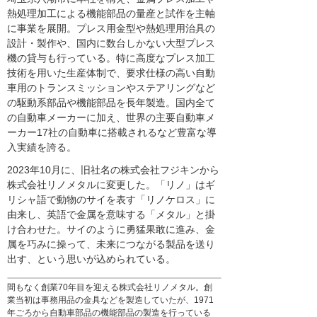
熱処理加工による機能部品の量産と試作を主軸
に事業を展開。プレス用金型や熱処理用治具の
設計・製作や、国内に数台しかない大型プレス
機の貸与も行っている。特に高度なプレス加工
技術を用いた生産体制で、要求仕様の高い自動
車用のトランスミッションやステアリングなど
の駆動系部品や機能部品を長年製造。国内全て
の自動車メーカーに加え、世界の主要自動車メ
ーカー17社の自動車に搭載されるなど豊富な導
入実績を誇る。
2023年10月に、旧社名の株式会社フジキンから
株式会社リノメタルに変更した。「リノ」はギ
リシャ語で動物のサイを表す「リノケロス」に
由来し、英語で金属を意味する「メタル」と掛
け合わせた。サイのように勇猛果敢に進み、金
属を巧みに操って、未来につながる製品を送り
出す、という思いが込められている。
間もなく創業70年目を迎える株式会社リノメタル。創
業当初は事務用品の金具などを製造していたが、1971
年ごろから自動車部品の機能部品の製造を行っている