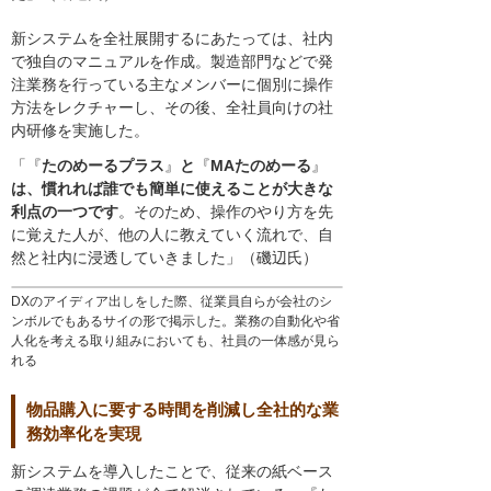
新システムを全社展開するにあたっては、社内
で独自のマニュアルを作成。製造部門などで発
注業務を行っている主なメンバーに個別に操作
方法をレクチャーし、その後、全社員向けの社
内研修を実施した。
「『
たのめーるプラス
』
と
『
MAたのめーる
』
は、慣れれば誰でも簡単に使えることが大きな
利点の一つです
。そのため、操作のやり方を先
に覚えた人が、他の人に教えていく流れで、自
然と社内に浸透していきました」（磯辺氏）
DXのアイディア出しをした際、従業員自らが会社のシ
ンボルでもあるサイの形で掲示した。業務の自動化や省
人化を考える取り組みにおいても、社員の一体感が見ら
れる
物品購入に要する時間を削減し全社的な業
務効率化を実現
新システムを導入したことで、従来の紙ベース