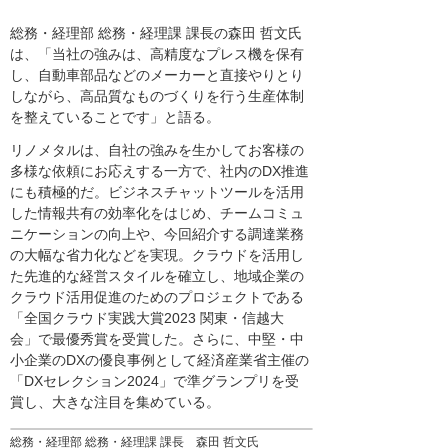
総務・経理部 総務・経理課 課長の森田 哲文氏
は、「当社の強みは、高精度なプレス機を保有
し、自動車部品などのメーカーと直接やりとり
しながら、高品質なものづくりを行う生産体制
を整えていることです」と語る。
リノメタルは、自社の強みを生かしてお客様の
多様な依頼にお応えする一方で、社内のDX推進
にも積極的だ。ビジネスチャットツールを活用
した情報共有の効率化をはじめ、チームコミュ
ニケーションの向上や、今回紹介する調達業務
の大幅な省力化などを実現。クラウドを活用し
た先進的な経営スタイルを確立し、地域企業の
クラウド活用促進のためのプロジェクトである
「全国クラウド実践大賞2023 関東・信越大
会」で最優秀賞を受賞した。さらに、中堅・中
小企業のDXの優良事例として経済産業省主催の
「DXセレクション2024」で準グランプリを受
賞し、大きな注目を集めている。
総務・経理部 総務・経理課 課長 森田 哲文氏