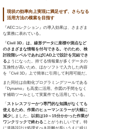
現状の効率向上実現に満足せず、さらなる
活用方法の模索を目指す
『AECコレクション』の導入効果は、さまざま
な業務に表れている。
『
Civil 3D
』
は、線形データに座標や測点など
のさまざまな情報を付与できる。そのため、検
討段階レベルであればCAD上で設計を完結でき
る
ようになった。持てる情報量が多くデータの
互換性が高いため、ほかソフトで入力した内容
を『Civil 3D』上で簡単に引用して利用可能だ。
また同社は自動化プログラミングツールである
『Dynamo』も高度に活用。作図の手間をなく
す補助ツールとして実案件でも活用している。
「
ストレスフリーかつ専門的な知識がなくても
使えるため、作業のヒューマンエラーが大幅に
減少
しました。
以前は10～15分かかった作業が
ワンクリックで終わる
ことがうれしいです。特
に道路設計は処理すべき距離が長いうえに繰り