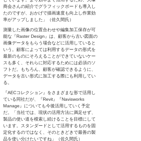
商会さんの紹介でグラフィックボードも導入し
たのですが、おかげで描画速度も向上し作業効
率がアップしました」（佐久間氏）
測量した画像の位置合わせや編集加工保存が可
能な『Raster Design』は、顧客から古い図面の
画像データをもらう場合などに活用していると
いう。顧客によっては利用するデータの形式を
最新のものにそろえることができていないケー
スも多く、それらに対応するためには必須のソ
フトだ。もちろん、顧客が確認できるように、
データを古い形式に加工する際にも利用してい
る。
『AECコレクション』をさまざまな形で活用し
ている同社だが、『Revit』『Navisworks
Manage』についても今後活用していく予定
だ。「当社では、現状の活用方法に満足せず、
製品の使い道を模索し続けることを目標にして
います。スタンダードとして活用するものを固
定化するのではなく、そのときどきで最善の製
品を使い分けたいですね」（佐久間氏）