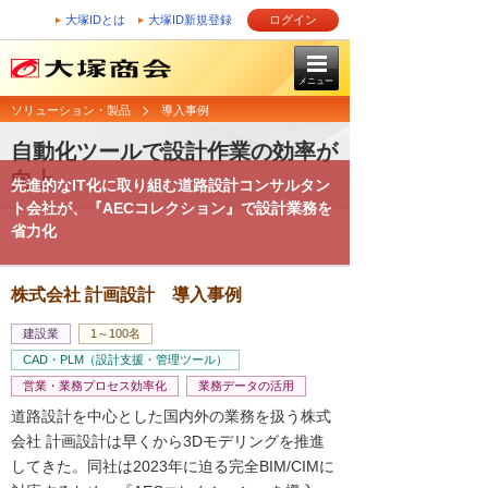
大塚IDとは
大塚ID新規登録
ログイン
メニュー
ソリューション・製品
導入事例
自動化ツールで設計作業の効率が
向上
先進的なIT化に取り組む道路設計コンサルタン
ト会社が、『AECコレクション』で設計業務を
省力化
株式会社 計画設計 導入事例
建設業
1～100名
CAD・PLM（設計支援・管理ツール）
営業・業務プロセス効率化
業務データの活用
道路設計を中心とした国内外の業務を扱う株式
会社 計画設計は早くから3Dモデリングを推進
してきた。同社は2023年に迫る完全BIM/CIMに