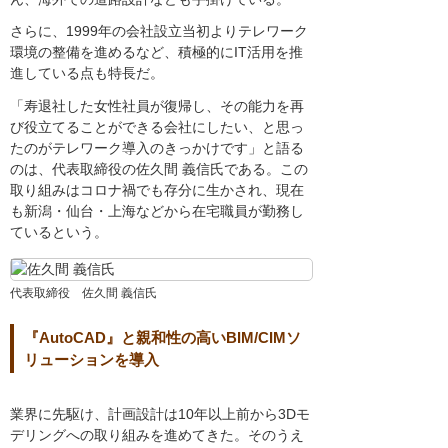
さらに、1999年の会社設立当初よりテレワーク
環境の整備を進めるなど、積極的にIT活用を推
進している点も特長だ。
「寿退社した女性社員が復帰し、その能力を再
び役立てることができる会社にしたい、と思っ
たのがテレワーク導入のきっかけです」と語る
のは、代表取締役の佐久間 義信氏である。この
取り組みはコロナ禍でも存分に生かされ、現在
も新潟・仙台・上海などから在宅職員が勤務し
ているという。
代表取締役 佐久間 義信氏
『AutoCAD』と親和性の高いBIM/CIMソ
リューションを導入
業界に先駆け、計画設計は10年以上前から3Dモ
デリングへの取り組みを進めてきた。そのうえ