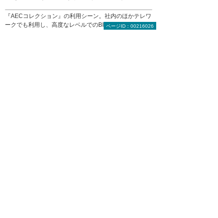
『AECコレクション』の利用シーン。社内のほかテレワ
ークでも利用し、高度なレベルでのBIM/CIM活用を進め
ページID：00216026
ている
大塚商会担当者からのコメント
「お客様の培われた技術を最大限に生かす
製品を提案します」
株式会社 計画設計様からは、以前より培われた
技術を生かせる製品の提案をご要望いただきま
した。今後も多様なツールを提案し、違和感な
く業務効率を向上できるよう貢献させていただ
きます。
この事例を印刷、保存しますか？（無料）＊
内容は同じです