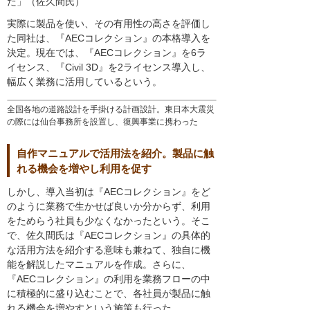
た」（佐久間氏）
実際に製品を使い、その有用性の高さを評価し
た同社は、『AECコレクション』の本格導入を
決定。現在では、『AECコレクション』を6ラ
イセンス、『Civil 3D』を2ライセンス導入し、
幅広く業務に活用しているという。
全国各地の道路設計を手掛ける計画設計。東日本大震災
の際には仙台事務所を設置し、復興事業に携わった
自作マニュアルで活用法を紹介。製品に触
れる機会を増やし利用を促す
しかし、導入当初は『AECコレクション』をど
のように業務で生かせば良いか分からず、利用
をためらう社員も少なくなかったという。そこ
で、佐久間氏は『AECコレクション』の具体的
な活用方法を紹介する意味も兼ねて、独自に機
能を解説したマニュアルを作成。さらに、
『AECコレクション』の利用を業務フローの中
に積極的に盛り込むことで、各社員が製品に触
れる機会を増やすという施策も行った。