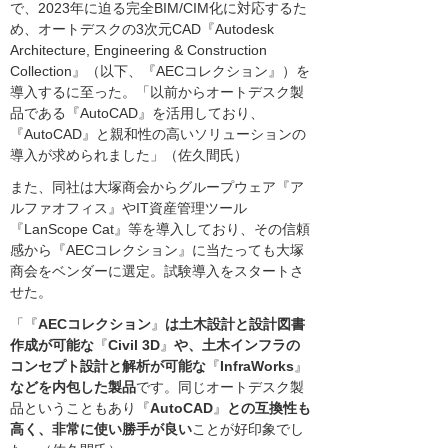
で、2023年に迫る完全BIM/CIM化に対応するた
め、オートデスクの3次元CAD『Autodesk
Architecture, Engineering & Construction
Collection』（以下、『AECコレクション』）を
導入するに至った。「以前からオートデスク製
品である『AutoCAD』を活用しており、
『AutoCAD』と親和性の高いソリューションの
導入が求められました」（佐久間氏）
また、同社は大塚商会からグループウェア『ア
ルファオフィス』やIT資産管理ツール
『LanScope Cat』等を導入しており、その信頼
感から『AECコレクション』に当たっても大塚
商会をベンダーに選定。試験導入をスタートさ
せた。
「『
AECコレクション
』
は土木設計と設計図書
作成が可能な
『
Civil 3D
』
や、土木インフラの
コンセプト設計と解析が可能な
『
InfraWorks
』
などを内包した製品
です。同じオートデスク製
品ということもあり『
AutoCAD
』
との互換性も
高く、非常に使い勝手が良い
ことが好印象でし