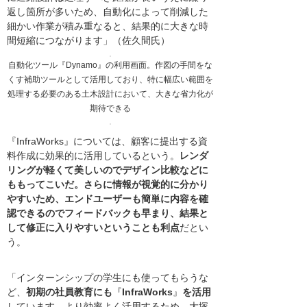
返し箇所が多いため、自動化によって削減した
細かい作業が積み重なると、結果的に大きな時
間短縮につながります」（佐久間氏）
自動化ツール『Dynamo』の利用画面。作図の手間をな
くす補助ツールとして活用しており、特に幅広い範囲を
処理する必要のある土木設計において、大きな省力化が
期待できる
『InfraWorks』については、顧客に提出する資
料作成に効果的に活用しているという。
レンダ
リングが軽くて美しいのでデザイン比較などに
ももってこいだ。さらに情報が視覚的に分かり
やすいため、エンドユーザーも簡単に内容を確
認できるのでフィードバックも早まり、結果と
して修正に入りやすいということも利点
だとい
う。
「インターンシップの学生にも使ってもらうな
ど、
初期の社員教育にも
『
InfraWorks
』
を活用
しています。より効率よく活用するため、大塚