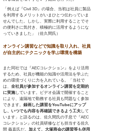
「例えば『Civil 3D』の場合、当初は社員に製品
を利用するメリットがいまひとつ伝わっていま
せんでした。しかし、実際に利用することでそ
の便利さに気付き、積極的に活用するようにな
っていきました」（佐久間氏）
オンライン講習などで知識を取り入れ、社員
が自主的にテクニックを学ぶ環境を構築
また同社では『AECコレクション』をより活用
するため、社員が機能の知識や活用法を学ぶた
めの環境づくりに力を入れている。「当社で
は、
全社員が参加するオンライン講習を定期的
に実施
しています。ビデオ会議で開催すること
により、遠隔地で勤務する社員も問題なく参加
できます。
録画した講習をYouTubeにアップ
し、いつでも内容を再確認できるよう工夫
して
います」と語るのは、佐久間氏の子息で『AEC
コレクション』の社員研修なども担当する佐久
間 義直氏だ。
加えて、大塚商会の講習等も併用