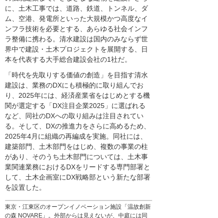
に、土木工事では、道路、鉄道、トンネル、ダ
ム、空港、発電所といった大規模かつ高度なイ
ンフラ技術を必要とする、あらゆる社会インフ
ラ整備に携わる。清水建設は国内のみならず世
界中で建設・土木プロジェクトを展開する、日
本を代表する大手総合建設会社の1社だ。
「時代を先取りする価値の創造」を目指す清水
建設は、業務のDXにも積極的に取り組んでお
り、2025年には、経済産業省をはじめとする機
関が選定する「DX注目企業2025」に選ばれる
など、同社のDXへの取り組みは注目されてい
る。そして、DXの推進力をさらに高めるため、
2025年4月に組織の再編成を実施。同社には、
建築部門、土木部門をはじめ、複数の事業の柱
があり、そのうち土木部門については、土木事
業関連業務におけるDXをリードする専門部署と
して、土木企画室にDX戦略部という新たな部署
を設置した。
東京・江東区のオープンイノベーション施設「温故創新
の森 NOVARE」。外部からは見えないが、中庭には同