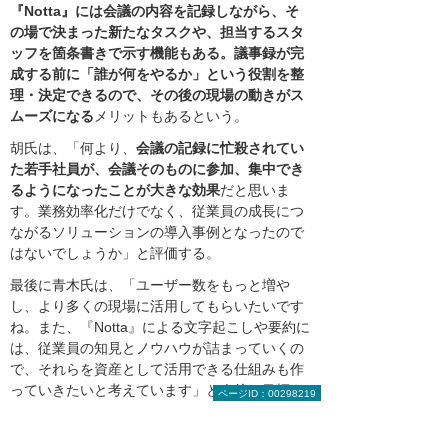
『Notta』には会議の内容を記録しながら、そ
の場で決まった新たなタスクや、担当するスタ
ッフを箇条書きで示す機能もある。議事録が完
成する前に「誰が何をやるか」という役割を整
理・決定できるので、その後の現場の動きがス
ムーズになる
メリットもあるという。
胡氏は、「何より、
会議の記録に忙殺されてい
た若手社員が、会議そのものに参加、集中でき
るようになったことが大きな効果
だと思いま
す。業務効率化だけでなく、従業員の成長につ
ながるソリューションの導入事例となったので
はないでしょうか」と評価する。
最後に青木氏は、「ユーザー数をもっと増や
し、より多くの現場に活用してもらいたいです
ね。また、『Notta』による文字起こしや要約に
は、従業員の知見とノウハウが詰まっていくの
で、それらを資産として活用できる仕組みも作
っていきたいと考えています」と今後の目標を
ページID：00298219
語った。貴重なナレッジ活用の可能性が高ま
り、清水建設のDXはますます前進しそうだ。