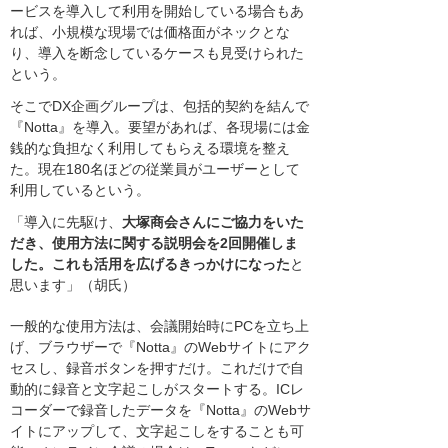
ービスを導入して利用を開始している場合もあ
れば、小規模な現場では価格面がネックとな
り、導入を断念しているケースも見受けられた
という。
そこでDX企画グループは、包括的契約を結んで
『Notta』を導入。要望があれば、各現場には金
銭的な負担なく利用してもらえる環境を整え
た。現在180名ほどの従業員がユーザーとして
利用しているという。
「導入に先駆け、
大塚商会さんにご協力をいた
だき、使用方法に関する説明会を2回開催しま
した。これも活用を広げるきっかけになった
と
思います」（胡氏）
一般的な使用方法は、会議開始時にPCを立ち上
げ、ブラウザーで『Notta』のWebサイトにアク
セスし、録音ボタンを押すだけ。これだけで自
動的に録音と文字起こしがスタートする。ICレ
コーダーで録音したデータを『Notta』のWebサ
イトにアップして、文字起こしをすることも可