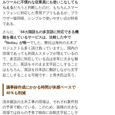
ルツールに不慣れな従業員にも使いこなしても
らえる
だろうと判断したのだ。もちろんスマー
トフォンに対応した専用アプリもあるが、ブラ
ウザー版同様、シンプルで使いやすい点が特長
である。
さらに、「
58カ国語もの多言語に対応できる機
能を備えているサービスは、比較した中で
『Notta』が唯一
でした。弊社は海外の土木プ
ロジェクトも多く請け負っていますし、国内の
現場であっても外国人スタッフが増えているの
で、多言語に対応している点は非常に大きな魅
力でした。英語をそのまま文字起こしすること
はもちろん、英語を日本語に翻訳しながら文字
起こしすることも可能です」と青木氏は言う。
議事録作成にかかる時間が体感ベースで
40％も削減
清水建設の土木工事の現場は、それぞれ案件別
の予算で動いている。このため、規模の大きな
現場では自らの予算で独自に自動文字起こしサ