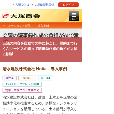
大塚IDとは
大塚ID新規登録
ログイン
メニュー
ソリューション・製品
導入事例
会議の議事録作成の負担がAIで激
減
会議の内容を自動で文字に起こし、要約まで行
うAIサービスの導入で議事録作成の負担が大幅
に削減
清水建設株式会社 Notta 導入事例
建設業
1,001名～
AI・IoT
モバイル・タブレット活用
営業・業務プロセス効率化
清水建設株式会社は、建設・土木工事現場の業
務効率化を推進するため、多様なデジタルソリ
ューションを活用している。土木部門が導入し