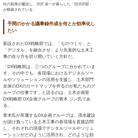
社の前身が建設し、渋沢 栄一が暮らした「旧渋沢邸」
が移築されている
手間のかかる議事録作成を何とか効率化し
たい
新設されたDX戦略部では、「ものづくり」と
「デジタル」を融合させ、より先進的な土木工
事の在り方を切り開いていく方針だ。
「DX戦略部は、三つのグループに分かれていま
す。その中でも、各現場におけるデジタルツー
ルやソリューションの活用を支援し、土木部門
全体のDXのロードマップを作るのが私たちのグ
ループの仕事です」と語るのは、土木企画室
DX戦略部 DX企画グループの青木 ジン氏であ
る。
青木氏が所属するDX企画グループは、清水建設
が請け負っている土木工事の各現場を直接訪問
し、それぞれの現場でデジタルツールやソリュ
ーションがどのように活用され、どのような効