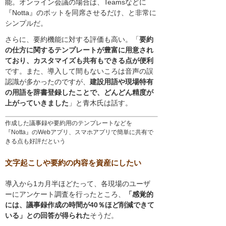
能。オンライン会議の場合は、Teamsなどに
『Notta』のボットを同席させるだけ、と非常に
シンプルだ。
さらに、要約機能に対する評価も高い。「
要約
の仕方に関するテンプレートが豊富に用意され
ており、カスタマイズも共有もできる点が便利
です。また、導入して間もないころは音声の誤
認識が多かったのですが、
建設用語や現場特有
の用語を辞書登録したことで、どんどん精度が
上がっていきました
」と青木氏は話す。
作成した議事録や要約用のテンプレートなどを
『Notta』のWebアプリ、スマホアプリで簡単に共有で
きる点も好評だという
文字起こしや要約の内容を資産にしたい
導入から1カ月半ほどたって、各現場のユーザ
ーにアンケート調査を行ったところ、
「感覚的
には、議事録作成の時間が40％ほど削減できて
いる」との回答が得られた
そうだ。