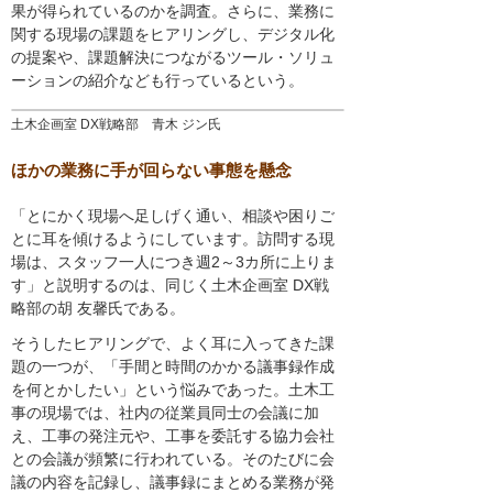
果が得られているのかを調査。さらに、業務に
関する現場の課題をヒアリングし、デジタル化
の提案や、課題解決につながるツール・ソリュ
ーションの紹介なども行っているという。
土木企画室 DX戦略部 青木 ジン氏
ほかの業務に手が回らない事態を懸念
「とにかく現場へ足しげく通い、相談や困りご
とに耳を傾けるようにしています。訪問する現
場は、スタッフ一人につき週2～3カ所に上りま
す」と説明するのは、同じく土木企画室 DX戦
略部の胡 友馨氏である。
そうしたヒアリングで、よく耳に入ってきた課
題の一つが、「手間と時間のかかる議事録作成
を何とかしたい」という悩みであった。土木工
事の現場では、社内の従業員同士の会議に加
え、工事の発注元や、工事を委託する協力会社
との会議が頻繁に行われている。そのたびに会
議の内容を記録し、議事録にまとめる業務が発