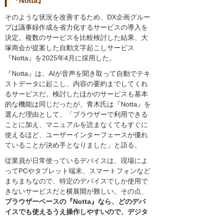
『Notta』
そのような状況を改善するため、DX企画グルー
プは議事録作成を省力化するサービスの導入を
決定。複数のサービスを比較検討した結果、大
塚商会が提案した自動文字起こしサービス
『Notta』を2025年4月に採用した。
『Notta』は、AIが音声を聞き取って自動でテキ
ストデータに起こし、内容の要約までしてくれ
るサービスだ。検討したほかのサービスも基本
的な機能は同じだったが、青木氏は『Notta』を
選んだ理由として、「ブラウザーで利用できる
ことに加え、マニュアルを読まなくてもすぐに
使えるほど、ユーザーインターフェースが優れ
ていることが決め手となりました」と語る。
従業員が日常使っているデバイスは、現場によ
ってPCやタブレット端末、スマートフォンなど
まちまちなので、特定のデバイスでしか使用で
きないサービスだと横展開が難しい。その点、
ブラウザーベースの『Notta』なら、どのデバ
イスでも使えるうえ操作しやすいので、デジタ