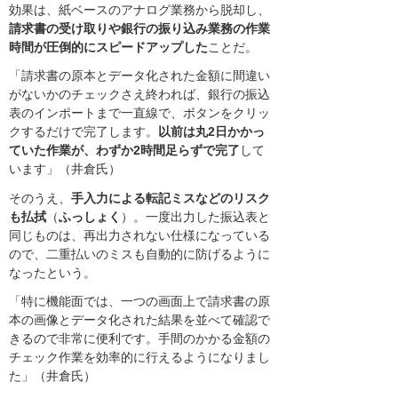
効果は、紙ベースのアナログ業務から脱却し、
請求書の受け取りや銀行の振り込み業務の作業
時間が圧倒的にスピードアップした
ことだ。
「請求書の原本とデータ化された金額に間違い
がないかのチェックさえ終われば、銀行の振込
表のインポートまで一直線で、ボタンをクリッ
クするだけで完了します。
以前は丸2日かかっ
ていた作業が、わずか2時間足らずで完了
して
います」（井倉氏）
そのうえ、
手入力による転記ミスなどのリスク
も払拭
（
ふっしょく
）。一度出力した振込表と
同じものは、再出力されない仕様になっている
ので、二重払いのミスも自動的に防げるように
なったという。
「特に機能面では、一つの画面上で請求書の原
本の画像とデータ化された結果を並べて確認で
きるので非常に便利です。手間のかかる金額の
チェック作業を効率的に行えるようになりまし
た」（井倉氏）