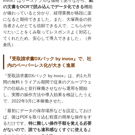
invox』はリーズナブルな価格でありながら、
紙
の文書をOCRで読み込んでデータ化できる
機能
が備わっていると分かり、経理業務が格段に楽
になると期待できました。また、大塚商会の担
当者さんがとても信頼できる人で、こちらがや
りたいことをくみ取ってレスポンスよく対応し
てくれたため、安心して導入できました」（井
倉氏）
『受取請求書DXパック by invox』で、社
内のペーパーレス化が大きく進展
『受取請求書DXパック by invox』は、約1カ月
間の無料トライアル期間で従来のグループウェ
アの仕組みと並行稼働させながら運用を開始
し、実際の操作方法や導入効果を検証したうえ
で、2022年3月に本稼働させた。
「最初にデータの保存場所などを設定しておけ
ば、後はPDFを取り込む程度の簡単な操作をす
るだけです。
特に難しい操作手順を覚える必要
がないので、誰でも違和感なくすぐに使える
よ