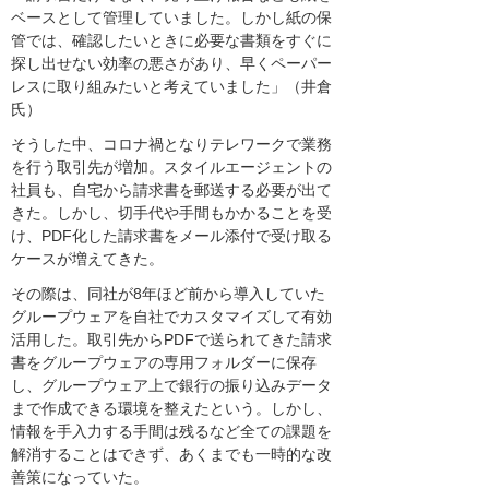
ベースとして管理していました。しかし紙の保
管では、確認したいときに必要な書類をすぐに
探し出せない効率の悪さがあり、早くペーパー
レスに取り組みたいと考えていました」（井倉
氏）
そうした中、コロナ禍となりテレワークで業務
を行う取引先が増加。スタイルエージェントの
社員も、自宅から請求書を郵送する必要が出て
きた。しかし、切手代や手間もかかることを受
け、PDF化した請求書をメール添付で受け取る
ケースが増えてきた。
その際は、同社が8年ほど前から導入していた
グループウェアを自社でカスタマイズして有効
活用した。取引先からPDFで送られてきた請求
書をグループウェアの専用フォルダーに保存
し、グループウェア上で銀行の振り込みデータ
まで作成できる環境を整えたという。しかし、
情報を手入力する手間は残るなど全ての課題を
解消することはできず、あくまでも一時的な改
善策になっていた。