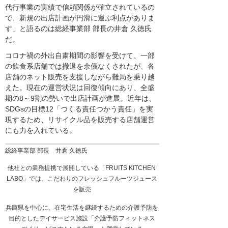
代行事業の実績で信頼関係が確立されているの
で、新規の出店計画が円滑に運ぶ利点がありま
す」と語るのは総経事業部 部長の井倉 久徳氏
だ。
コロナ禍の外出自粛期間の影響を受けて、一部
の飲食系店舗では撤退を余儀なくされたが、各
店舗のネット販売を支援しながら難局を乗り越
えた。現在の運営状況は回復傾向にあり、全盛
期の8～9割の勢いで出店計画が進展。近年は、
SDGsの目標12「つくる責任つかう責任」を実
現するため、リサイクル品を販売する店舗運営
にも力を入れている。
総経事業部 部長 井倉 久徳氏
他社との業務提携で展開している「FRUITS KITCHEN
LABO」では、こだわりのフレッシュフルーツジュース
を販売
兵庫県を中心に、在宅生活を継続するための介護予防を
目的としたデイサービス施設「介護予防フィットネス