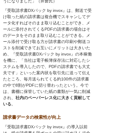
うになりました」（井倉氏）
『受取請求書DXパック by invox』は、郵送で受
け取った紙の請求書は複合機でスキャンしてデ
ータ化すればそのまま取り込むことができ、メ
ールに添付されてくるPDFの請求書の場合はそ
のデータをそのまま取り込むことができる。メ
ール添付で受け取る方が請求書の印刷や郵送コ
ストを削減できてお互いにメリットは大きいた
め、『受取請求書DXパック by invox』の本稼働
を機に、「当社は電子帳簿保存法に対応したシ
ステムを導入したので、PDFの請求書でも大丈
夫です」といった案内状を取引先に送って伝え
たところ、毎月送られてくる約100件の請求書
の中で8割がPDFに切り替わったという。今で
は、書棚に保管していた紙の書類が一気に削減
され、
社内のペーパーレス化に大きく貢献して
いる
。
請求書データの検索性が向上
『受取請求書DXパック by invox』の導入以前