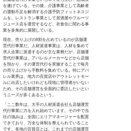
を遂げている。その後、介護事業として高齢者
の運動不足を解消する介護予防フィットネスジ
ムを、レストラン事業として居酒屋やフルーツ
ジュース店を運営するなど、衣食住に関わる事
業を多角的に展開している。
現在、売り上げの8割を占めているのが店舗運
営代行事業だ。人材派遣事業は、人材を集めて
求人企業に派遣するのが主な業務だが、店舗運
営代行事業は、アパレルメーカーなどから店舗
を預かり、その運営代行を実施することで毎月
の売り上げから手数料を集めている。特にアパ
レル業界は、地方の百貨店やアウトレットモー
ルに出店したいけれども現地に管理者がいない
ため、その店舗運営を全面的に委託したいとい
うニーズが多くあるという。
「ここ数年は、大手の人材派遣会社も店舗運営
代行事業に力を入れ始めています。その中で当
社の強みは、全国にエリアマネージャーを配置
できており、万全な体制を整えられていること
です。各地の百貨店とは、これまでの店舗運営