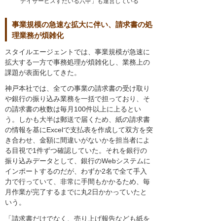
デイサービスすたいる六甲」も運営している
事業規模の急速な拡大に伴い、請求書の処
理業務が煩雑化
スタイルエージェントでは、事業規模が急速に
拡大する一方で事務処理が煩雑化し、業務上の
課題が表面化してきた。
神戸本社では、全ての事業の請求書の受け取り
や銀行の振り込み業務を一括で担っており、そ
の請求書の枚数は毎月100件以上に上るとい
う。しかも大半は郵送で届くため、紙の請求書
の情報を基にExcelで支払表を作成して双方を突
き合わせ、金額に間違いがないかを担当者によ
る目視で1件ずつ確認していた。それを銀行の
振り込みデータとして、銀行のWebシステムに
インポートするのだが、わずか2名で全て手入
力で行っていて、非常に手間もかかるため、毎
月作業が完了するまでに丸2日かかっていたと
いう。
「請求書だけでなく、売り上げ報告なども紙を