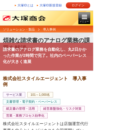
大塚IDとは
大塚ID新規登録
ログイン
メニュー
ソリューション・製品
導入事例
煩雑な請求書のアナログ業務の課
題を解消
請求書のアナログ業務を自動化し、丸2日かか
った作業が2時間で完了。社内のペーパーレス
化が大きく進展
株式会社スタイルエージェント 導入事
例
サービス業
101～1,000名
文書管理・電子契約・ペーパーレス
紙文書の管理・活用
経営基盤強化・リスク対策
営業・業務プロセス効率化
株式会社スタイルエージェントは店舗運営代行