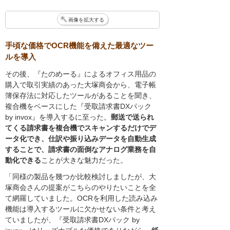
画像を拡大する
手頃な価格でOCR機能を備えた最適なツー
ルを導入
その後、『たのめーる』によるオフィス用品の
購入で取引実績のあった大塚商会から、電子帳
簿保存法に対応したツールがあることを聞き、
複合機をベースにした『受取請求書DXパック
by invox』を導入するに至った。
郵送で送られ
てくる請求書を複合機でスキャンするだけでデ
ータ化でき、仕訳や振り込みデータを自動生成
することで、請求書の面倒なアナログ業務を自
動化できる
ことが大きな魅力だった。
「同様の製品を幾つか比較検討しましたが、大
塚商会さんの提案がこちらのやりたいことを全
て網羅していました。OCRを利用した読み込み
機能は導入するツールに欠かせない条件と考え
ていましたが、『受取請求書DXパック by