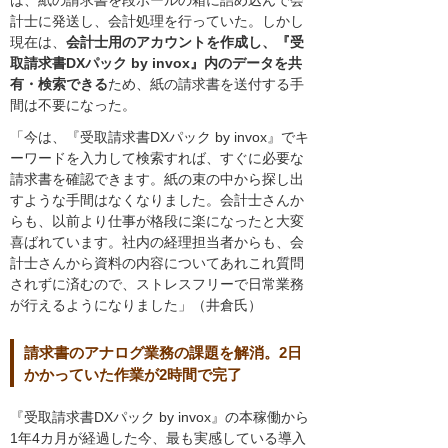
は、紙の請求書を段ボールの箱に詰め込んで会
計士に発送し、会計処理を行っていた。しかし
現在は、
会計士用のアカウントを作成し、『受
取請求書DXパック by invox』内のデータを共
有・検索できる
ため、紙の請求書を送付する手
間は不要になった。
「今は、『受取請求書DXパック by invox』でキ
ーワードを入力して検索すれば、すぐに必要な
請求書を確認できます。紙の束の中から探し出
すような手間はなくなりました。会計士さんか
らも、以前より仕事が格段に楽になったと大変
喜ばれています。社内の経理担当者からも、会
計士さんから資料の内容についてあれこれ質問
されずに済むので、ストレスフリーで日常業務
が行えるようになりました」（井倉氏）
請求書のアナログ業務の課題を解消。2日
かかっていた作業が2時間で完了
『受取請求書DXパック by invox』の本稼働から
1年4カ月が経過した今、最も実感している導入