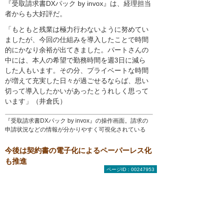
『受取請求書DXパック by invox』は、経理担当
者からも大好評だ。
「もともと残業は極力行わないように努めてい
ましたが、今回の仕組みを導入したことで時間
的にかなり余裕が出てきました。パートさんの
中には、本人の希望で勤務時間を週3日に減ら
した人もいます。その分、プライベートな時間
が増えて充実した日々が過ごせるならば、思い
切って導入したかいがあったとうれしく思って
います」（井倉氏）
『受取請求書DXパック by invox』の操作画面。請求の
申請状況などの情報が分かりやすく可視化されている
今後は契約書の電子化によるペーパーレス化
も推進
ページID：00247953
現在同社は、『Adobe Acrobat Sign』を用いた
電子契約サービスの導入も検討している。導入
が完了すれば、総務の業務におけるペーパーレ
ス化も大きく進展することが見込まれている。