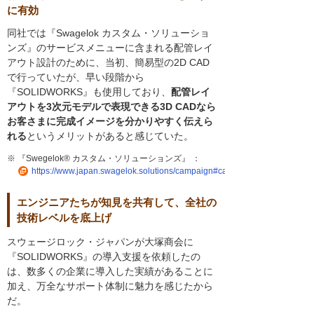
に有効
同社では『Swagelok カスタム・ソリューショ
ンズ』のサービスメニューに含まれる配管レイ
アウト設計のために、当初、簡易型の2D CAD
で行っていたが、早い段階から
『SOLIDWORKS』も使用しており、
配管レイ
アウトを3次元モデルで表現できる3D CADなら
お客さまに完成イメージを分かりやすく伝えら
れる
というメリットがあると感じていた。
※ 『Swegelok® カスタム・ソリューションズ』 ：
https://www.japan.swagelok.solutions/campaign#campaign_custom_solut
エンジニアたちが知見を共有して、全社の
技術レベルを底上げ
スウェージロック・ジャパンが大塚商会に
『SOLIDWORKS』の導入支援を依頼したの
は、数多くの企業に導入した実績があることに
加え、万全なサポート体制に魅力を感じたから
だ。