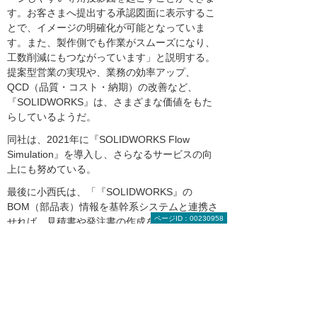
す。お客さまへ提出する承認図面に表示するこ
とで、イメージの明確化が可能となっていま
す。また、製作側でも作業がスムーズになり、
工数削減にもつながっています」と説明する。
提案型営業の実現や、業務の効率アップ、
QCD（品質・コスト・納期）の改善など、
『SOLIDWORKS』は、さまざまな価値をもた
らしているようだ。
同社は、2021年に『SOLIDWORKS Flow
Simulation』を導入し、さらなるサービスの向
上にも努めている。
最後に小西氏は、「『SOLIDWORKS』の
BOM（部品表）情報を基幹系システムと連携さ
ページID：00230958
せれば、見積書や発注書の作成を自動化できる
のではないかと考えています。大塚商会さんに
は今後、その実現に向けてご協力いただきた
い」と期待を寄せた。