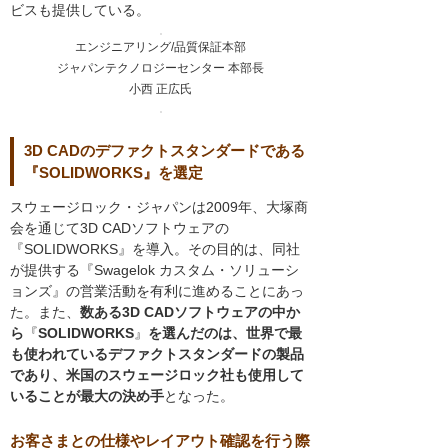
ビスも提供している。
エンジニアリング/品質保証本部
ジャパンテクノロジーセンター 本部長
小西 正広氏
3D CADのデファクトスタンダードである
『SOLIDWORKS』を選定
スウェージロック・ジャパンは2009年、大塚商
会を通じて3D CADソフトウェアの
『SOLIDWORKS』を導入。その目的は、同社
が提供する『Swagelok カスタム・ソリューシ
ョンズ』の営業活動を有利に進めることにあっ
た。また、
数ある3D CADソフトウェアの中か
ら
『
SOLIDWORKS
』
を選んだのは、世界で最
も使われているデファクトスタンダードの製品
であり、米国のスウェージロック社も使用して
いることが最大の決め手
となった。
お客さまとの仕様やレイアウト確認を行う際