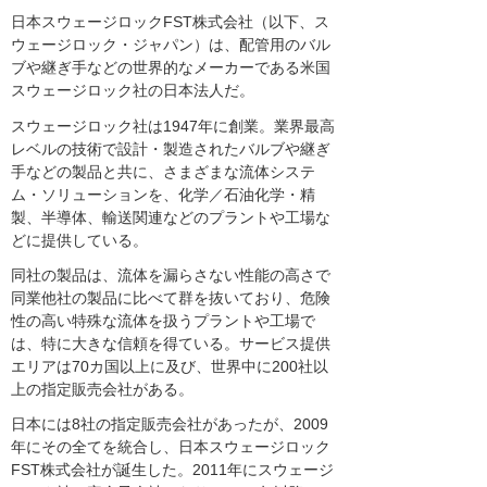
日本スウェージロックFST株式会社（以下、ス
ウェージロック・ジャパン）は、配管用のバル
ブや継ぎ手などの世界的なメーカーである米国
スウェージロック社の日本法人だ。
スウェージロック社は1947年に創業。業界最高
レベルの技術で設計・製造されたバルブや継ぎ
手などの製品と共に、さまざまな流体システ
ム・ソリューションを、化学／石油化学・精
製、半導体、輸送関連などのプラントや工場な
どに提供している。
同社の製品は、流体を漏らさない性能の高さで
同業他社の製品に比べて群を抜いており、危険
性の高い特殊な流体を扱うプラントや工場で
は、特に大きな信頼を得ている。サービス提供
エリアは70カ国以上に及び、世界中に200社以
上の指定販売会社がある。
日本には8社の指定販売会社があったが、2009
年にその全てを統合し、日本スウェージロック
FST株式会社が誕生した。2011年にスウェージ