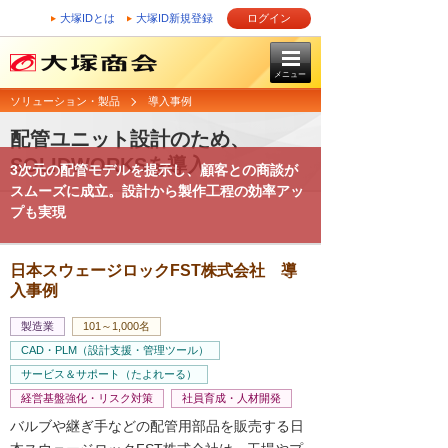
大塚IDとは
大塚ID新規登録
ログイン
メニュー
ソリューション・製品
導入事例
配管ユニット設計のため、
SOLIDWORKSを導入
3次元の配管モデルを提示し、顧客との商談が
スムーズに成立。設計から製作工程の効率アッ
プも実現
日本スウェージロックFST株式会社 導
入事例
製造業
101～1,000名
CAD・PLM（設計支援・管理ツール）
サービス＆サポート（たよれーる）
経営基盤強化・リスク対策
社員育成・人材開発
バルブや継ぎ手などの配管用部品を販売する日