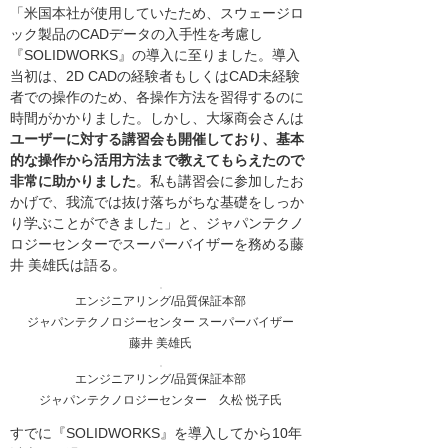
「米国本社が使用していたため、スウェージロ
ック製品のCADデータの入手性を考慮し
『SOLIDWORKS』の導入に至りました。導入
当初は、2D CADの経験者もしくはCAD未経験
者での操作のため、各操作方法を習得するのに
時間がかかりました。しかし、大塚商会さんは
ユーザーに対する講習会も開催しており、基本
的な操作から活用方法まで教えてもらえたので
非常に助かりました
。私も講習会に参加したお
かげで、我流では抜け落ちがちな基礎をしっか
り学ぶことができました」と、ジャパンテクノ
ロジーセンターでスーパーバイザーを務める藤
井 美雄氏は語る。
エンジニアリング/品質保証本部
ジャパンテクノロジーセンター スーパーバイザー
藤井 美雄氏
エンジニアリング/品質保証本部
ジャパンテクノロジーセンター 久松 悦子氏
すでに『SOLIDWORKS』を導入してから10年