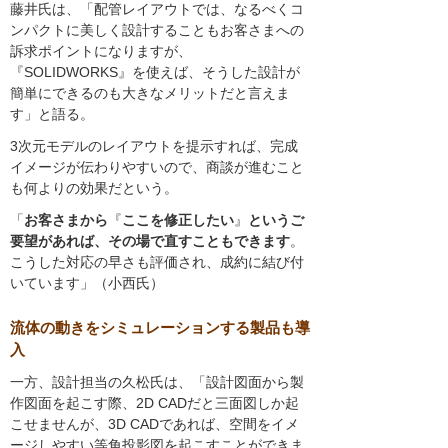
藤井氏は、「配管レイアウトでは、なるべくコ
ンパクトに美しく設計することもお客さまへの
訴求ポイントになりますが、
『SOLIDWORKS』を使えば、そうした設計が
簡単にできるのも大きなメリットだと言えま
す」と語る。
3次元モデルのレイアウトを提示すれば、完成
イメージが伝わりやすいので、商談が進むこと
も何よりの効果だという。
「
お客さまから
『
ここを修正したい
』
というご
要望があれば、その場で直すこともできます
。
こうした対応の早さも評価され、成約に結び付
いています」（小西氏）
流体の動きをシミュレーションする製品も導
入
一方、設計担当の久松氏は、「設計図面から製
作図面を起こす際、2D CADだと三面図しか起
こせませんが、3D CADであれば、空間をイメ
ージしやすい等角投影図を起こすことができま