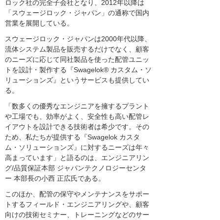
ロック社の完全子会社となり、2012年以降は
「スウェージロック・ジャパン」の通称で国内
営業を展開している。
スウェージロック・ジャパンは2000年代以降、
流体システム製品を販売するだけでなく、顧客
のニーズに応じて同社製品を使った配管ユニッ
トを設計・製作する『Swagelok® カスタム・ソ
リューションズ』というサービスも提供してい
る。
「数多くの優秀なエンジニアを擁するプラント
や工場でも、効率がよく、安全性も高い配管レ
イアウトを設計できる技術者は希少です。その
ため、私たちが提供する『Swagelok カスタ
ム・ソリューションズ』に対するニーズは年々
高まっています」と語るのは、エンジニアリン
グ/品質保証本部 ジャパンテクノロジーセンタ
ー 本部長の小西 正広氏である。
このほか、配管の保守やメンテナンスをサポー
トするフィールド・エンジニアリングや、顧客
向けの技術セミナー、トレーニングなどのサー