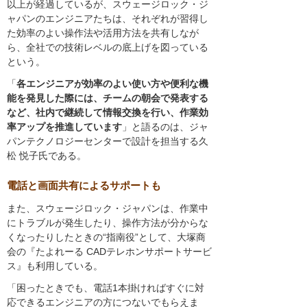
以上が経過しているが、スウェージロック・ジ
ャパンのエンジニアたちは、それぞれが習得し
た効率のよい操作法や活用方法を共有しなが
ら、全社での技術レベルの底上げを図っている
という。
「
各エンジニアが効率のよい使い方や便利な機
能を発見した際には、チームの朝会で発表する
など、社内で継続して情報交換を行い、作業効
率アップを推進しています
」と語るのは、ジャ
パンテクノロジーセンターで設計を担当する久
松 悦子氏である。
電話と画面共有によるサポートも
また、スウェージロック・ジャパンは、作業中
にトラブルが発生したり、操作方法が分からな
くなったりしたときの“指南役”として、大塚商
会の『たよれーる CADテレホンサポートサービ
ス』も利用している。
「困ったときでも、電話1本掛ければすぐに対
応できるエンジニアの方につないでもらえま