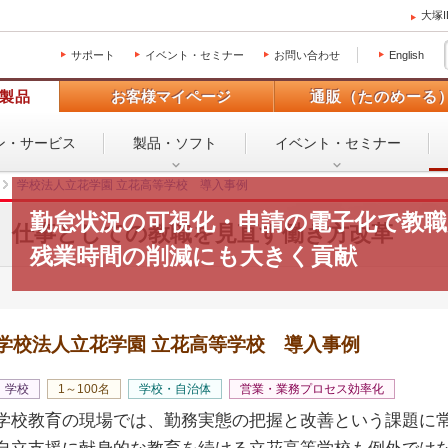
大塚
サポート
イベント・セミナー
お問い合わせ
English
製品
お客様マイページ
通販（たのめーる
ン・
サービス
製品・ソフト
イベント・
セミナー
学校法人立花学園 立花高等学校 導入事例
勤怠状況の可視化・申請の電子化で教職
仕事としての教職を見直す働き方改革
残業時間の削減にも大きく貢献
学校法人立花学園 立花高等学校 導入事例
学校
1～100名
学校・自治体
営業・業務プロセス効率化
学校教育の現場では、勤務実態の把握と改善という課題に