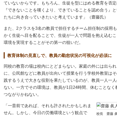
ていないからです。もちろん、生徒を型にはめる教育を否定
『できないことを嘆くより、できていることを認め合う』と
たちに向き合っていきたいと考えています」（齋藤氏）
また、2クラスを3名の教員で担任するチーム担任制の採用
かく生徒へ目を配ることで、生徒が一人で問題を抱え込むこ
環境を実現することがその第一の狙いだ。
教育体制の見直しで、教員の勤怠状況の可視化が必須に
同校の教育の場は校内にとどまらない。家庭の外には出られ
に、公民館などに教員が出向いて授業を行う学校外教室はそ
践するうえで大きな役割を果たしているのが、教員一人一人
ない。一方でその環境は、教員が1日24時間、休むことな
つながりかねない。
「一昔前であれば、それも許されたかもしれま
せん。しかし、今日の労働環境という観点で
校長 齋藤 