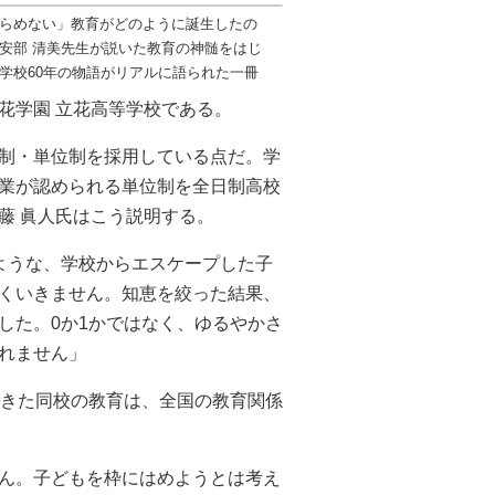
らめない」教育がどのように誕生したの
安部 清美先生が説いた教育の神髄をはじ
学校60年の物語がリアルに語られた一冊
花学園 立花高等学校である。
制・単位制を採用している点だ。学
業が認められる単位制を全日制高校
藤 眞人氏はこう説明する。
ような、学校からエスケープした子
くいきません。知恵を絞った結果、
した。0か1かではなく、ゆるやかさ
れません」
てきた同校の教育は、全国の教育関係
ん。子どもを枠にはめようとは考え