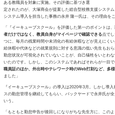
ある教職員を対象に実施。その評価に基づき選
定されたのが、大塚商会が提案した総合型校務支援システム
システム導入を担当した事務の永井 隆一氏は、その理由を
「『イーキューブスクール』を評価した第一のポイントは、
者だけではなく、教員自身がマイページで確認できる
点でし
つに、毎月の残業時間や未消化の有給休暇などが見えにくい
給休暇や代休などの就業規則に対する意識の低い先生もおら
勤怠状況が可視化されていないことが、自己犠牲をいとわな
いたのです。しかし、このシステムであればそれらが一目で
職員証のほか、外出時やテレワーク時のWeb打刻など、多
ました」
『イーキューブスクール』の導入は2020年3月。しかし導
スの勤怠管理を継続してもらい、バックヤードで永井氏が全
いう。
「もともと勤怠申告が後回しになりがちな先生方に、このよ