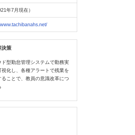
021年7月現在）
//www.tachibanahs.net/
解決策
ウド型勤怠管理システムで勤務実
可視化し、各種アラートで残業を
することで、教員の意識改革につ
る