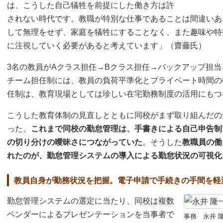
は、こうした自己犠牲を前提にした働き方は許
されない時代です。教職が特別な仕事であることは間違いあ
して無理をせず、家庭を犠牲にすることなく、また趣味や特
に注視していく必要があると考えています」（齋藤氏）
3名の教員がAクラス担任→Bクラス担任→バックアップ担当
チーム担任制には、教員の負荷平準化とプライベート時間の
任制は、教育現場としては珍しい在宅勤務制度の活用にもつ
こうした教育体制の見直しとともに同校がまず取り組んだの
った。
これまで同校の勤怠管理は、手書きによる自己申告制
の切り分けの曖昧さにつながっていた
。そうした
教職員の働
れたのが、勤怠管理システムの導入による勤怠状況の可視化
教員自身が勤務状況を把握。電子申請で手続きの手間を軽
勤怠管理システムの選定に当たり、同校は複数
ベンダーによるプレゼンテーションを当事者で
事務 永井 