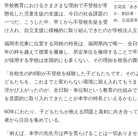
学校教育におけるさまざまな理由で不登校が常
立花流「あき
態化した児童生徒の支援は、今日の社会課題の
か。創設者・
め、立花高等
一つだ。こうした中、早くから不登校生徒を受
け入れ、自立支援に積極的に取り組んできたのが学校法人立
福岡市北東に位置する同校の特長は、福岡県内で唯一、全日
年の枠を越えて授業を履修し、所定単位を修得することで卒
が採用する学校は全国的にも多くない。その理由を校長の齋
「在校生の約8割が不登校を経験した子どもたちです。その
どもたちを、これまでと変わらない環境に迎え入れてもうま
浮かび上がったのが、全日制・単位制という教育の仕組みで
を意図的に取り入れてきたことが本学の特長といえるかもし
60年にわたり、子どもたちが抱える問題と真剣に向き合っ
者から注目を集めている。
「例えば、本学の先生方は声を荒らげることは一切ありませ