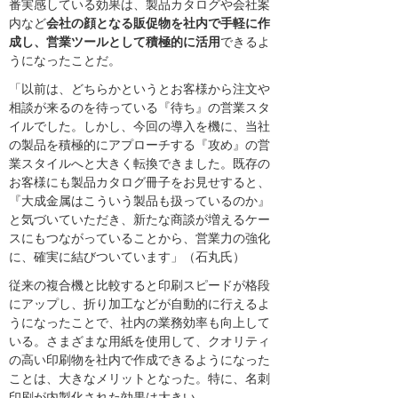
番実感している効果は、製品カタログや会社案
内など
会社の顔となる販促物を社内で手軽に作
成し、営業ツールとして積極的に活用
できるよ
うになったことだ。
「以前は、どちらかというとお客様から注文や
相談が来るのを待っている『待ち』の営業スタ
イルでした。しかし、今回の導入を機に、当社
の製品を積極的にアプローチする『攻め』の営
業スタイルへと大きく転換できました。既存の
お客様にも製品カタログ冊子をお見せすると、
『大成金属はこういう製品も扱っているのか』
と気づいていただき、新たな商談が増えるケー
スにもつながっていることから、営業力の強化
に、確実に結びついています」（石丸氏）
従来の複合機と比較すると印刷スピードが格段
にアップし、折り加工などが自動的に行えるよ
うになったことで、社内の業務効率も向上して
いる。さまざまな用紙を使用して、クオリティ
の高い印刷物を社内で作成できるようになった
ことは、大きなメリットとなった。特に、名刺
印刷が内製化された効果は大きい。