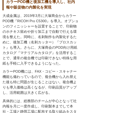
カラーPOD機と後加工機を導入し、社内
報や販促物の内製化を実現
大成金属は、2019年3月に大塚商会からカラー
POD機『RICOH Pro C5300』を導入。オプショ
ンのフィニッシャーを設置することで、印刷物
のホチキス留めや折り加工まで自動で行える環
境を整えた。同時に、名刺制作を内製化するた
めに、後加工機（名刺カッター）『プロスカッ
ト』も導入。さらに、大塚商会のPOD向け用紙
カタログ『マテリアルカタログ』を活用するこ
とで、通常の複合機では印刷できない特殊な用
紙も手軽に入手できるようになった。
カラーPOD機には、FAX・コピー・スキャナー
機能も備わっているので、複合機から入れ替え
た後も特に問題が生じることはない。複合機よ
りも導入価格は高くなるが、印刷品質がアップ
し、活用範囲は大きく広がる。
具体的には、総務部のチームが中心となって社
内報を月に一度作成し、印刷製本までして本
社・工場と静岡工場に配布する取り組みをスタ