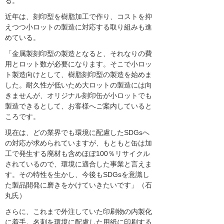
る。
近年は、刻印型を樹脂加工で作り、コストを抑
えつつ小ロットの製造に対応する取り組みも進
めている。
「金属製刻印型の製造となると、それなりの費
用とロット数が必要になります。そこで小ロッ
ト製造向けとして、樹脂刻印型の製造を始めま
した。耐久性が低いため大ロットの製造には向
きませんが、オリジナル刻印缶が小ロットでも
製造できるとして、お客様へご案内していると
ころです。
現在は、どの業界でも環境に配慮したSDGsへ
の対応が求められていますが、もともと缶は加
工で発生する廃材も含めほぼ100％リサイクル
されているので、環境に適合した事業と言えま
す。その特性を生かし、今後もSDGsを意識し
た製品開発に磨きをかけていきたいです」（石
丸氏）
さらに、これまで外注していた印刷物の内製化
に着手。名刺を環境に配慮した用紙に印刷する