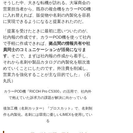
そうした中、大きな転機が訪れる。大塚商会の
営業担当者から、既存の複合機をカラーPOD機
に入れ替えれば、販促物や名刺の内製化を容易
に実現できるようになると提案されたのだ。
「提案を受けたときに最初に思いついたのが、
社内報の作成です。カラーPOD機を使って社内
で手軽に作成できれば、
拠点間の情報共有や社
員同士のコミュニケーションが活発になりま
す
。そこで、まずは社内報の作成から着手し、
それから名刺や製品カタログの内製化を順次進
めていくことにしたのです。外注費を削減し、
営業力を強化することが主な目的でした」（石
丸氏）
カラーPOD機『RICOH Pro C5300』の活用で、社内外
で抱えていた訴求力の課題が解決に向かっている
後加工機（名刺カッター）『プロスカット』で、名刺制
作も内製化。名刺には環境に優しいLIMEXを使用してい
る