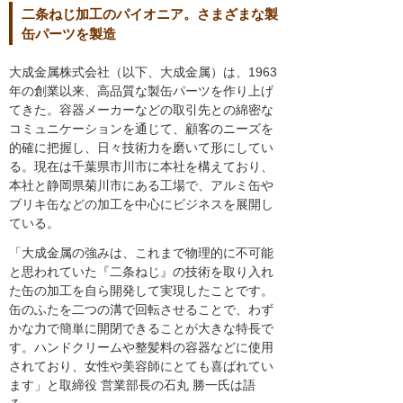
二条ねじ加工のパイオニア。さまざまな製
缶パーツを製造
大成金属株式会社（以下、大成金属）は、1963
年の創業以来、高品質な製缶パーツを作り上げ
てきた。容器メーカーなどの取引先との綿密な
コミュニケーションを通じて、顧客のニーズを
的確に把握し、日々技術力を磨いて形にしてい
る。現在は千葉県市川市に本社を構えており、
本社と静岡県菊川市にある工場で、アルミ缶や
ブリキ缶などの加工を中心にビジネスを展開し
ている。
「大成金属の強みは、これまで物理的に不可能
と思われていた『二条ねじ』の技術を取り入れ
た缶の加工を自ら開発して実現したことです。
缶のふたを二つの溝で回転させることで、わず
かな力で簡単に開閉できることが大きな特長で
す。ハンドクリームや整髪料の容器などに使用
されており、女性や美容師にとても喜ばれてい
ます」と取締役 営業部長の石丸 勝一氏は語