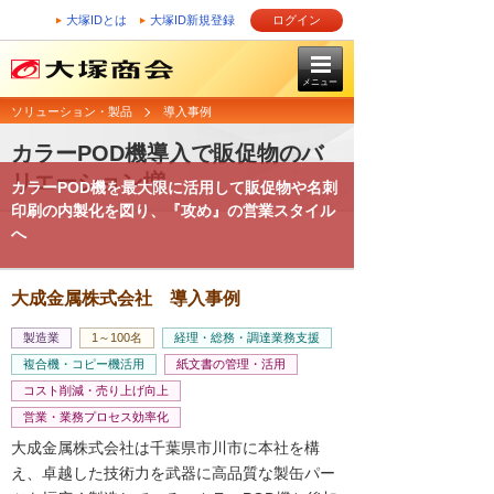
大塚IDとは
大塚ID新規登録
ログイン
メニュー
ソリューション・製品
導入事例
カラーPOD機導入で販促物のバ
リエーション増
カラーPOD機を最大限に活用して販促物や名刺
印刷の内製化を図り、『攻め』の営業スタイル
へ
大成金属株式会社 導入事例
製造業
1～100名
経理・総務・調達業務支援
複合機・コピー機活用
紙文書の管理・活用
コスト削減・売り上げ向上
営業・業務プロセス効率化
大成金属株式会社は千葉県市川市に本社を構
え、卓越した技術力を武器に高品質な製缶パー