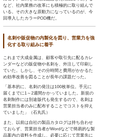
など、社内業務の改革にも積極的に取り組んで
いる。その大きな原動力になっているのが、今
回導入したカラーPOD機だ。
名刺や販促物の内製化を図り、営業力を強
化する取り組みに着手
これまで大成金属は、顧客や取引先に配るカレ
ンダーなどの販促物や名刺を、外注して印刷し
ていた。しかし、その分時間と費用がかかるた
め効率改善を図ることが長年の課題だった。
「基本的に、名刺の発注は100枚単位。手元に
届くまでに1～2週間かかっていました。新規の
名刺制作には別途版代も発生するので、名刺は
営業担当者のみに配布することでコストを抑え
ていました」（石丸氏）
また、以前は自社の製品カタログは持ち合わせ
ておらず、営業担当者がWordなどで簡易的な製
品案内の資料を作成し、必要に応じて営業先に