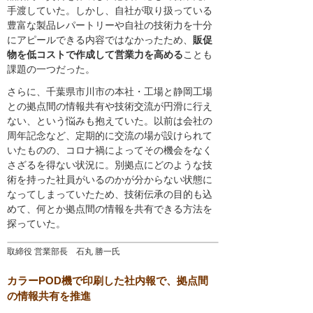
手渡していた。しかし、自社が取り扱っている
豊富な製品レパートリーや自社の技術力を十分
にアピールできる内容ではなかったため、
販促
物を低コストで作成して営業力を高める
ことも
課題の一つだった。
さらに、千葉県市川市の本社・工場と静岡工場
との拠点間の情報共有や技術交流が円滑に行え
ない、という悩みも抱えていた。以前は会社の
周年記念など、定期的に交流の場が設けられて
いたものの、コロナ禍によってその機会をなく
さざるを得ない状況に。別拠点にどのような技
術を持った社員がいるのかが分からない状態に
なってしまっていたため、技術伝承の目的も込
めて、何とか拠点間の情報を共有できる方法を
探っていた。
取締役 営業部長 石丸 勝一氏
カラーPOD機で印刷した社内報で、拠点間
の情報共有を推進