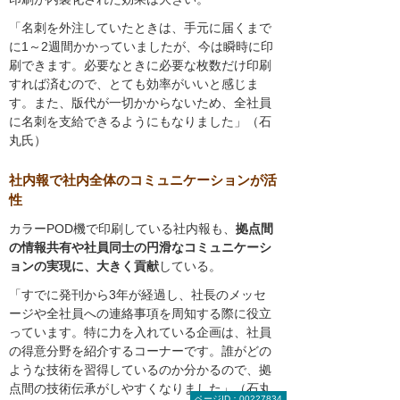
「名刺を外注していたときは、手元に届くまで
に1～2週間かかっていましたが、今は瞬時に印
刷できます。必要なときに必要な枚数だけ印刷
すれば済むので、とても効率がいいと感じま
す。また、版代が一切かからないため、全社員
に名刺を支給できるようにもなりました」（石
丸氏）
社内報で社内全体のコミュニケーションが活
性
カラーPOD機で印刷している社内報も、
拠点間
の情報共有や社員同士の円滑なコミュニケーシ
ョンの実現に、大きく貢献
している。
「すでに発刊から3年が経過し、社長のメッセ
ージや全社員への連絡事項を周知する際に役立
っています。特に力を入れている企画は、社員
の得意分野を紹介するコーナーです。誰がどの
ような技術を習得しているのか分かるので、拠
点間の技術伝承がしやすくなりました」（石丸
ページID：00227834