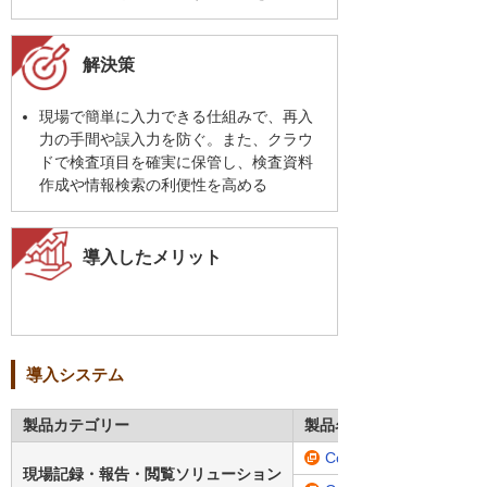
解決策
現場で簡単に入力できる仕組みで、再入
力の手間や誤入力を防ぐ。また、クラウ
ドで検査項目を確実に保管し、検査資料
作成や情報検索の利便性を高める
導入したメリット
導入システム
製品カテゴリー
製品名・型番
ConMas i-Reporter
現場記録・報告・閲覧ソリューション