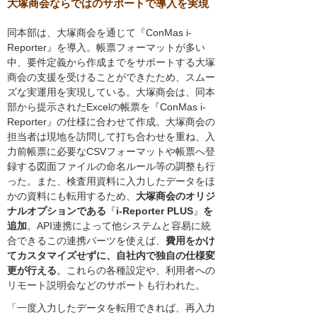
大塚商会ならではのサポートで導入を実現
同本部は、大塚商会を通じて『ConMas i-
Reporter』を導入。帳票フォーマットが多い
中、要件定義から作成までをサポートする大塚
商会の支援を受けることができたため、スムー
ズな実運用を実現している。大塚商会は、同本
部から提示されたExcelの帳票を『ConMas i-
Reporter』の仕様に合わせて作成。大塚商会の
担当者は現地を訪問して打ち合わせを重ね、入
力前帳票に必要なCSVフォーマットや帳票へ登
録する図面ファイルの命名ルール等の調整も行
った。また、検査用資料に入力したデータをほ
かの資料にも転用するため、
大塚商会のオリジ
ナルオプションである
『
i-Reporter PLUS
』
を
追加
。API連携によって他システムと容易に統
合できるこの連携パーツを使えば、
費用をかけ
てカスタマイズせずに、自社内で独自の仕様変
更が行える
。これらの各種設定や、利用者への
リモート説明会などのサポートも行われた。
「一度入力したデータを転用できれば、再入力