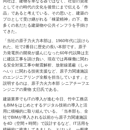
同社は、建物を単なる器ではなく、社会の資産
としてその時代の文化を後世にまで伝える「作
品」であると考えている。その思いと、建築の
プロとして受け継がれる「棟梁精神」の下、数
多くの名だたる建築物や公共インフラを手掛け
てきた。
「当社の原子力火力本部は、1960年代に設けら
れた、社で2番目に歴史の長い本部です。原子
力発電所の開発が盛んになった60年代以降は主
に建設工事を請け負い、現在では再稼働に関わ
る安全対策工事や耐震解析、放射線遮蔽（しゃ
へい）に関わる技術支援など、原子力関連施設
のエンジニアリング全般を担当しています」と
説明するのは、原子力火力本部 シニアチーフエ
ンジニアの乗物 丈巳氏である。
建築業界でもITの導入が進む今日、竹中工務店
もBIMをはじめとするデジタル技術の導入と活
用に積極的に取り組んでいる。「当本部も、全
社でBIMが導入される以前から原子力関連施設
を4D（空間＋時間）で設計するなど、IT活用を
積極的に推進してきました。とはいえ、一般建