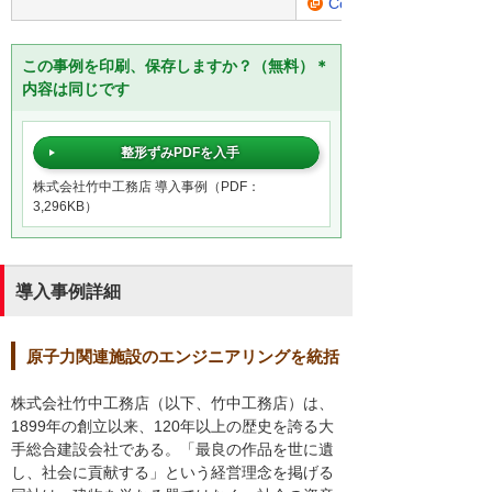
ConMas i-Reporter PL
この事例を印刷、保存しますか？（無料）＊
内容は同じです
整形ずみPDFを入手
株式会社竹中工務店 導入事例（PDF：
3,296KB）
導入事例詳細
原子力関連施設のエンジニアリングを統括
株式会社竹中工務店（以下、竹中工務店）は、
1899年の創立以来、120年以上の歴史を誇る大
手総合建設会社である。「最良の作品を世に遺
し、社会に貢献する」という経営理念を掲げる