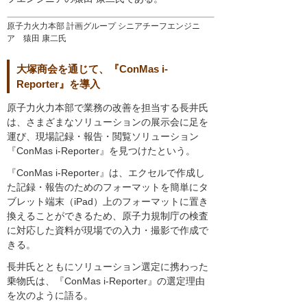
原子力火力本部 計画グループ シニアチーフエンジニ
ア 猿田 康二氏
大塚商会を通じて、『ConMas i-
Reporter』を導入
原子力火力本部で業務の改善を担当する長井氏
は、さまざまなソリューションの展示会に足を
運び、現場記録・報告・閲覧ソリューション
『ConMas i-Reporter』を見つけたという。
『ConMas i-Reporter』は、エクセルで作成し
た記録・報告のためのフォーマットを簡単にタ
ブレット端末（iPad）上のフォーマットに置き
換えることができるため、原子力規制庁の検査
に対応した資料が現場での入力・撮影で作成で
きる。
長井氏とともにソリューション選定に携わった
乗物氏は、『ConMas i-Reporter』の選定理由
を次のように語る。