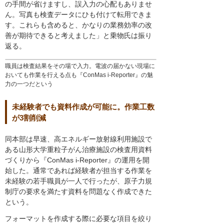
の手間が省けますし、誤入力の心配もありませ
ん。写真も検査データにひも付けて転用できま
す。これらも含めると、かなりの業務効率の改
善が期待できると考えました」と乗物氏は振り
返る。
職員は検査結果をその場で入力。電波の届かない現場に
おいても作業を行える点も『ConMas i-Reporter』の魅
力の一つだという
未経験者でも資料作成が可能に。作業工数
が3割削減
同本部は早速、高エネルギー放射線利用施設で
ある山形大学重粒子がん治療施設の検査用資料
づくりから『ConMas i-Reporter』の運用を開
始した。通常であれば経験者が担当する作業を
未経験の若手職員が一人で行ったが、原子力規
制庁の要求を満たす資料を問題なく作成できた
という。
フォーマットを作成する際に必要な項目を絞り