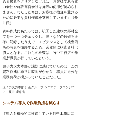
める検査をクリアしなければ、お客様である電
力会社や施設運営会社は施設の使用が認められ
ません。わたしたちは、お客様が検査を受ける
ために必要な資料作成を支援しています」（長
井氏）
資料作成にあたっては、竣工した建物の部材全
てを一つ一つチェックし、厚さなどの数値を正
確に記録したうえで、エビデンスとして検査箇
所の写真を撮影するため、必然的に検査資料は
膨大となる。これらの検査は、竹中工務店の作
業所職員が行っているという。
原子力火力本部が課題に感じていたのは、この
資料作成に非常に時間がかかり、職員に過分な
業務負荷が掛かっていたことだった。
原子力火力本部 計画グループ シニアチーフエンジニ
ア 長井 理恵氏
システム導入で作業負担を減らす
IT導入を積極的に推進している竹中工務店に