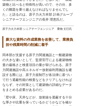
築物と比べると特殊性が高いので、その分、多
くの難題を乗り越えなければなりませんでし
た」と語るのは、原子力火力本部 計画グループ
シニアチーフエンジニアの長井 理恵氏だ。
原子力火力本部 シニアチーフエンジニア 乗物 丈巳氏
膨大な資料の作成業務を改善して、業務負
担や残業時間の削減に着手
同本部が支援する原子力関連施設と一般建築物
の大きな違いとして、監督官庁による建築物検
査の厳格さと検査項目の量が挙げられる。原子
力関連施設や高エネルギー放射線利用施設を建
設する際には、原子力規制庁が各法律に基づい
て行う遮蔽性能の検査などをクリアしなければ
ならず、その対策として建築物の詳細なデータ
をまとめる必要があるのだ。
「壁や床、天井などが、放射線を遮蔽する十分
な厚さや比重を保っているかどうかなどを確か