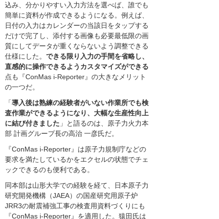
込み、分かりやすい入力方法を選べば、誰でも
簡単に資料が作成できるようになる。例えば、
日付の入力はカレンダーの当該日をタップする
だけで完了し、添付する画像も必要最低限の画
質にしてデータが重くならないよう調整できる
仕様にした。
できる限り入力の手間を省略し、
直感的に操作できるようカスタマイズができる
点も『ConMas i-Reporter』の大きなメリット
の一つだ。
「
導入後は熟練の経験者がいない作業所でも検
査作業ができるようになり、大幅な生産性向上
に結び付きました
」と語るのは、原子力火力本
部 計画グループ長の高治 一彦氏だ。
『ConMas i-Reporter』は原子力規制庁などの
要求を満たしているかをエクセルの状態でチェ
ックできるのも便利である。
同本部は山形大学での経験を経て、日本原子力
研究開発機構（JAEA）の国産研究用原子炉
JRR3の耐震補強工事の検査用資料づくりにも
『ConMas i-Reporter』を適用した。猿田氏は