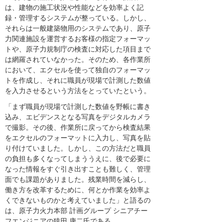
は、建物の施工状況や性能などを効率よく記
録・管理するシステムが整っている。しかし、
それらは一般建築物用のシステムであり、原子
力関連施設を運営するお客様の指定フォーマッ
トや、原子力規制庁の検査に対応した項目まで
は網羅されていなかった。そのため、各作業所
において、エクセルを使って独自のフォーマッ
トを作成し、それに職員が現場で計測した数値
を入力させるという方法をとっていたという。
「まず職員が現場で計測した数値を野帳に書き
込み、エビデンスとなる写真をデジタルカメラ
で撮影。その後、作業所に戻ってから検査結果
をエクセルのフォーマットに入力し、写真を貼
り付けていました。しかし、この方法だと職員
の負担も多くなってしまううえに、後で必要に
なった情報をすぐ引き出すことも難しく、管理
面でも課題がありました。残業時間を減らし、
働き方を改革するために、何とか作業を効率よ
くできないものかと考えていました」と語るの
は、原子力火力本部 計画グループ シニアチー
フエンジニアの猿田 康二氏である。