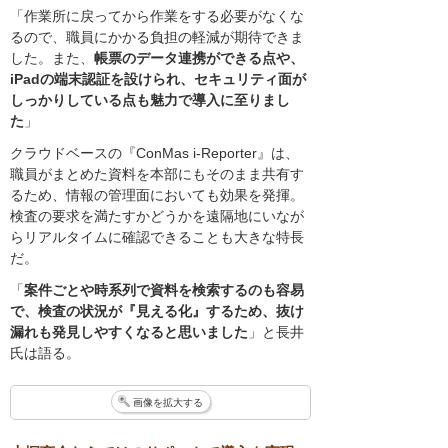
「作業所に戻ってから作業をする必要がなくな
るので、職員にかかる負担の軽減が期待できま
した。また、
帳票のデータ連携ができる点や、
iPadの端末認証を設けられ、セキュリティ面が
しっかりしている点も魅力で導入に至りまし
た
」
クラウドベースの『ConMas i-Reporter』は、
職員がまとめた資料を本部にもそのまま共有す
るため、情報の管理面においても効果を発揮。
検査の要求を満たすかどうかを遠隔地にいなが
らリアルタイムに確認できることも大きな特長
だ。
「
案件ごとや時系列で資料を検索するのも容易
で、検査の状況が『見える化』するため、抜け
漏れも発見しやすくなると思いました
」と長井
氏は語る。
画像を拡大する