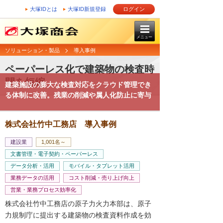
大塚IDとは
大塚ID新規登録
ログイン
メニュー
ソリューション・製品
導入事例
ペーパーレス化で建築物の検査時
間を短縮
建築施設の膨大な検査対応をクラウド管理でき
る体制に改善。残業の削減や属人化防止に寄与
株式会社竹中工務店 導入事例
建設業
1,001名～
文書管理・電子契約・ペーパーレス
データ分析・活用
モバイル・タブレット活用
業務データの活用
コスト削減・売り上げ向上
営業・業務プロセス効率化
株式会社竹中工務店の原子力火力本部は、原子
力規制庁に提出する建築物の検査資料作成を効