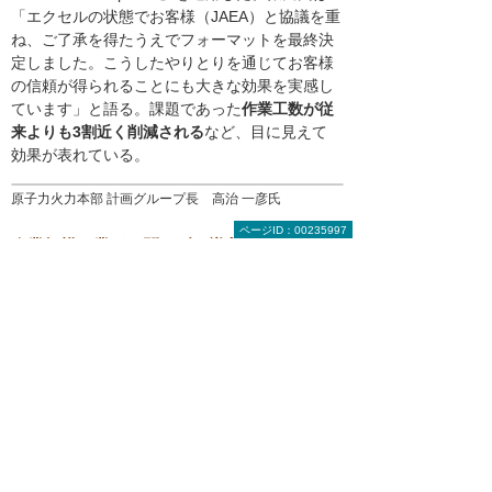
「エクセルの状態でお客様（JAEA）と協議を重
ね、ご了承を得たうえでフォーマットを最終決
定しました。こうしたやりとりを通じてお客様
の信頼が得られることにも大きな効果を実感し
ています」と語る。課題であった
作業工数が従
来よりも3割近く削減される
など、目に見えて
効果が表れている。
原子力火力本部 計画グループ長 高治 一彦氏
ページID：00235997
企業規模や業種を問わずに導入が可能
こうした効果は原子力関連施設のような特殊な
施設でなくとも期待できる。帳票管理や残業に
課題を抱える企業や、検査書類の取り扱いが多
い製薬会社など、建築業界以外においても業務
改善を大いに期待できるはずだ。『ConMas i-
Reporter』は社外で収集した膨大な情報を書き
とめ、自社に持ち帰ってから報告書を作成して
いる業種・業界でもその手間や負担を省き、作
業効率を格段に向上させるソリューションと言
えそうだ。