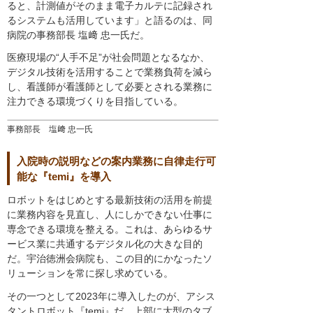
ると、計測値がそのまま電子カルテに記録され
るシステムも活用しています」と語るのは、同
病院の事務部長 塩﨑 忠一氏だ。
医療現場の“人手不足”が社会問題となるなか、
デジタル技術を活用することで業務負荷を減ら
し、看護師が看護師として必要とされる業務に
注力できる環境づくりを目指している。
事務部長 塩﨑 忠一氏
入院時の説明などの案内業務に自律走行可
能な『temi』を導入
ロボットをはじめとする最新技術の活用を前提
に業務内容を見直し、人にしかできない仕事に
専念できる環境を整える。これは、あらゆるサ
ービス業に共通するデジタル化の大きな目的
だ。宇治徳洲会病院も、この目的にかなったソ
リューションを常に探し求めている。
その一つとして2023年に導入したのが、アシス
タントロボット『temi』だ。上部に大型のタブ