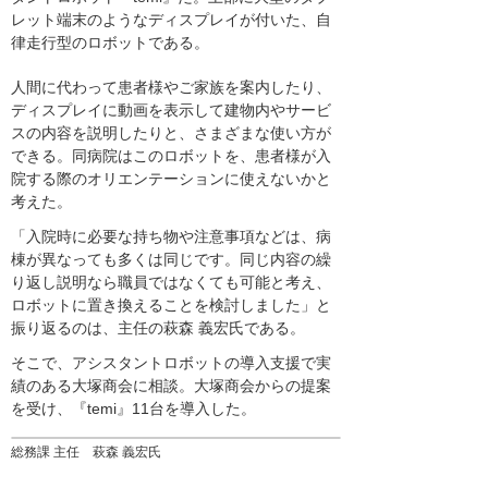
レット端末のようなディスプレイが付いた、自
律走行型のロボットである。
人間に代わって患者様やご家族を案内したり、
ディスプレイに動画を表示して建物内やサービ
スの内容を説明したりと、さまざまな使い方が
できる。同病院はこのロボットを、患者様が入
院する際のオリエンテーションに使えないかと
考えた。
「入院時に必要な持ち物や注意事項などは、病
棟が異なっても多くは同じです。同じ内容の繰
り返し説明なら職員ではなくても可能と考え、
ロボットに置き換えることを検討しました」と
振り返るのは、主任の萩森 義宏氏である。
そこで、アシスタントロボットの導入支援で実
績のある大塚商会に相談。大塚商会からの提案
を受け、『temi』11台を導入した。
総務課 主任 萩森 義宏氏