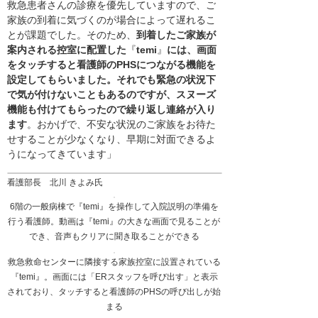
救急患者さんの診療を優先していますので、ご
家族の到着に気づくのが場合によって遅れるこ
とが課題でした。そのため、
到着したご家族が
案内される控室に配置した
『
temi
』
には、画面
をタッチすると看護師のPHSにつながる機能を
設定してもらいました。それでも緊急の状況下
で気が付けないこともあるのですが、スヌーズ
機能も付けてもらったので繰り返し連絡が入り
ます
。おかげで、不安な状況のご家族をお待た
せすることが少なくなり、早期に対面できるよ
うになってきています」
看護部長 北川 きよみ氏
6階の一般病棟で『temi』を操作して入院説明の準備を
行う看護師。動画は『temi』の大きな画面で見ることが
でき、音声もクリアに聞き取ることができる
救急救命センターに隣接する家族控室に設置されている
『temi』。画面には「ERスタッフを呼び出す」と表示
されており、タッチすると看護師のPHSの呼び出しが始
まる