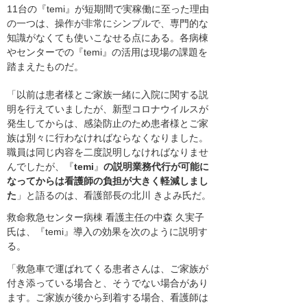
11台の『temi』が短期間で実稼働に至った理由
の一つは、操作が非常にシンプルで、専門的な
知識がなくても使いこなせる点にある。各病棟
やセンターでの『temi』の活用は現場の課題を
踏まえたものだ。
「以前は患者様とご家族一緒に入院に関する説
明を行えていましたが、新型コロナウイルスが
発生してからは、感染防止のため患者様とご家
族は別々に行わなければならなくなりました。
職員は同じ内容を二度説明しなければなりませ
んでしたが、『
temi
』
の説明業務代行が可能に
なってからは看護師の負担が大きく軽減しまし
た
」と語るのは、看護部長の北川 きよみ氏だ。
救命救急センター病棟 看護主任の中森 久実子
氏は、『temi』導入の効果を次のように説明す
る。
「救急車で運ばれてくる患者さんは、ご家族が
付き添っている場合と、そうでない場合があり
ます。ご家族が後から到着する場合、看護師は