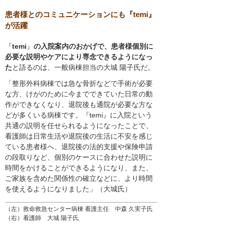
患者様とのコミュニケーションにも『temi』
が活躍
『
temi
』
の入院案内のおかげで、患者様個別に
必要な説明やケアにより専念できるようになっ
た
と語るのは、一般病棟担当の大城 陽子氏だ。
「整形外科病棟では急な骨折などで手術が必要
な方、けがのために今までできていた日常の動
作ができなくなり、退院後も通院が必要な方な
どが多くいる病棟です。『temi』に入院という
共通の説明を任せられるようになったことで、
看護師は日常生活や退院後の生活に不安を感じ
ている患者様へ、退院後の法的支援や保険申請
の段取りなど、個別のケースに合わせた説明に
時間をかけることができるようになり、また、
ご家族を含めた関係性の確立などに、より時間
を使えるようになりました」（大城氏）
（左）救命救急センター病棟 看護主任 中森 久実子氏
（右）看護師 大城 陽子氏