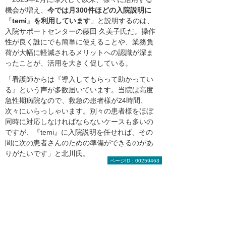
機会が増え、
今では月300件ほどの入院説明に
『
temi
』
を利用しています
」と説明するのは、
入院サポートセンターの藤田 久美子氏だ。操作
性が良く誰にでも簡単に使えることや、業務負
荷が大幅に軽減されるメリットへの認識が深ま
ったことが、活用を大きく促している。
「看護師からは『導入してもらって助かってい
る』という声が多数届いています。当院は高度
急性期病院なので、救急の患者様が24時間、
次々にいらっしゃいます。別々の患者様をほぼ
同時に対応しなければならないケースも多いの
ですが、『temi』に入院説明を任せれば、その
間に次の患者さんのための準備ができるのがあ
りがたいです」と北川氏。
ページID：00259463
現在、『temi』に任せているのは説明業務や案
内のみだが、事務部長の塩﨑氏は、「軽いモノ
を運ぶことなどもできるようなので、活用の幅
をもっと広げていきたいですね」と期待を込め
て語った。