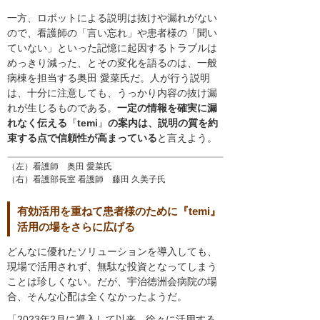
一方、ロボットによる説明は抜けや漏れがない
ので、看護師の「言い忘れ」や患者様の「聞い
ていない」といった記憶に起因するトラブルは
めっきり減った、とその変化を語るのは、一般
病棟を担当する奥田 愛菜氏だ。人が行う説明
は、十分に注意しても、うっかり内容の抜け漏
れが生じるものである。
一定の情報を確実に漏
れなく伝える
『
temi
』
の案内は、説明の質を約
束する点で信頼性が高まっている
と言えよう。
（左）看護師 奥田 愛菜氏
（右）看護部長室 看護師 藤田 久美子氏
有効活用を重ねて患者様のために『temi』
活用の場をさらに広げる
どんなに優れたソリューションを導入しても、
現場で活用されず、無駄な投資となってしまう
ことは珍しくない。だが、宇治徳洲会病院の場
合、そんな心配は全くなかったようだ。
「2023年2月に導入して以来、徐々に活用する