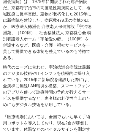
洲会病院）は、1979年に開設された総合病院
だ。京都府宇治市の高度急性期病院として、地
域医療に長年貢献。建物が老朽化した2015年に
は新病院を建設した。病床数479床の病棟のほ
か、医療法人徳洲会 介護老人保健施設「宇治徳
洲苑」（100床）、社会福祉法人 京都愛心会 特
別養護老人ホーム「宇治愛の郷」（100床）を
併設するなど、医療・介護・福祉サービスを一
貫して提供できる体制を整えているのも特徴で
ある。
時代のニーズに合わせ、宇治徳洲会病院は最新
のデジタル技術やITインフラを積極的に採り入
れている。2015年に新病院を建設した際には、
全病棟に無線LAN環境を構築。スマートフォン
のアプリを使って診療時間の予約が行えるサー
ビスを提供するなど、患者様の利便性向上のた
めにもデジタル技術を活用している。
「医療現場においては、全国でもいち早く手術
用ロボットを導入しており、現在2台が稼働し
ています。体温などのバイタルサインを測定す