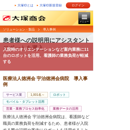
大塚IDとは
大塚ID新規登録
ログイン
メニュー
ソリューション・製品
導入事例
患者様への説明用にアシスタント
ロボットを導入
入院時のオリエンテーションなど案内業務に11
台のロボットを活用、看護師の業務負荷が軽減
する
医療法人徳洲会 宇治徳洲会病院 導入事
例
サービス業
1,001名～
ロボット
モバイル・タブレット活用
営業・業務プロセス効率化
業務データの活用
医療法人徳洲会 宇治徳洲会病院は、看護師など
職員の業務負荷を削減するため、患者様が入院