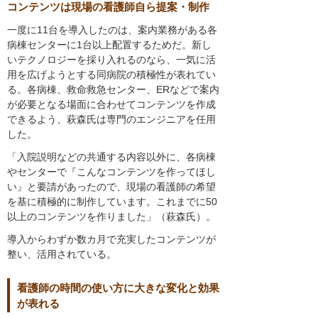
コンテンツは現場の看護師自ら提案・制作
一度に11台を導入したのは、案内業務がある各
病棟センターに1台以上配置するためだ。新し
いテクノロジーを採り入れるのなら、一気に活
用を広げようとする同病院の積極性が表れてい
る。各病棟、救命救急センター、ERなどで案内
が必要となる場面に合わせてコンテンツを作成
できるよう、萩森氏は専門のエンジニアを任用
した。
「入院説明などの共通する内容以外に、各病棟
やセンターで『こんなコンテンツを作ってほし
い』と要請があったので、現場の看護師の希望
を基に積極的に制作しています。これまでに50
以上のコンテンツを作りました」（萩森氏）。
導入からわずか数カ月で充実したコンテンツが
整い、活用されている。
看護師の時間の使い方に大きな変化と効果
が表れる