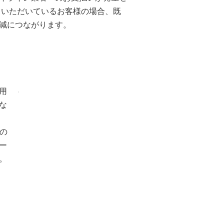
引いただいているお客様の場合、既
減につながります。
用
な
）の
ー
。