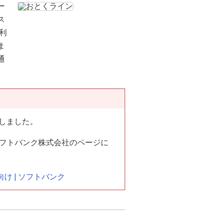
ー
ス
利
ま
通
了しました。
フトバンク株式会社のページに
け | ソフトバンク