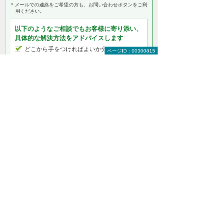
＊メールでの連絡をご希望の方も、お問い合わせボタンをご利
用ください。
以下のようなご相談でもお客様に寄り添い、
具体的な解決方法をアドバイスします
どこから手をつければよいか分からない
ページID：00300815
検討すべきポイントを教えてほしい
自社に必要なものを提案してほしい
予算内で最適なプランを提案してほしい
何から相談したらよいのか分からない方はこ
ちら（ITよろず相談窓口）
固定電話料金のコスト削減サービスをもっと
知りたい
固定電話料金のコスト削減サービストップ
おとくライン（新規受付は終了しました）
KDDI 光ダイレクト
O-CNETフォン「スマートひかり」