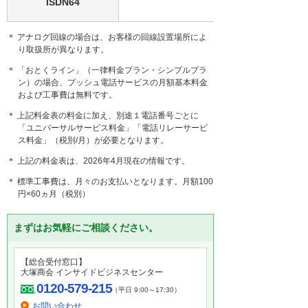
ISDN64
＊ アナログ回線の場合は、お客様の回線設置場所によ
り取扱所が異なります。
＊ 「おとくライン」（一律料金プラン・シンプルプラ
ン）の場合、プッシュ電話サービスの月額基本料金
および工事費は無料です。
＊ 上記料金表の料金に加え、別途１電話番号ごとに
「ユニバーサルサービス料金」「電話リレーサービ
ス料金」（税別/月）が必要となります。
＊ 上記の料金表は、2026年4月現在の情報です。
＊ 標準工事費は、月々のお支払いとなります。月額100
円×60ヵ月（税別）
まずはお気軽にご相談ください。
【総合受付窓口】
大塚商会 インサイドビジネスセンター
0120-579-215
（平日 9:00～17:30）
お問い合わせ