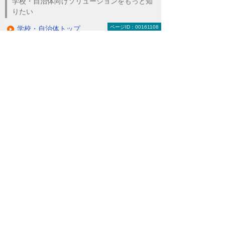
学校・自治体向けソリューションをもっと知
りたい
ページID：00161108
学校・自治体トップ
自治体・公益法人
学校
ナビゲーションメニュー
学校・自治体
自治体・公益法人
自治体向けBCP対策ソリューション
自治体住民向けサービス
自治体庁内情報化ソリューション
自治体向けkintone
行政文書管理ソリューション
翻訳システム