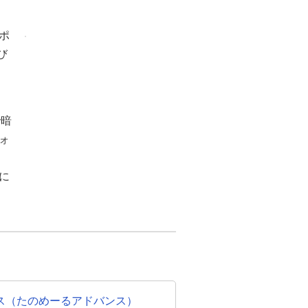
ポ
び
で暗
ォ
に
ス（たのめーるアドバンス）