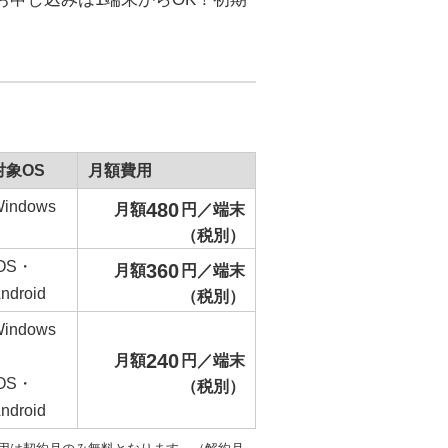
対象OS
月額費用
indows
480
月額
円／端末
（税別）
iOS・
360
月額
円／端末
ndroid
（税別）
indows
、
240
月額
円／端末
iOS・
（税別）
ndroid