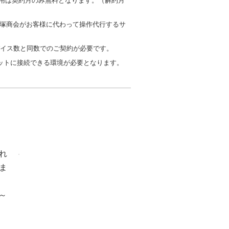
費用は契約月のみ無料となります。（解約月
大塚商会がお客様に代わって操作代行するサ
のデバイス数と同数でのご契約が必要です。
ネットに接続できる環境が必要となります。
れ
ま
～