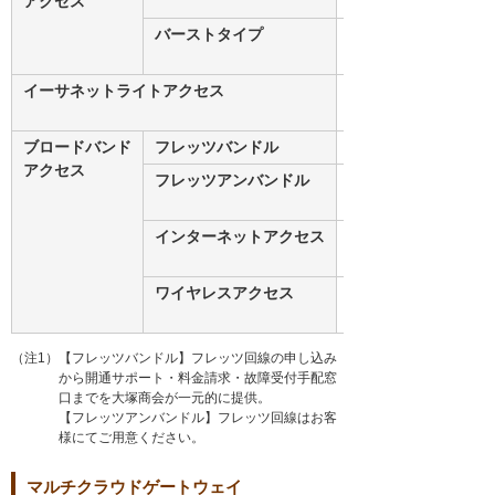
アクセス
バーストタイプ
10MB、100MB
イーサネットライトアクセス
1GBベストエフ
ォート
ブロードバンド
フレッツバンドル
フレッツ光
アクセス
フレッツアンバンドル
フレッツ光（お
客様手配）
インターネットアクセス
-
ワイヤレスアクセス
LTE（7G /
20G）
（注1）【フレッツバンドル】フレッツ回線の申し込み
から開通サポート・料金請求・故障受付手配窓
口までを大塚商会が一元的に提供。
【フレッツアンバンドル】フレッツ回線はお客
様にてご用意ください。
マルチクラウドゲートウェイ