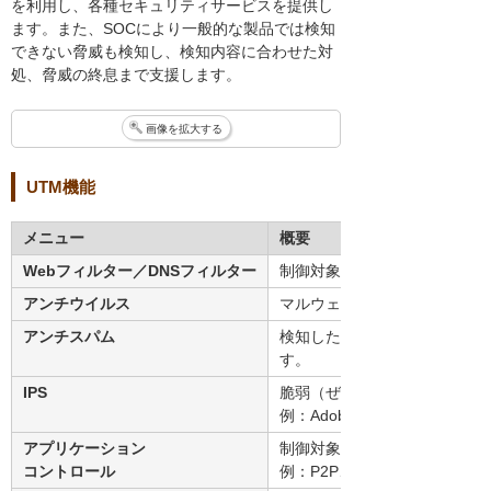
を利用し、各種セキュリティサービスを提供し
ます。また、SOCにより一般的な製品では検知
できない脅威も検知し、検知内容に合わせた対
処、脅威の終息まで支援します。
画像を拡大する
UTM機能
メニュー
概要
Webフィルター／DNSフィルター
制御対象のWebカテゴリー／
アンチウイルス
マルウェアを検知・ブロック
アンチスパム
検知したスパムメールのサブジェ
す。
IPS
脆弱（ぜいじゃく）性を突く
例：Adobe.Flash.AS3.Convoluti
アプリケーション
制御対象のアプリケーション
コントロール
例：P2P、Botnet