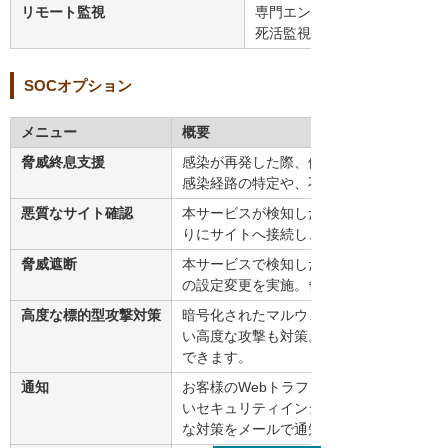
リモート監視
専門エンジニアが24時間365
死活監視、性能監視、サービ
SOCオプション
メニュー
概要
脅威終息支援
感染が再発した際、依頼があったお客様端
感染経路の特定や、不審な通信がなくなっ
悪質なサイト確認
本サービスが検知した悪質なサイトの内容
りにサイトへ接続し、サイトの内容を確認
脅威遮断
本サービスで検知した脅威となるIPアド
の設定変更を実施。脅威を遮断します。
高度な標的型攻撃対策
暗号化されたマルウェアも一連の通信を再
い高度な攻撃も対策。また、サンドボック
できます。
通知
お客様のWebトラフィックを24時間36
いセキュリティインシデントが発生したと
な対策をメールで通知します。