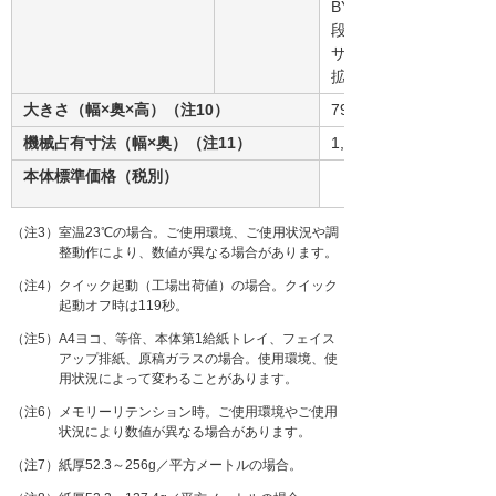
BY5020：550枚×1段、
段、A4大量給紙トレイ R
サイズ拡張キット タイプ
拡張キット タイプM2：
大きさ（幅×奥×高）（注10）
799×880×1,648mm
機械占有寸法（幅×奥）（注11）
1,611×1,265mm
本体標準価格（税別）
（注3）室温23℃の場合。ご使用環境、ご使用状況や調
整動作により、数値が異なる場合があります。
（注4）クイック起動（工場出荷値）の場合。クイック
起動オフ時は119秒。
（注5）A4ヨコ、等倍、本体第1給紙トレイ、フェイス
アップ排紙、原稿ガラスの場合。使用環境、使
用状況によって変わることがあります。
（注6）メモリーリテンション時。ご使用環境やご使用
状況により数値が異なる場合があります。
（注7）紙厚52.3～256g／平方メートルの場合。