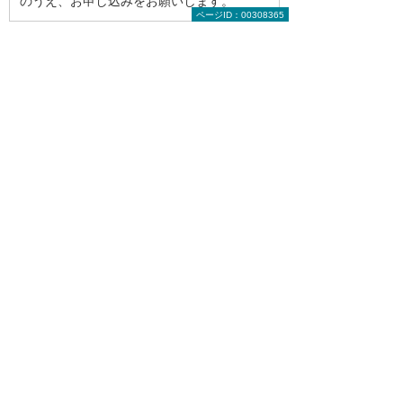
のうえ、お申し込みをお願いします。
ページID：00308365
担当よりご連絡
お申し込み後、自動返信メールにてお申し
込み完了のご連絡をさせていただきます。
その後、担当よりお申し込みいただいた印
刷サンプルについてヒアリングさせていた
だきます。
印刷サンプルお届け
約7営業日で、印刷サンプルをお届けしま
す。
＊ お申し込みは、1社につき3種類までとさせていただ
いております。 また、過去にすでにお申し込みいた
だいている場合は、やむを得ずお断りさせていただ