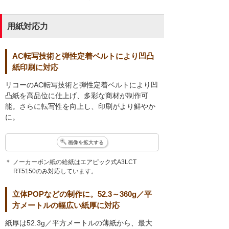
用紙対応力
AC転写技術と弾性定着ベルトにより凹凸
紙印刷に対応
リコーのAC転写技術と弾性定着ベルトにより凹
凸紙を高品位に仕上げ、多彩な商材が制作可
能。さらに転写性を向上し、印刷がより鮮やか
に。
画像を拡大する
＊ ノーカーボン紙の給紙はエアピック式A3LCT
RT5150のみ対応しています。
立体POPなどの制作に。52.3～360g／平
方メートルの幅広い紙厚に対応
紙厚は52.3g／平方メートルの薄紙から、最大