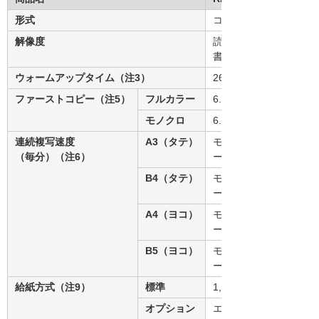
形式
コンソール式
解像度
読取時：600dpi × 600d
書込時：2,400dpi × 4,8
ウォームアップタイム（注3）
26秒（注4）
ファーストコピー（注5）
フルカラー
6.5秒
モノクロ
6.3秒
連続複写速度
A3（タテ）
モノクロ／フルカラー：
（毎分）（注6）
ージ／分（注7）
B4（タテ）
モノクロ／フルカラー：
ージ／分（注7）
A4（ヨコ）
モノクロ／フルカラー：
ージ／分（注7）
B5（ヨコ）
モノクロ／フルカラー：
ージ／分（注7）
給紙方式（注9）
標準
1,000枚(タンデム)×1段
オプション
エアピック式A3LCT R