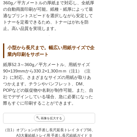
360g／平方メートルの厚紙まで対応し、全紙厚
の自動両面印刷が可能。紙種・紙厚によって最
適なプリントスピードを選択しながら安定して
トナーを定着できるため、トナーはがれを防
止。高い品質を実現します。
小型から長尺まで。幅広い用紙サイズで企
業内印刷をサポート
紙厚52.3～360g／平方メートル、用紙サイズ
90×139mmから330.2×1,300ｍｍ（注1）（注
2）に対応。さまざまなサイズの用紙が取りあ
つかえます。チラシやパンフレット、DM、
POPなどの販促物や名刺が制作可能。また、自
社でデザインしている場合、急に必要になった
際もすぐに印刷することができます。
画像を拡大する
（注1）オプションの手差し長尺延長トレイ タイプS6、
A3大量給紙トレイ用 手差し長尺給紙ガイド タ