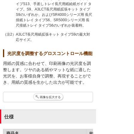
イプS13、手差しトレイ長尺用紙給紙ガイド タ
イプ。S9、A3LCT長尺用紙拡張キット タイプ
S9のいずれか、およびSR4000シリーズ用 長尺
排紙トレイ タイプS6、SR5000シリーズ用 長
尺排紙トレイ タイプS6のいずれか装着時。
（注2）A3LCT長尺用紙拡張キット タイプS9の最大対
応サイズ。
光沢度を調整するグロスコントロール機能
用紙の質感に合わせて、印刷画像の光沢度を調
整します。ツヤのある紙やマットな紙に適した
光沢を、お客様自身で調整、再現することがで
き、用紙の質感を生かした出力が可能です。
画像を拡大する
仕様
商品名
RICOH Pro C5410S