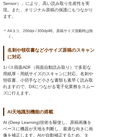
Sensor）」により、高い読み取り生産性を実
現。また、オリジナル原稿の保護にもつながり
ます。
＊ A4ヨコ、200dpi / 300dpi時。原稿サイズ混載時は除
く。
名刺や領収書など小サイズ原稿のスキャン
に対応
1パス両面ADF（両面自動読み取り）で多彩な
用紙厚・用紙サイズのスキャンに対応。名刺や
領収書、小切手など小さな書類も素早く読み取
れますので、DXにつながる電子化業務をスムー
ズに行えます。
AI天地識別機能の搭載
AI (Deep Learning)技術を駆使し、原稿画像を
ベースに機器が天地を判断し、最適な向きに画
像を補正します。AIが自動補正するため、タ