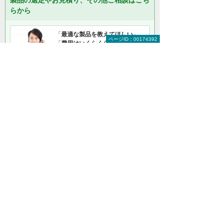
らから
「
最適な製品を教えてほしい
」
ページID：00174392
「
費用はいくらくらい？
」などの
ご相談も承っておりますので、気
になることはお気軽にご相談くだ
さい。
ご相談・お見積り
資料請求・お問い合わせ
＊メールでの連絡をご希望の方も、お問い合わせボタンをご利
用ください。
以下のようなご相談も承っております。気に
なることは、お気軽にご相談ください。
複数メーカー製品の比較やご相談
バックアップのトラブル対応やご相談
SANストレージの導入相談
クラウドサーバー導入のご相談
サーバーやデスクトップの仮想化