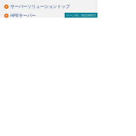
サーバーソリューショントップ
HPEサーバー
ページID：00238657
NECサーバー
日立サーバー
富士通サーバー
Lenovoサーバー
QNAP NAS
NetApp FASシリーズ
仮想サーバーソリューション＆サービス
その他のサーバーソリューション
動画で分かる！ コスト削減のための、サー
バー活用術！
ナビゲーションメニュー
サーバーソリューション