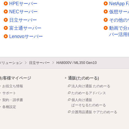
HPEサーバー
NetApp
NECサーバー
仮想サー
日立サーバー
その他の
富士通サーバー
動画で分
バー活用
Lenovoサーバー
ソリューション
日立サーバー
HA8000V / ML350 Gen10
お客様マイページ
通販(たのめーる)
お役立ち情報
法人向け通販 たのめーる
サポート
たのめーるアドバンス
契約・請求書
個人向け通販
ぱーそなるたのめーる
各種設定
介護用品通販 ケアたのめーる