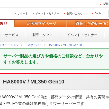
大塚
サポート
イベント・セミナー
お問い合わせ
English
製品
お客様マイページ
通販（たのめーる
ン・
サービス
製品・ソフト
イベント・
セミナー
ソリューション
日立サーバー
HA8000V / ML350 Gen10
サーバー製品の選び方や価格のご相談など、分かりや
すくお答えします。
HA8000V / ML350 Gen10
HA8000V / ML350 Gen10は、部門データの管理・共有の実現
堅・中小企業の基幹業務向けタワーサーバーです。