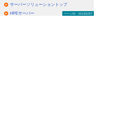
サーバーソリューショントップ
HPEサーバー
ページID：00190297
NECサーバー
日立サーバー
富士通サーバー
Lenovoサーバー
QNAP NAS
NetApp FASシリーズ
仮想サーバーソリューション＆サービス
その他のサーバーソリューション
動画で分かる！ コスト削減のための、サー
バー活用術！
ナビゲーションメニュー
サーバーソリューション