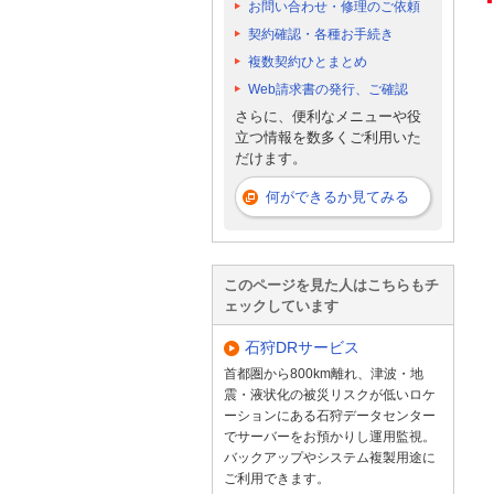
お問い合わせ・修理のご依頼
契約確認・各種お手続き
複数契約ひとまとめ
Web請求書の発行、ご確認
さらに、便利なメニューや役
立つ情報を数多くご利用いた
だけます。
何ができるか見てみる
このページを見た人はこちらもチ
ェックしています
石狩DRサービス
首都圏から800km離れ、津波・地
震・液状化の被災リスクが低いロケ
ーションにある石狩データセンター
でサーバーをお預かりし運用監視。
バックアップやシステム複製用途に
ご利用できます。