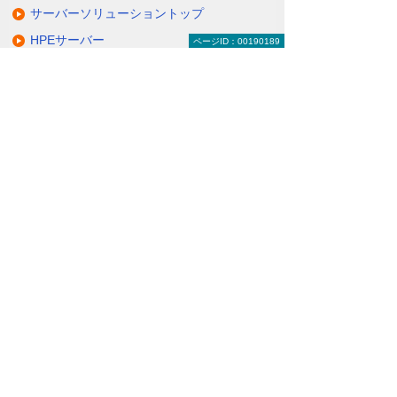
サーバーソリューショントップ
HPEサーバー
ページID：00190189
NECサーバー
日立サーバー
富士通サーバー
Lenovoサーバー
QNAP NAS
NetApp FASシリーズ
仮想サーバーソリューション＆サービス
その他のサーバーソリューション
動画で分かる！ コスト削減のための、サー
バー活用術！
ナビゲーションメニュー
サーバーソリューション