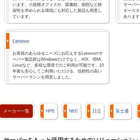
います。小規模オフィスや、図書館、病院など静
サーバー
寂性を求められる環境にも対応した製品も用意し
ギースタ
ています。
あります
Lenovo
お客様のあらゆるニーズにお応えするLenovoのサ
ーバー製品群はWindowsだけでなく、AIX、IBMi、
Linuxなど、多様な環境でのご利用が可能です。10
年後も安心してご利用いただける、信頼性の高い
サーバーマシンを用意しました。
メーカー一覧
HPE
NEC
日立
富士通