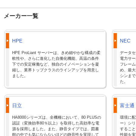
メーカー一覧
HPE
NEC
HPE ProLiant サーバーは、きめ細やかな構成の柔
データセ
軟性や、さらに進化した自働化機能、高温の条件
電力サー
下での安定稼働など、独自のイノベーションを凝
フレーム
縮し、業界トップクラスのラインアップを用意し
め、最大
ました。
シンまで
た。
日立
富士通
HA8000シリーズは、全機種において、80 PLUSの
環境に配
認証（変換効率80％以上）を取得した高効率な電
ー）シリ
源を採用しました。また、静音タイプでは、図書
すること
館の中でも気にならないほどの静音性を実現して
性能を実