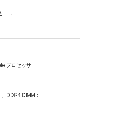
も
ble プロセッサー
B）、DDR4 DIMM：
B）