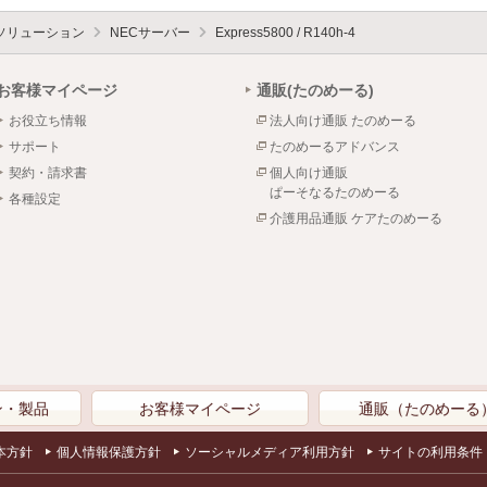
ソリューション
NECサーバー
Express5800 / R140h-4
お客様マイページ
通販(たのめーる)
お役立ち情報
法人向け通販 たのめーる
サポート
たのめーるアドバンス
契約・請求書
個人向け通販
ぱーそなるたのめーる
各種設定
介護用品通販 ケアたのめーる
ン・製品
お客様マイページ
通販（たのめーる
本方針
個人情報保護方針
ソーシャルメディア利用方針
サイトの利用条件