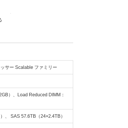
る
サー Scalable ファミリー
32GB）、Load Reduced DIMM：
）、 SAS 57.6TB（24×2.4TB）