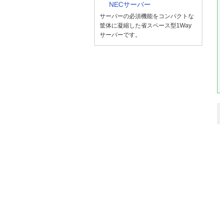
NECサーバー
サーバーの必須機能をコンパクトな
筐体に凝縮した省スペース型1Way
サーバーです。