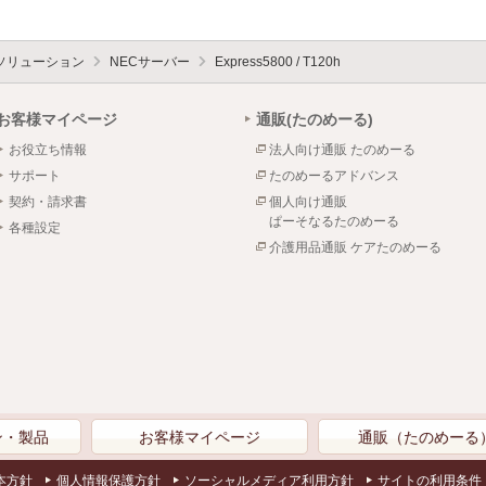
ソリューション
NECサーバー
Express5800 / T120h
お客様マイページ
通販(たのめーる)
お役立ち情報
法人向け通販 たのめーる
サポート
たのめーるアドバンス
契約・請求書
個人向け通販
ぱーそなるたのめーる
各種設定
介護用品通販 ケアたのめーる
ン・製品
お客様マイページ
通販（たのめーる
本方針
個人情報保護方針
ソーシャルメディア利用方針
サイトの利用条件