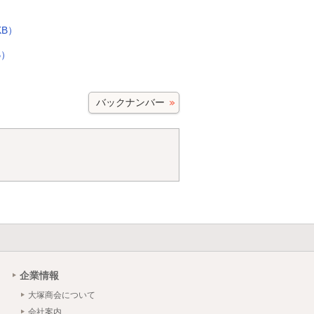
）
KB）
B）
バックナンバー
。
企業情報
大塚商会について
会社案内