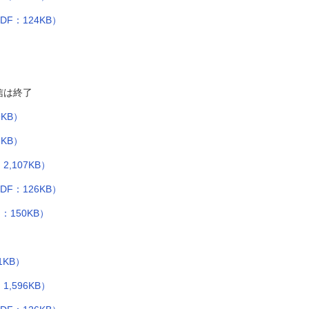
F：124KB）
信は終了
9KB）
KB）
,107KB）
F：126KB）
150KB）
1KB）
,596KB）