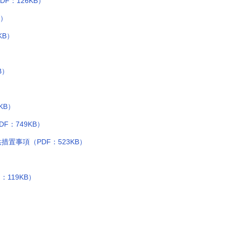
F：126KB）
B）
KB）
B）
KB）
F：749KB）
置事項（PDF：523KB）
119KB）