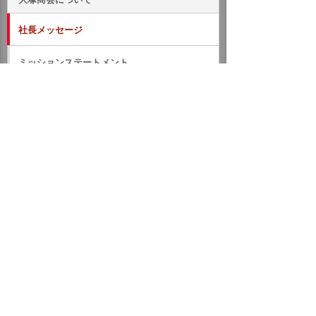
社長メッセージ
ミッションステートメント
大塚商会の取り組み
ロゴマークとサービスブランド
広告宣伝
お客様とともに
従業員とともに
メーカー、ベンダーとともに
ホーム
企業情報
大塚商会について
社長メッセージ